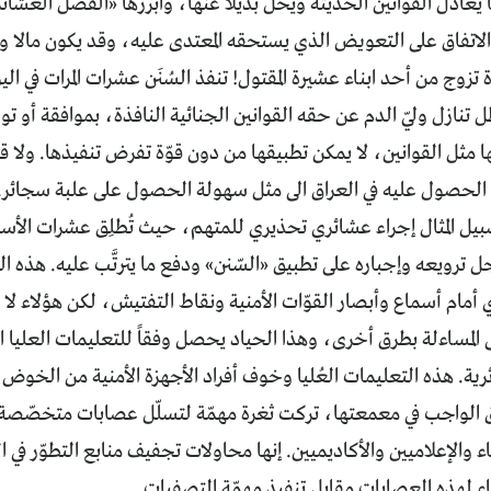
 يعادل القوانين الحديثة ويحلّ بديلاً عنها، وابرزها «الفصل العش
لاتفاق على التعويض الذي يستحقه المعتدى عليه، وقد يكون مالا وحلال
دة تزوج من أحد ابناء عشيرة المقتول! تنفذ السُنَن عشرات المرات في ال
 تنازل وليّ الدم عن حقه القوانين الجنائية النافذة، بموافقة أو توا
ا مثل القوانين، لا يمكن تطبيقها من دون قوّة تفرض تنفيذها. ولا قو
حصول عليه في العراق الى مثل سهولة الحصول على علبة سجائر.
سبيل المثال إجراء عشائري تحذيري للمتهم، حيث تُطلِق عشرات الأس
ل ترويعه وإجباره على تطبيق «السّنن» ودفع ما يترتَّب عليه. هذه الظاه
 أمام أسماع وأبصار القوّات الأمنية ونقاط التفتيش، لكن هؤلاء لا ي
 المساءلة بطرق أخرى، وهذا الحياد يحصل وفقاً للتعليمات العليا 
رية. هذه التعليمات العُليا وخوف أفراد الأجهزة الأمنية من الخوض 
الواجب في معمعتها، تركت ثغرة مهمّة لتسلّل عصابات متخصّصة با
ء والإعلاميين والأكاديميين. إنها محاولات تجفيـف منابع التطوّر في ال
 لهذه العصابات مقابل تنفيذ مهمّة التصفيات.