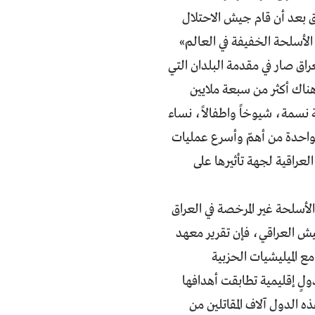
ق بعد أن قام جيش الاحتلال
الأسلحة الخفيفة في العالم»
اق صار في مقدمة البلدان التي
هناك أكثر من سبعة ملايين
نسمة، شيوخاً واطفالاً، نساء
بواحدة من أهمّ وأسرع عمليات
لعراقية لجهة تأثيرها على
لأسلحة غير المرخصة في العراق
الجيش العراقي، فإن تقرير معهد
ع الميليشيات الحزبية
دولٍ إقليمية تطابقت أهدافها
ه الدول آلاف المقاتلين من