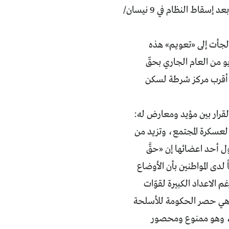
المعارضة العراقية لتحقيق هذا الهدف، وهم بدأوا تحركاتهم بالفعل أثناء الغزو أو بعد إسقاط النظام في 9 نيسان/
لجأت إلى «تعويم» هذه
» اقتناءها. إذ يقضي القرار الجديد الذي صدر في 6 أيار/مايو من العام الجاري بحقّ
في أقرب مركز شرطة لسكن
لقرار بين مؤيد ومعارض له:
لعسكرة المجتمع، وتزيد من
ل أحد اعضائها إن «حقَّ
لدى المواطنين بأن الأوضاع
م الاعداد الكبيرة لقوّات
ار هي حصر الحكومة للأسلحة
ه، وهو ممنوع ومحصور