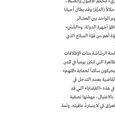
ائري» مُحْكم الاصول والضبط،
اً (الديَّة) وقد يطال أحيانا
يوم الواحد بين العشائر
طؤ أجهزة الدولة. و«السُّنَن»
ّة أهم من قوّة السلاح الذي
لحة الرشاشة مئات الإطلاقات
رة التي تتكرّر يومياً في المدن
حركون ساكناً لحماية «المتهم»
القاضية بعدم التدخل في
في هذه «القضايا» التي قد
لاغتيال، مهمّتها تصفية
عراق كي لا يستردَّ عافيته. وثمة