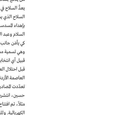
يعدُّ السلاح ف
السلاح الذي يم
بإهداء المسدسا
السلام وعبد ال
كي يأمَن جانب
وهي تسمية مستم
قبيل أي انتخا
قبل احتلال الع
العاصمة الأردن
تعدّدت المصادر
حسين، انتشرت أ
مثلاً، تم افتت
الكهربائية. ولل