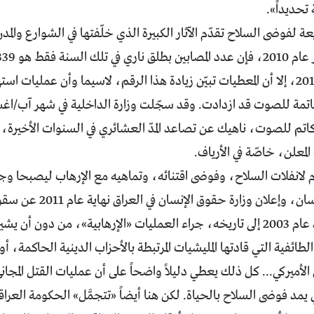
 تحديداً».
ة لفوضى السلاح تقدّم الآثار الكبيرة الذي خلّفتها في الشوارع والم
تقريراً في عام 2011، إلا أن المعطيات تبيّن زيادة هذا الرقم، لاسيما وأن عمليات
م للصوت، ناهيك عن تصاعد المدّ العشائري في السنوات الأخيرة، 
معلن، خاصّة في الأرياف.
ام لانفلات السلاح، وفوضى اقتنائه، وتماهيه مع الإرهاب ليصبحا وج
ألف جريح منذ عام 2003 إلى تاريخه، جراء العمليات «الإرهابية»، من دون أ
الطائفية التي قادتها المليشيات المرتبطة بالأحزاب الدينية الحاكمة،
لأميركي... كل ذلك يعطي دليلاً واضحاً على أن عمليات القتل المجاني 
يمد فوضى السلاح بالحياة. لكن هنا أيضاً «تتجمَّل» الحكومة العراقي