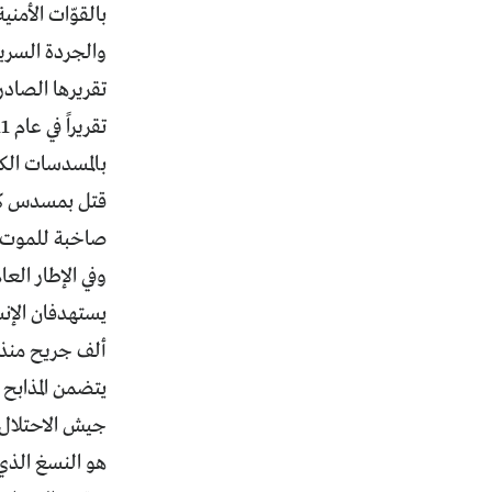
بالقوّات الأمنية
والجردة السريع
قتل بمسدس كات
صاخبة للموت ال
وفي الإطار الع
يتضمن المذابح 
جيش الاحتلال ا
هو النسغ الذي 