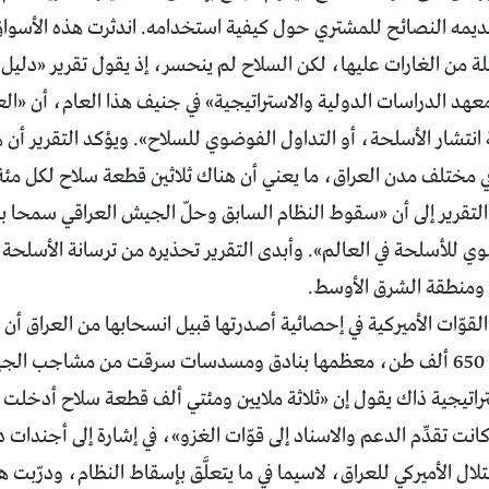
تقديمه النصائح للمشتري حول كيفية استخدامه. اندثرت هذه الأسوا
ة من الغارات عليها، لكن السلاح لم ينحسر، إذ يقول تقرير «دليل 
هد الدراسات الدولية والاستراتيجية» في جنيف هذا العام، أن «العر
 انتشار الأسلحة، أو التداول الفوضوي للسلاح». ويؤكد التقرير أن 
 مختلف مدن العراق، ما يعني أن هناك ثلاثين قطعة سلاح لكل مئة 
 التقرير إلى أن «سقوط النظام السابق وحلّ الجيش العراقي سمحا 
وي للأسلحة في العالم». وأبدى التقرير تحذيره من ترسانة الأسلحة ا
ق ومنطقة الشرق الأوسط.
لقوّات الأميركية في إحصائية أصدرتها قبيل انسحابها من العراق أن ا
يزيد وزنها على 650 ألف طن، معظمها بنادق ومسدسات سرقت من مشاجب 
راتيجية ذاك يقول إن «ثلاثة ملايين ومئتي ألف قطعة سلاح أدخلت م
انت تقدِّم الدعم والاسناد إلى قوّات الغزو»، في إشارة إلى أجندات 
ال الأميركي للعراق، لاسيما في ما يتعلَّق بإسقاط النظام، ودرّبت هذ