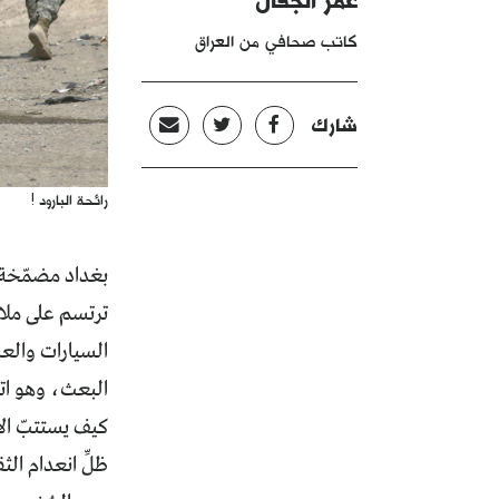
كاتب صحافي من العراق
شارك
رائحة البارود !
بغداد مضمّخة ب
ترتسم على ملام
السيارات والع
البعث، وهو اته
كيف يستتبّ الأ
ظلِّ انعدام ال