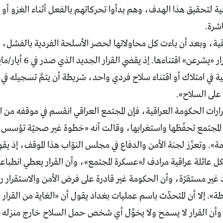
قية، وبعد أن باءت كل محاولاتها لحصر الأسلحة الفردية بالفشل، 
الأسلحة عبر قرار «يشرعن
قية في امتلاك أو اقتناء سلاح فردي واحد، شريطة أن يتمَّ تسجيله 
 على السلاح».
ات الحكومة العراقية، فإن المجتمع العراقي انقسم في موقفه من ا
لمجتمع تحفّظها واستغرابها، وقالت أنه «خطوة غير صحيّة تؤسس 
». وتعزّز لجنة الأمن والدفاع في مجلس النوّاب هذا الموقف، إذ يقو
ل عائلة عراقية مرادف لـ«عسكرة المجتمع»، وأن القرار يعطي انطباعاً 
اد غير مستقرّة، وأن الحكومة غير قادرة على فرض الأمن والاستقرار رغ
. إلا أن المتحدِّث باسم عمليات بغداد يقول أن «الغاية من القر
وأن القرار لا يسمح ولا يخوِّل أي شخص حمل السلاح خارج منزل