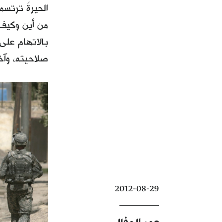
الحيرةُ ترتسم
من أين وكيف 
بالاتهام على
صلاحيته، وآخ
2012-08-29
عمر الجفال