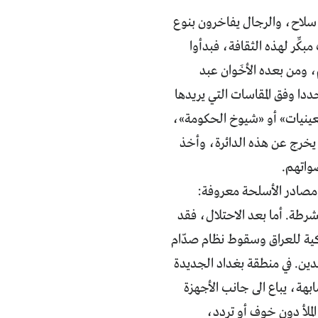
ن سلاح، والرجال يفاخرون بنوع
كِّر لهذه الثقافة، فبدأوا
 ومن بعده الأخَوان عبد
دا وفق المقاسات التي يريدها
عينيات» أو «شيوخ الحكومة»،
م يخرج عن هذه الدائرة، وأخذ
واتهم.
 ومصادر الأسلحة معروفة:
رطة. أما بعد الاحتلال، فقد
كية للعراق وسقوط نظام صدّام
دين. في منطقة بغداد الجديدة
هة، يباع الى جانب الأجهزة
الملأ دون خوف أو تردد،