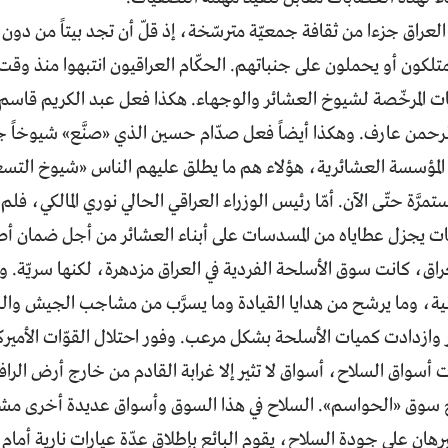
ي العراق جزءا من ثقافة جمعيّة مترسّخة، إذ قلّ أن تجد بيتاً من دو
تلكون أو يحملون على جنباتهم. الحكّام العراقيون انتبهوا منذ وقت مب
ت المرخّصة لشيوخ العشائر والوجهاء. هكذا فعل عبد الكريم قاسم،
رحمن عارف. وهكذا أيضاً فعل صدّام حسين الذي «صنَّع» شيوخاً جد
 المؤسسة العشائرية، هؤلاء هم ما يطلق عليهم الناس «شيوخ التس
رَّة حتّى الآن. أمّا رئيس الوزراء العراقي الحالي نوري المالكي، فل
بات يجزل عطاياه من المسدسات على أبناء العشائر من أجل ضمان أص
راق، كانت سوق الأسلحة الفردية في العراق مزدهرة، لكنها سريّة.
ية، وما يرشح من هدايا القيادة وما يسرَّب من مشاجب الجيش والش
 وازدادت كميات الأسلحة بشكل مرعب. وفور احتلال القوّات الأمير
سواق السلاح، أسواق لا تثير إلا غرابة القادم من خارج أرض الراف
اح سوق «الحواسم». السلاح في هذا السوق وأسواق عديدة أخرى مشاب
برهان على جودة السلاح، يقوم البائع بإطلاق عدّة عيارات نارية أمام 