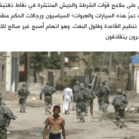
 على ملامح قوّات الشرطة والجيش المنتشرة في نقاطِ تفتيشٍ 
تمرُّ هذه السيارات والعبوات؟ السياسيون ورجالات الحكم من
 تنظيم القاعدة وفلول البعث، وهو اتهام أصبح غير صالح للا
رون يتقاذفون