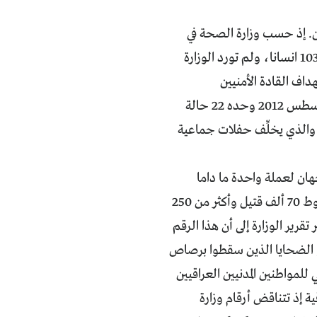
دن. إذ حسب وزارة الصحة في
تقريرها الصادر عام 2010، فإن عدد المصابين بطلق ناري في تلك السنة فقط هو 10339 انسانا، ولم تورد الوزارة
 استهداف القادة الأمنيين
بالمسدسات الكاتمة للصوت قد ازدادت. وقد سجّلت وزارة الداخلية في شهر آب/اغسطس 2012 وحده 22 حالة
والذي يخلِّف حفلات جماعية
هان لعملة واحدة ما داما
يستهدفان الإنسان، وإعلان وزارة حقوق الإنسان في العراق نهاية عام 2011 عن سقوط 70 ألف قتيل وأكثر من 250
ن يشير تقرير الوزارة إلى أن هذا الرقم
 أو الضحايا الذين سقطوا برصاص
للمواطنين المدنيين العراقيين
ة إذ تتناقض أرقام وزارة