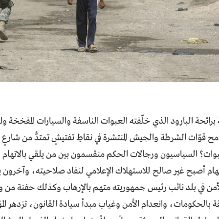
رائحة البارود الذي خلّفته العبوات الناسفة والسيارات المفخخة وال
ح قوّات الشرطة والجيش المنتشرة في نقاطِ تفتيشٍ تمتدُّ من شارعٍ إ
بوات؟ السياسيون ورجالات الحكم منقسمون بين من يلقي بالاتهام ع
ام أصبح غير صالح للاستهلاك الإعلامي لنفاد صلاحيته، وآخرون يتق
من في بلد نائب رئيس جمهوريته متهم بالإرهاب وكذلك حفنة من وزرا
ثقة بالحكومات، وانعدام الأمن وغياب مبدأ سيادة القانون، تزدهر ال