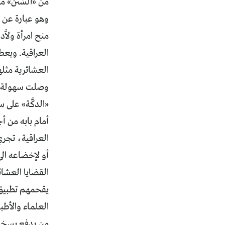
من «السُنن» ما
وهو عبارة عن ا
منح امرأة ولاَّ
العراقية. ويعطل
العشائرية مثله
وصلت سهولة ال
«الدكَّة» على 
أمام بابه من أج
العراقية، تجري
أو لإخضاعه الى
القضايا العشائ
يقحمهم تطبيق 
العلماء والأطبا
من يدفع بسخاء