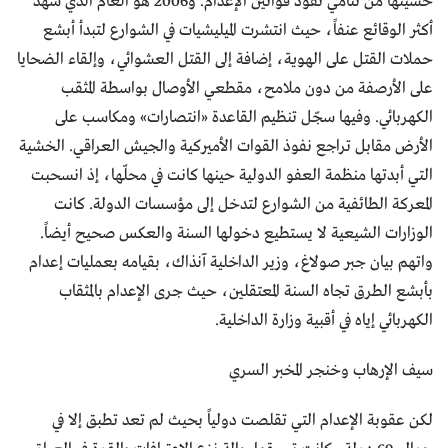
خشيتها من تنامي نفوذ قوانين الإعدام. و2006 هو العام الذي شهد
أكثر الوقائع عنفاً، حيث انتشرت الميليشيات في الشوارع لتبدأ أبشع
حملات القتل على الهوية، إضافة إلى القتل العشوائي، وإلقاء الضحايا
على الأرصفة من دون ملامح، مقطعي الأوصال بواسطة المثقب
الكهربائي. وفيها سجّل تنظيم القاعدة «انتصارات» ومكاسب على
الأرض مقابل تراجع نفوذ القوات الأميركية والجيش العراقي. الخشية
التي أبدتها منظمة العفو الدولية حينها كانت في محلّها، إذ انسحبت
المعركة الطائفية من الشوارع لتدخل إلى مؤسسات الدولة. كانت
الوزارات الشيعية لا يستطيع دخولها السنة والعكس صحيح أيضاً.
واتهم بيان جبر صولاغ، وزير الداخلية آنذاك، بقيامه بعمليات إعدام
بأبشع الطرق تجاه السنة المعتقلين، حيث جرى الإعدام بالمثقاب
الكهربائي إياه في أقبية وزارة الداخلية.
سيف الإرهاب وخنجر المخبر السري
لكن عقوبة الإعدام التي تقلصت دولياً بحيث لم تعد تطبق إلا في