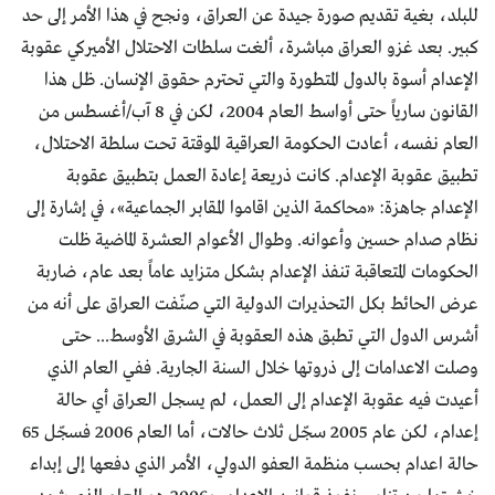
للبلد، بغية تقديم صورة جيدة عن العراق، ونجح في هذا الأمر إلى حد
كبير. بعد غزو العراق مباشرة، ألغت سلطات الاحتلال الأميركي عقوبة
الإعدام أسوة بالدول المتطورة والتي تحترم حقوق الإنسان. ظل هذا
القانون سارياً حتى أواسط العام 2004، لكن في 8 آب/أغسطس من
العام نفسه، أعادت الحكومة العراقية الموقتة تحت سلطة الاحتلال،
تطبيق عقوبة الإعدام. كانت ذريعة إعادة العمل بتطبيق عقوبة
الإعدام جاهزة: «محاكمة الذين اقاموا المقابر الجماعية»، في إشارة إلى
نظام صدام حسين وأعوانه. وطوال الأعوام العشرة الماضية ظلت
الحكومات المتعاقبة تنفذ الإعدام بشكل متزايد عاماً بعد عام، ضاربة
عرض الحائط بكل التحذيرات الدولية التي صنّفت العراق على أنه من
أشرس الدول التي تطبق هذه العقوبة في الشرق الأوسط... حتى
وصلت الاعدامات إلى ذروتها خلال السنة الجارية. ففي العام الذي
أعيدت فيه عقوبة الإعدام إلى العمل، لم يسجل العراق أي حالة
إعدام، لكن عام 2005 سجّل ثلاث حالات، أما العام 2006 فسجّل 65
حالة اعدام بحسب منظمة العفو الدولي، الأمر الذي دفعها إلى إبداء