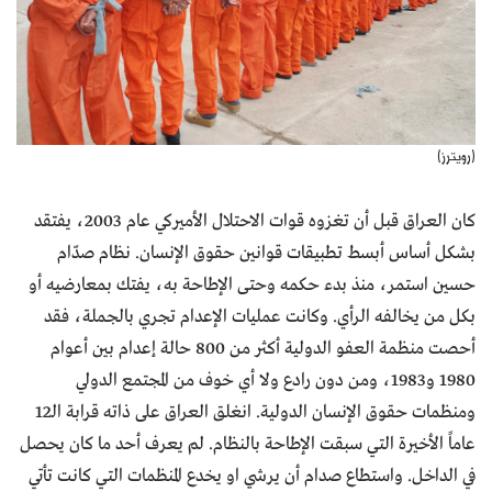
(رويترز)
كان العراق قبل أن تغزوه قوات الاحتلال الأميركي عام 2003، يفتقد
بشكل أساس أبسط تطبيقات قوانين حقوق الإنسان. نظام صدّام
حسين استمر، منذ بدء حكمه وحتى الإطاحة به، يفتك بمعارضيه أو
بكل من يخالفه الرأي. وكانت عمليات الإعدام تجري بالجملة، فقد
أحصت منظمة العفو الدولية أكثر من 800 حالة إعدام بين أعوام
1980 و1983، ومن دون رادع ولا أي خوف من المجتمع الدولي
ومنظمات حقوق الإنسان الدولية. انغلق العراق على ذاته قرابة الـ12
عاماً الأخيرة التي سبقت الإطاحة بالنظام. لم يعرف أحد ما كان يحصل
في الداخل. واستطاع صدام أن يرشي او يخدع المنظمات التي كانت تأتي