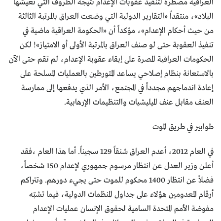
العراقية مضطرة لتنفيذ عقوبات الإعدام نتيجة الظروف التي تعيشها
البلاد»، منتقداً «التقارير الدولية التي وضعت العراق بالمرتبة الثالثة
من حيث أحكام الإعدام»، مؤكداً أن «الحكومة العراقية ماضية في
تنفيذ العقوبة حتى لو صنف العراق بالمرتبة الأولى أو الامتياز»! لكن
الحكومات العراقية المصرة على إبقاء عقوبة الإعدام، لم تقم حتى الآن
بالاستعانة بنظام إصلاحي يساعد المتورطين بالعمليات المسلحة على
إعادة اندماجهم مجدداً في المجتمع، الأمر الذي يدفعها إلى ممارسة
العنف مقابل عنف الميليشيات والتنظيمات الإرهابية.
طوابير في طريق الموت
في العام 2012، أعدم العراق شنقاً 129 سجيناً. أما هذا العام ،فقد
أعلن وزير العدل عن انتظار مرسوم جمهوري لإعدام 150 شخصاً،
فضلاً عن انتظار 1400 محكوم للموت حتى يجيء دورهم. وتتراكم
أرقام المعدومين هؤلاء على جداول المنظمات الدولية، فيما تشبّه
مفوضة الأمم المتحدة السامية لحقوق الإنسان عمليات الإعدام