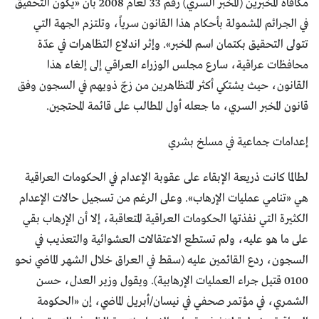
مكافأة المخبرين (المخبر السري) رقم 33 لعام 2008 بأن «يكون التحقيق
في الجرائم المشمولة بأحكام هذا القانون سرياً، وتلتزم الجهة التي
تتولى التحقيق بكتمان اسم المخبر». وإثر اندلاع التظاهرات في عدّة
محافظات عراقية، سارع مجلس الوزراء العراقي إلى إلغاء هذا
القانون، حيث يشتكي أكثر المتظاهرين من زجّ ذويهم في السجون وفق
قانون المخبر السري، ما جعله أول المطالب على قائمة المحتجين.
إعدامات جماعية في مسلخ بشري
لطالما كانت ذريعة الإبقاء على عقوبة الإعدام في الحكومات العراقية
هي «تنامي عمليات الإرهاب». وعلى الرغم من تسجيل حالات الإعدام
الكثيرة التي نفذتها الحكومات العراقية المتعاقبة، إلا أن الإرهاب بقي
على ما هو عليه، ولم تستطع الاعتقالات العشوائية والتعذيب في
السجون، ردع القائمين عليه (سقط في العراق خلال الشهر الماضي نحو
0100 قتيل جراء العمليات الإرهابية). ويقول وزير العدل، حسن
الشمري، في مؤتمر صحفي في نيسان/أبريل الماضي، إن «الحكومة