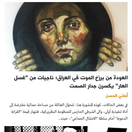
العودة من برزخ الموت في العراق: ناجيات من "غسل
العار" يكسرن جدار الصمت
أماني الحسن
في بعض الحالات، كهذه المنشورة هنا، تتحوّل العائلة من مساحة حمائية مفترضة إلى
أداة تنفيذية أولى، والى الشرطي الحارس للمنظومة البطريركية، فتنهار قيمة "القرابة
الدموية" أمام سلطة "الامتثال الجماعي"، حيث...