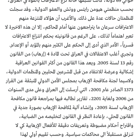
حوالي 69 دولة، كانت تسبقها حالة نزع الاعترافات بالقوة في العراق،
بحسب منظمتي هيومن رايتس ووتش والعفو الدولية، وقد سجلت
المنظمتان حالات عدة على ذلك. والأغرب أن هؤلاء المنتزعة منهم
الاعترافات سرعان ما يتراجعون عنها أمام المحاكم، إلا ان هذه الاخيرة لا
تعير اهتماماً لذلك، على الرغم من قانونيته بحكم انتزاع الاعترافات
قسرياً، الأمر الذي أدى إلى الحكم على الكثير منهم بالمؤبد أو الإعدام.
وتجري أغلب الاعتقالات في العراق تحت المادة 4 (إرهاب) من القانون
رقم 13 لسنة 2005. ويعد هذا القانون من أكثر القوانين العراقية
إشكالية وعرضة للانتقاد من قبل المشرعين المحليين والمنظمات الدولية،
ولاسيما لجنة مكافحة الإرهاب بمجلس الأمن الدولي المنبثقة عن القرار
1373 الصادر عام 2001، التي أرسلت إلى العراق وعلى مدى السنوات
من 2006 ولغاية 2201، تقارير تطالبه فيها بمراجعة قانون مكافحة
الإرهاب لسنة 2005، وإنشاء آلية لمكافحة الإرهاب بصورة جدية في
القانون المحلي، بإعادة النظر في القانون لتخليصه من الضبابية،
واقتراح أحكام مضبوطة وتعريفات دقيقة للأفعال الإرهابية كي لا
تنزلق مستقبلاً الى محاكمات سياسية. وحسب تقييم أولي لهذا