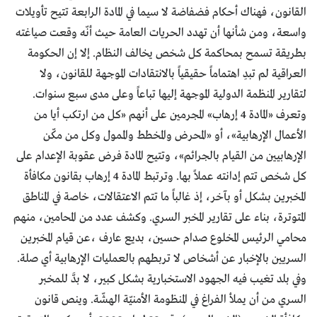
القانون، فهناك أحكام فضفاضة لا سيما في المادة الرابعة تتيح تأويلات
واسعة، ومن شأنها أن تهدد الحريات العامة حيث أنّه وقعت صياغته
بطريقة تسمح بمحاكمة كل شخص يخالف النظام. إلا إن الحكومة
العراقية لم تبدِ اهتماماً حقيقياً بالانتقادات الموجهة للقانون، ولا
لتقارير المنظمة الدولية الموجهة إليها تباعاً وعلى مدى سبع سنوات.
وتعرف «المادة 4 إرهاب» المجرمين على أنهم «كل من ارتكب أيا من
الأعمال الإرهابية»، أو «المحرض والمخطط والممول وكل من مكّن
الإرهابيين من القيام بالجرائم»، وتتيح المادة فرض عقوبة الإعدام على
كل شخص تتم إدانته عملاً بها. وترتبط المادة 4 إرهاب بقانون مكافأة
المخبرين بشكل أو بآخر، إذ غالباً ما تتم الاعتقالات، خاصة في المناطق
المتوترة، بناء على تقارير المخبر السري. وكشف عدد من المحامين، منهم
محامي الرئيس المخلوع صدام حسين، بديع عارف ،عن قيام المخبرين
السريين بالإخبار عن أشخاص لا تربطهم بالعمليات الإرهابية أي صلة.
وفي بلد تغيب فيه الجهود الاستخبارية بشكل كبير، لا بدَّ للمخبر
السري من أن يملأ الفراغ في المنظومة الأمنيّة الهشّة. وينص قانون