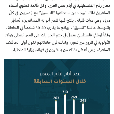
معبر رفح الفلسطينية في أيام عمل المعبر، وكل قائمة تحتوي أسماء
المسافرينَ ذلكَ اليوم ممن استطاعوا “التنسيق” مع المصريين. في كلِّ
مرةٍ، وهي مرات قليلة، يفتح فيها المعبر أبوابَه للمسافرين، تُسافِر
بالمتوسط حافلتا “تنسيق”، بواقع ما يقارب 20-30 شخصاً في الحافلة،
وفقاً لموظفٍ فلسطينيٍّ يعملُ في ختم الجوازات على المعبر. يُعطى هؤلاء
الأولوية في المرور عبر المعبر، ولذلك فإن حافلاتهم تكون أولى الحافلات
المسافرة، وهي تُعطل بذلك من ينتظرون في قوائم وزارة الداخليّة.