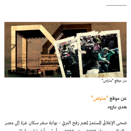
كتّابنا
الأرشيف
من موقع "متراس"
عن موقع
"متراس"
هدى بارود
ضحى الإغلاقُ المستمرُ لمعبر رفح البريّ – بوابة سفر سكان غزة إلى مصر