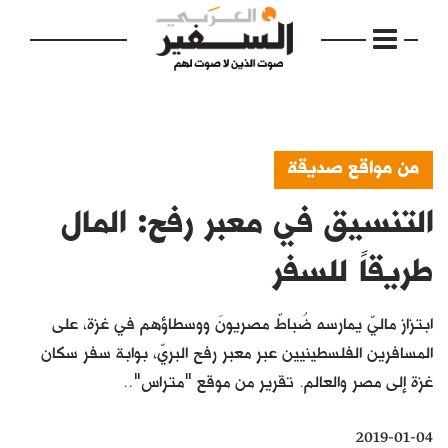
من مواقع صديقة
التنسيق في معبر رفح: المال
الرئيسية
مواضيع
طريقاً للسفر
إفتتاحية
ابتزاز ماليّ يمارسه ضُباطٌ مصريونَ ووسطاؤهم في غزة، على
فكرة
المسافرين الفلسطينيين عبر معبر رفح البريّ، بوابة سفر سكان
غزة إلى مصر والعالم. تقرير من موقع "متراس"..
دفاتر
بالصورة
2019-01-04