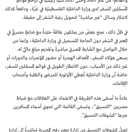
والعالم- من عام 2007 وحتى 2017 سبباً رئيسياً في تزاحم قوائم
المُسجِّلِين للسفر لدى وزارة الداخليّة الفلسطينيّة في غزّة، ودافعاً كذلك
لابتكار وسائل “غير مباشرة” لتحويل رغبة السّفر إلى حقيقة.
في ظلّ ذلك، نجح بعضُ من يملكون علاقةً جيّدةً مع ضابطٍ مصريٍّ في
المعبر في السّفر دونَ الحاجة للتسجيل في وزارة الداخليّة، وإنما من
خلال التواصل مع الضّابط المصريّ مباشرةً وتقديمِ مبلغٍ ماليٍّ له.
يسعى هؤلاء للسفر، لأهداف الهجرة أو حضور المؤتمرات والدورات أو
غير ذلك من الأسباب، دون الانتظار الطويل في قوائم المسجّلين للسفر،
خاصّة أن وزارة الداخليّة تُعطي الأولوية للمرضى والطلبة وأصحاب
الإقامات.
عادةً ما تُسمّى هذه الطريقة في الاعتماد على العلاقات مع ضباط
مصريين “التنسيق”، وتسمّى القائمة التي تحوي أسماء المسافرين
عبرها “كشوفات التنسيق”.
تصلُ كشوفات التنسيق من إدارة معبر رفح المصرية مُباشرةً إلى إدارة