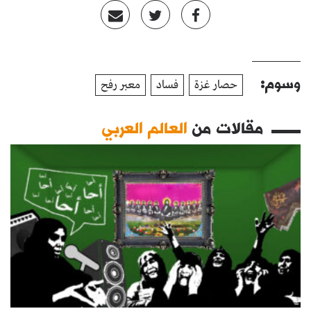
وسوم:
حصار غزة
فساد
معبر رفح
مقالات من
العالم العربي