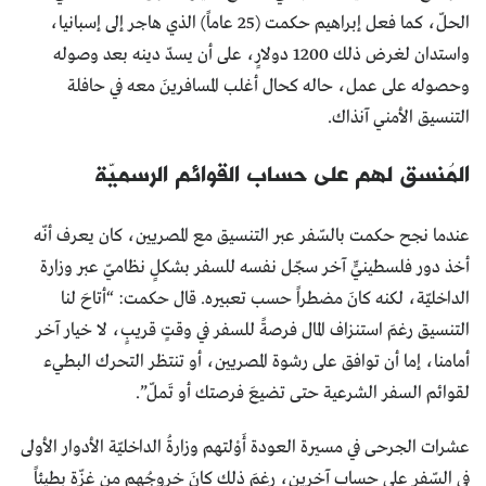
الحلّ، كما فعل إبراهيم حكمت (25 عاماً) الذي هاجر إلى إسبانيا،
واستدان لغرض ذلك 1200 دولارٍ، على أن يسدّ دينه بعد وصوله
وحصوله على عمل، حاله كحال أغلب المسافرينَ معه في حافلة
التنسيق الأمني آنذاك.
المُنسق لهم على حساب القوائم الرسميّة
عندما نجح حكمت بالسّفر عبر التنسيق مع المصريين، كان يعرف أنّه
أخذ دور فلسطينيٍّ آخر سجّل نفسه للسفر بشكلٍ نظاميّ عبر وزارة
الداخليّة، لكنه كانَ مضطراً حسب تعبيره. قال حكمت: “أتاحَ لنا
التنسيق رغمَ استنزاف المال فرصةً للسفر في وقتٍ قريبٍ، لا خيار آخر
أمامنا، إما أن توافق على رشوة المصريين، أو تنتظر التحرك البطيء
لقوائم السفر الشرعية حتى تضيعَ فرصتك أو تَملّ”.
عشرات الجرحى في مسيرة العودة أَوْلتهم وزارةُ الداخليّة الأدوار الأولى
في السّفر على حساب آخرين، رغمَ ذلك كانَ خروجُهم من غزّة بطيئاً