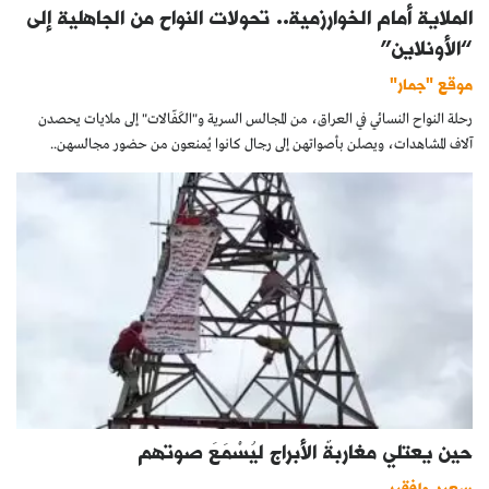
الملاية أمام الخوارزمية.. تحولات النواح من الجاهلية إلى
“الأونلاين”
موقع "جمار"
رحلة النواح النسائي في العراق، من المجالس السرية و"الكَفّالات" إلى ملايات يحصدن
آلاف المشاهدات، ويصلن بأصواتهن إلى رجال كانوا يُمنعون من حضور مجالسهن..
حين يعتلي مغاربةٌ الأبراج ليُسْمَعَ صوتهم
سعيد ولفقير