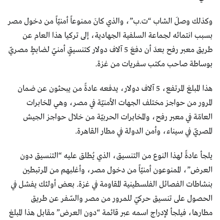
وكذلك وصلَ الشاب “ت.ب”، والذي كانَ ممنوعاً أمنيّاً من دخول مصر
بسبب انتمائه لجماعة السلفية الجهادية، إلى تركيا هذا العام عن
طريق معبر رفح بعدَ أن دفعَ 5 آلاف دولار كتنسيقٍ أمنيّ لضابطٍ مصريّ
بوساطة صاحب مكتب سفريات من غزة.
هذا المبلغ المرتفع، 5 آلاف دولار، يدفعه عادةً من يبحثون عن ضمان
المرور من حواجز مختلف الجهات الأمنيّة في مصر، وهي المخابرات
العامّة في معبر رفح، والمخابرات الحربيّة من خلال حواجز الجيش
المصريّ في سيناء، وأمن الدولة في مطار القاهرة.
يلجأ عادةً لهذا النوع من التنسيق، الذي يُطلق عليه “التنسيق دون
العرض”، الممنوعون أمنيّاً من دخول مصر، وأغلبهم من المرتبطين
بنشاطات الفصائل الفلسطينية المقاومة في غزة. بعض أولئك يفشل في
الحصول على تنسيق حركيّ للمرور من مصر والسّفر عن طريق
مطارها، فيلجأ لإدراج اسمه عبر قائمة “دون العرض” مقابل هذا المبلغ