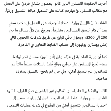
أجبرت الحكومة المنسقين الذين كانوا يعملون بشكلٍ فرديّ على العمل
مع مكاتب للسفر، وإجبارهم كذلك على تسجيل مبالغ التنسيق ورقيّاً.
الشاب (أ.ز) قال إنّ وزارة الداخليّة أجبرته على العمل في مكتب سفرٍ
بعدَ أن كانَ يُنسق للمسافرينَ منفرداً، ويربحُ عن كلِّ مسافرٍ ما بين
200 إلى 300$، ويحوّل باقي المبلغ عن طريق شركات التحويل الماليّ
(مثل ويسترن يونيون) إلى حساب الضابط المتعاون في القاهرة.
كما أن وزارة الداخلية في غزّة، وفق (أبو النور) -منسق آخر تواصلنا
معه- تُجبِرُ المنسقين على توقيع ورقةٍ تُفيدُ باستلامه مبلغاً ماليّاً من
المسافرينَ عبر تنسيقٍ أمنيٍّ، وفي حال لم ينجح التنسيق يستردّه
صاحبُه.
تلكَ الرقابة غير العلنية، أو التّنظيم غير المباشر إن صحّ القول، فسّرها
الناطق باسم وزارة الداخلية إياد البزم بالقول إنّ وزارته تسعى إلى
“حماية المسافرين بتنسيقٍ أمنيٍّ من الوقوع في شرك عمليات النصب،