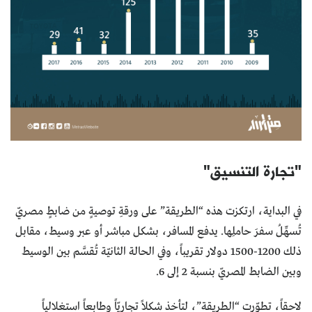
"تجارة التنسيق"
في البداية، ارتكزت هذه “الطريقة” على ورقةِ توصيةٍ من ضابطٍ مصريّ
تُسهِّلُ سفرَ حاملِها. يدفع المسافر، بشكل مباشر أو عبر وسيط، مقابل
ذلك 1200-1500 دولار تقريباً، وفي الحالة الثانيّة تُقسَّم بين الوسيط
وبين الضابط المصريّ بنسبة 2 إلى 6.
لاحقاً، تطوّرت “الطريقة”، لتأخذ شكلاً تجاريّاً وطابعاً استغلالياً