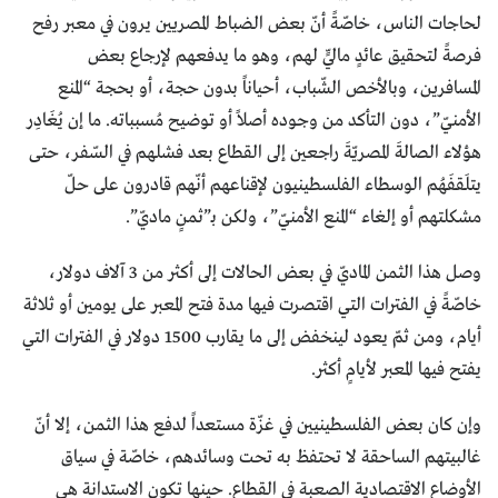
لحاجات الناس، خاصّةً أنّ بعض الضباط المصريين يرون في معبر رفح
فرصةً لتحقيق عائدٍ ماليٍّ لهم، وهو ما يدفعهم لإرجاع بعض
المسافرين، وبالأخص الشّباب، أحياناً بدون حجة، أو بحجة “المنع
الأمنيّ”، دون التأكد من وجوده أصلاً أو توضيح مُسبباته. ما إن يُغَادِر
هؤلاء الصالةَ المصريّةَ راجعين إلى القطاع بعد فشلهم في السّفر، حتى
يـتـلَـقـفَـهُم الوسطاء الفلسطينيون لإقناعهم أنّهم قادرون على حلّ
مشكلتهم أو إلغاء “المنع الأمنيّ”، ولكن بـ”ثمنٍ ماديّ”.
وصل هذا الثمن الماديّ في بعض الحالات إلى أكثر من 3 آلاف دولار،
خاصّةً في الفترات التي اقتصرت فيها مدة فتح المعبر على يومين أو ثلاثة
أيام، ومن ثمّ يعود لينخفض إلى ما يقارب 1500 دولار في الفترات التي
يفتح فيها المعبر لأيامٍ أكثر.
وإن كان بعض الفلسطينيين في غزّة مستعداً لدفع هذا الثمن، إلا أنّ
غالبيتهم الساحقة لا تحتفظ به تحت وسائدهم، خاصّة في سياق
الأوضاع الاقتصادية الصعبة في القطاع. حينها تكون الاستدانة هي