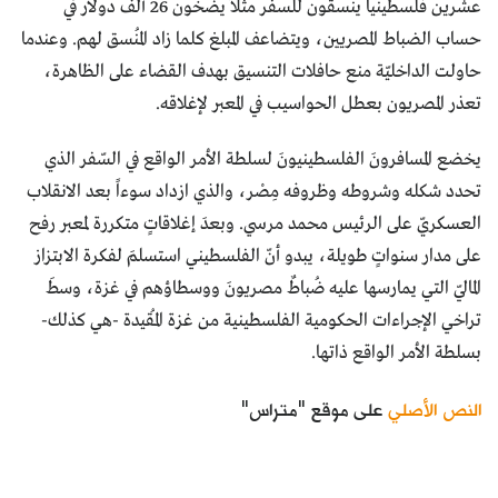
عشرين فلسطينياً ينسقون للسفر مثلاً يضخون 26 ألف دولار في
حساب الضباط المصريين، ويتضاعف المبلغ كلما زاد المُنسق لهم. وعندما
حاولت الداخليّة منع حافلات التنسيق بهدف القضاء على الظاهرة،
تعذر المصريون بعطل الحواسيب في المعبر لإغلاقه.
يخضع المسافرونَ الفلسطينيونَ لسلطة الأمر الواقع في السّفر الذي
تحدد شكله وشروطه وظروفه مِصْر، والذي ازداد سوءاً بعد الانقلاب
العسكريّ على الرئيس محمد مرسي. وبعدَ إغلاقاتٍ متكررة لمعبر رفح
على مدار سنواتٍ طويلة، يبدو أنّ الفلسطيني استسلمَ لفكرة الابتزاز
الماليّ التي يمارسها عليه ضُباطٌ مصريونَ ووسطاؤهم في غزة، وسطَ
تراخي الإجراءات الحكومية الفلسطينية من غزة المُقيدة -هي كذلك-
بسلطة الأمر الواقع ذاتها.
النص الأصلي
على موقع "متراس"