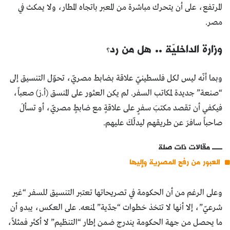
المرتفع، على أن يتحرك مباشرة من المعبر باتجاه المطار، ولا يمكث في
مصر.
وزارة الداخليّة .. هل من رد؟
وبما أنّه ليس لكل فلسطينيّ علاقة بضابط مصريّ، تحوّل التنسيق إلى
“صنعة” جديدة لمكاتب السفر. لم يكن العثور على المنسق (أ.ز) صعباً،
فيكفي أن تقصد مكتبَ سفرٍ على علاقةٍ مع ضابطٍ مصريّ، أو تسألَ
صاحباً سافرَ عن طريقهم ليدلّكَ عليهم.
مقالات ذات صلة
العبور من رفح المصرية وإليها
وعلى الرغم من أن الحكومة في تصريحاتها تعتبر التنسيق للسفر “غير
شرعيّ”، إلا أنها لا تتخذ خطوات “جدّية” لمنعه. على العكس، يبدو أن
ما يحصل من جهة الحكومة يندرج ضمن إطار “التنظيم” لا أكثر فمثلاً،