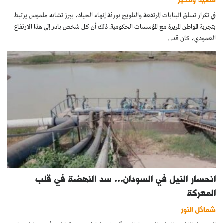
في تكرار تسلق البنايات المرتفعة والتلويح بورقة إنهاء الحياة، يبرز تشابه ملموس يرتبط
بتجربة المواطن المريرة مع المؤسسات الحكومية. ذلك أن كل شخص بادر إلى هذا الارتفاع
العمودي، كان قد...
انحسار النيل في السودان… سد النهضة في قلب
المعركة
شمائل النور