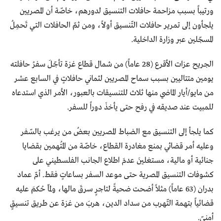
ورتيباً بسبب مزاحمة حافلات التنسيق لدورهم، خاصّة أن المصريين
يلجأون إلى تمرير حافلات التّنسيق أولاً، ومن ثمّ الحافلات التي تَحمِلُ
المسجّلين عبر وزارة الداخلية.
الجريح عزات الأقرع (28 عاماً) من شمال قطاع غزة تأجّلَ سفرُ حافلته
يومين متتاليين بسبب سماح المصريين لثماني حافلاتٍ في السابع عشر
من مايو/أيار الماضي منها ثلاث للتنسيقات بالعبور، الأمر الذي استدعاه
للمبيت عند صديقه في رفح حتى يأخذَ دوراً للسفر.
كما يلجأ إلى التنسيق مع الضباط المصريين بعضُ من يرغب بالسّفر
وعليه أمر قضائي بمنع مغادرة القطاع، خاصّة من المُتهمين بقضايا
جنائية أو مالية، مستغلينَ عدمَ اطلاع الجانب الفلسطيني على
كشوفات التنسيق المصرية حتى موعد السفر بساعاتٍ فقط. أمّ عماد
بدران (63 عاماً) مثلاً أضحت ضحيةً لتاجرٍ سرقَ مالها، ولمّا حُكمَ عليه
قضائياً بتهمة التّهرب من سداد الدين، هربَ من غزة عن طريق تنسيقٍ
أمنيّ.