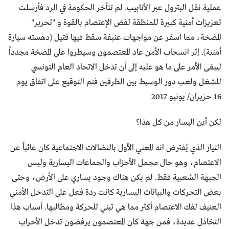
عملية نقل البترول عبر الأنابيب. لم تتأخر الحكومة في الرد فأرسلت
تعزيزات أمنية كبيرة للمنطقة لفض الإعتصام بالقوة و "تحرير"
المضخة، مما اسفر عن مواجهات عنيفة سقط فيها قتيل (دهسته سيارة
أمنية). إثر انسحاب الأمن عاد المعتصمون وسيطروا على المضخة مجدداً
ليبقى الأمر على ما هو عليه إلى أن تدخل الاتحاد العام التونسي
للشغل ولعب دور الوسيط بين الطرفين فتم التوقيع على اتفاق يوم
16 حزيران/ يونيو 2017
لكن أين اليسار من كل هذا؟
التيار الذي يُفترض انه المعني الأول بالنضالات الاجتماعية كان غائباً عن
الاعتصام، وهو حال مجمل الأحزاب والجماعات اليسارية وليس
الجبهة الشعبية فقط. لم يكن هناك وجود يساري على الأرض، وحتى
بعض التحركات والبيانات اليسارية كانت ردة فعل على التدخل الأمني
العنيف لفك الاعتصام أكثر مما هي تبني للحركة ومطالبها. أسباب هذا
التخاذل عديدة، فمن جهة كان المعتصمون يرفضون تدخل الأحزاب