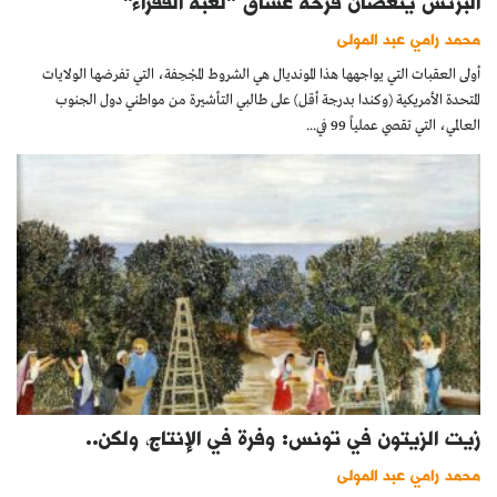
البزنس يُنغِّصان فرحة عشاق "لعبة الفقراء"
محمد رامي عبد المولى
أولى العقبات التي يواجهها هذا المونديال هي الشروط المجْحِفة، التي تفرضها الولايات
المتحدة الأمريكية (وكندا بدرجة أقل) على طالبي التأشيرة من مواطني دول الجنوب
العالمي، التي تقصي عملياً 99 في...
زيت الزيتون في تونس: وفرة في الإنتاج، ولكن..
محمد رامي عبد المولى