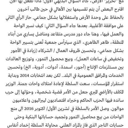
مع "تحرير" الأرض، جاء السؤال البديهي الأول: ماذا نفعل بها الآن.
اقترح البعض أن يتم تقسيمها بين الأهالي في حين طالب آخرون
بالحفاظ على وحدة الأرض واستغلالها بشكل جماعي. حاز الرأي الثاني
على موافقة الأغلبية. بعدها جاء السؤال الثاني: كيف نسير الواحة
والعمل فيها، وهنا جاء دور مدرس متقاعد ومناضل يساري من أبناء
المنطقة، طاهر الطاهري، الذي سيترأس جمعية تُعنى بتسيير الواحة
بشكل جماعي، وتحسين ظروف العمال / الشركاء (زيادة في الأجور
وتخفيض في ساعات العمل)، وبيع محصول التمور، وتوزيع العائدات
بين مستلزمات الإنتاج (أجور، اسمدة، أدوات، أدوية، الخ) وتحسين
الخدمات والمرافق العمومية في البلد.. لكن بعد انتخابات 2014 وبداية
استقرار المؤسسات، سعت السلطة لإعادة امتلاك واحات جمنة. الوزير
المكلف بالأراضي الميري جعل من الأمر قضية شخصية، وحوّلها إلى حرب
سانده فيها الحزب الحاكم وخبراء اقتصاديون ليبراليون واعلاميون
موالون. وصل الأمر بالسلطة في تشرين الأول/ اكتوبر 2016 الى منع
الواحات من بيع محاصيل التمور وتجميد حساباتها البنكية وحتى
حسابات التاجر الذي فاز بالمزاد العلني. محاولة السلطة إخماد أنفاس