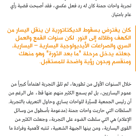
تجربة واحات جمنة كان له رد فعل عكسي، فقد أصبحت قضية رأي
عام بامتياز.
كان يفترض بسقوط الديكتاتورية ان ينقل اليسار من
الكهف وظلاله إلى النور. لكن سنوات القمع والعمل
السري والصراعات الأيديولوجية اليسارية – اليسارية،
جعلته يدخل مرحلة "ما بعد الثورة" وهو منهك
ومنقسم وبدون رؤية واضحة للمستقبل.
خلال السنوات الأولى من تطورها، لم تلقَ التجربة اهتماماً كبيراً من
عموم اليساريين، بل لم يسمع الكثير منهم عنها قط، على الرغم من
أن رئيس الجمعية المسيِّرة للواحات يساري وحاول التعريف بالتجربة.
السلطات التي حاربت واحات جمنة (مدعومة بأسطول من وسائل
الإعلام) هي التي سلطت الضوء على التجربة، وجعلت الكثير من
القوى اليسارية، ومن بينها الجبهة الشعبية، تنتبه لأهمية وفرادة ما