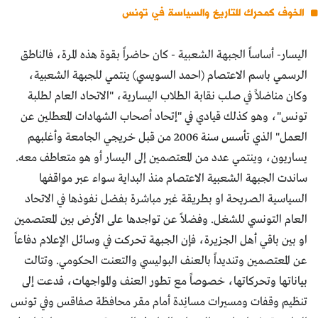
الخوف كمحرك للتاريخ والسياسة في تونس
اليسار- أساساً الجبهة الشعبية - كان حاضراً بقوة هذه المرة، فالناطق
الرسمي باسم الاعتصام (احمد السويسي) ينتمي للجبهة الشعبية،
وكان مناضلاً في صلب نقابة الطلاب اليسارية، "الاتحاد العام لطلبة
تونس"، وهو كذلك قيادي في "إتحاد أصحاب الشهادات المعطلين عن
العمل" الذي تأسس سنة 2006 من قبل خريجي الجامعة وأغلبهم
يساريون، وينتمي عدد من المعتصمين إلى اليسار أو هو متعاطف معه.
ساندت الجبهة الشعبية الاعتصام منذ البداية سواء عبر مواقفها
السياسية الصريحة او بطريقة غير مباشرة بفضل نفوذها في الاتحاد
العام التونسي للشغل. وفضلاً عن تواجدها على الأرض بين المعتصمين
او بين باقي أهل الجزيرة، فإن الجبهة تحركت في وسائل الإعلام دفاعاً
عن المعتصمين وتنديداً بالعنف البوليسي والتعنت الحكومي. وتتالت
بياناتها وتحركاتها، خصوصاً مع تطور العنف والمواجهات، فدعت إلى
تنظيم وقفات ومسيرات مسانِدة أمام مقر محافظة صفاقس وفي تونس