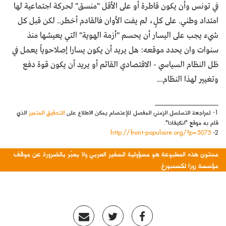
في تونس وأن يكون قاطرة أو على الأقل "منسق" لحركة اجتماعية لها
امتداد وطني. على كلٍ، لم يفت الأوان فالقادم أخطر.. لكن قبل كل
شيء يجب على اليسار أن يحسم "أزمة الهوية" التي يعيشها منذ
سنوات وان يحدد موقعه: هل يريد أن يكون يسارا إصلاحوياً يعمل في
ظل النظام السياسي - الاقتصادي القائم أو يريد أن يكون قوة دفع
وتغيير لهذا النظام...
_____________________
1- لمراجعة التسلسل الزمني المفصل للإعتصام يمكن الاطلاع على
التحقيق المتميز
الذي
قام به موقع "انكيفادا".
http://front-populaire.org/?p=5075
2-
محتوى هذه المطبوعة هو مسؤولية السفير العربي ولا يعبّر بالضرورة عن موقف
مؤسسة روزا لكسمبورغ.