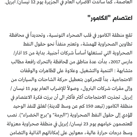
العاصمة، كما ساندت الاضراب العام في الجزيرة يوم 12 نيسان/ ابريل.
اعتصام "الكامور"
تقع منطقة الكامور في قلب الصحراء التونسية، وتحديداً في محافظة
تطاوين الصحراوية المهمشة، وتعتبر منفذاً نحو حقول النفط
الصحراوية التي تستغلها أساساً شركات أجنبية. بداية من 15 اذار/
مارس 2017، بدأت عدة مناطق من المحافظة بالتحرك رافعة مطالب
متشابهة : التنمية والتشغيل. وعلاوة على المظاهرات والوقفات
الاحتجاجية، بدأ المتحركون بتعطيل حركة الشاحنات والسيارات من
وإلى مقرات شركات البترول، وصولاً للإضراب العام يوم 11 نيسان /
إبريل. تجذرت الاحتجاجات أكثر فأكثر الى أن برزت فكرة الاعتصام في
منطقة الكامور (تبعد 150 كم عن وسط المدينة) لغلق المنفذ الوحيد
المؤدي إلى حقول النفط الصحراوية ("البرمة" و"برج الخضراء"). نصب
المعتصمون خيامهم يوم 23 نيسان/ إبريل في منطقة صحراوية معزولة
وسط درجات حرارة عالية، معولين على إمكاناتهم الذاتية والتضامن