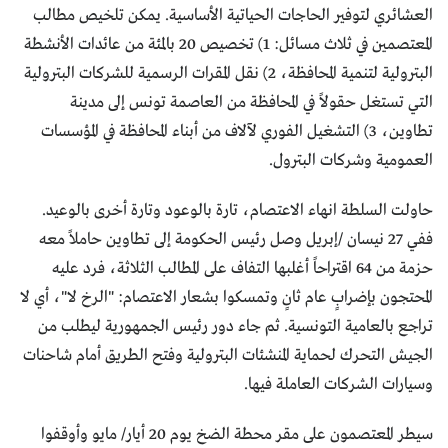
العشائري لتوفير الحاجات الحياتية الأساسية. يمكن تلخيص مطالب
المعتصمين في ثلاث مسائل: 1) تخصيص 20 بالمئة من عائدات الأنشطة
البترولية لتنمية المحافظة، 2) نقل المقرات الرسمية للشركات البترولية
التي تستغل حقولاً في المحافظة من العاصمة تونس إلى مدينة
تطاوين، 3) التشغيل الفوري لآلاف من أبناء المحافظة في المؤسسات
العمومية وشركات البترول.
حاولت السلطة انهاء الاعتصام، تارة بالوعود وتارة أخرى بالوعيد.
ففي 27 نيسان /إبريل وصل رئيس الحكومة إلى تطاوين حاملاً معه
حزمة من 64 اقتراحاً أغلبها التفاف على المطالب الثلاثة، فرد عليه
المحتجون بإضرابٍ عام ثانٍ وتمسكوا بشعار الاعتصام: "الرخ لا"، أي لا
تراجع بالعامية التونسية. ثم جاء دور رئيس الجمهورية ليطلب من
الجيش التحرك لحماية المنشئات البترولية وفتح الطريق أمام شاحنات
وسيارات الشركات العاملة فيها.
سيطر المعتصمون على مقر محطة الضخ يوم 20 أيار/ مايو وأوقفوا