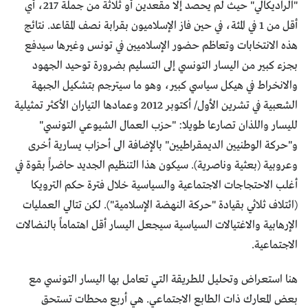
"الراديكالي" حيث لم يحصد إلا مقعدين أو ثلاثة من جملة 217، أي
أقل من 1 في المئة، في حين فاز الإسلاميون بقرابة نصف المقاعد. نتائج
هذه الانتخابات وتعاظم حضور الإسلاميين في تونس وغيرها سيدفع
بجزء كبير من اليسار التونسي إلى التسليم بضرورة توحيد الجهود
والانخراط في هيكل سياسي كبير، وهو ما سيترجم بتشكيل الجبهة
الشعبية في تشرين الأول/ أكتوبر 2012 وعمادها التياران الأكثر تمثيلية
لليسار واللذان تصارعا طويلا: "حزب العمال الشيوعي التونسي"
و"حركة الوطنيين الديمقراطيين" بالإضافة الى أحزاب يسارية أخرى
وعروبية (بعثية وناصرية). سيكون هذا التنظيم الجديد حاضراً بقوة في
أغلب الاحتجاجات الاجتماعية والسياسية خلال فترة حكم الترويكا
(ائتلاف ثلاثي بقيادة "حركة النهضة الإسلامية"). لكن تتالي العمليات
الإرهابية والاغتيالات السياسية سيجعل اليسار أقل اهتماماً بالنضالات
الاجتماعية.
هنا استعراض وتحليل للطريقة التي تعامل بها اليسار التونسي مع
بعض المعارك ذات الطابع الاجتماعي. هي أربع محطات تستحق