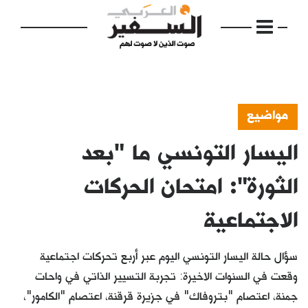
مواضيع
اليسار التونسي ما "بعد
الرئيسية
مواضيع
الثورة": امتحان الحركات
إفتتاحية
الاجتماعية
فكرة
سؤال حالة اليسار التونسي اليوم عبر أربع تحركات اجتماعية
دفاتر
وقعت في السنوات الاخيرة: تجربة التسيير الذاتي في واحات
بالصورة
جمنة، اعتصام "بتروفاك" في جزيرة قرقنة، اعتصام "الكامور"،