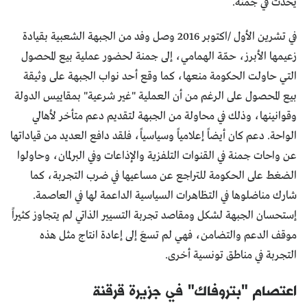
يحدث في جمنة.
في تشرين الأول /اكتوبر 2016 وصل وفد من الجبهة الشعبية بقيادة
زعيمها الأبرز، حمّة الهمامي، إلى جمنة لحضور عملية بيع المحصول
التي حاولت الحكومة منعها، كما وقع أحد نواب الجبهة على وثيقة
بيع المحصول على الرغم من أن العملية "غير شرعية" بمقاييس الدولة
وقوانينها، وذلك في محاولة من الجبهة لتقديم دعم متأخر لأهالي
الواحة. دعم كان أيضاً إعلامياً وسياسياً، فلقد دافع العديد من قياداتها
عن واحات جمنة في القنوات التلفزية والإذاعات وفي البرلمان، وحاولوا
الضغط على الحكومة للتراجع عن مساعيها في ضرب التجربة، كما
شارك مناضلوها في التظاهرات السياسية الداعمة لها في العاصمة.
إستحسان الجبهة لشكل ومقاصد تجربة التسيير الذاتي لم يتجاوز كثيراً
موقف الدعم والتضامن، فهي لم تسعَ إلى إعادة انتاج مثل هذه
التجربة في مناطق تونسية أخرى.
اعتصام "بتروفاك" في جزيرة قرقنة