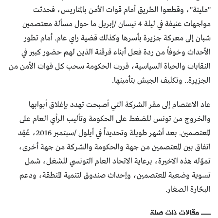
"مليتة"، وقطعوا الطريق أمام قوات الأمن بالمتاريس، فحدثت
مواجهات عنيفة في ليلة 4 نيسان /إبريل ما حول مسألة معتصمين
شبان إلى معركة جزيرة بأسرها وكذلك قضية راي عام. أمام تطور
الأحداث وخوفاً من ردة فعل أبناء قرقنة الذين لهم حضور كبير في
النقابات والحياة السياسية، قررت الحكومة سحب كل قوات الأمن من
الجزيرة.. وتكليف الجيش بتأمينها.
عاد الاعتصام إلى مقر الشركة التي أصبحت تهدد بإغلاق أبوابها
والخروج من تونس للضغط على الحكومة وتأليب الرأي العام على
المعتصمين. بعد أشهر طويلة وتحديداً في أيلول /سبتمبر 2016، عُقِد
اتفاق بين المعتصمين من جهة والحكومة والشركة من جهة أخرى،
تموّله هذه الاخيرة، برعاية الاتحاد العام التونسي للشغل، شمل
تسوية وضعية المعتصمين، وإحداث صندوق لتنمية المنطقة، ودعم
البحّارة الصغار.
مقالات ذات صلة