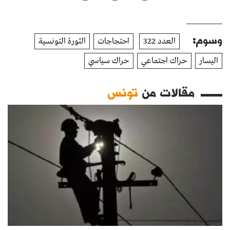
وسوم:
العدد 322
احتجاجات
الثورة التونسية
اليسار
حراك اجتماعي
حراك سياسي
مقالات من
تونس