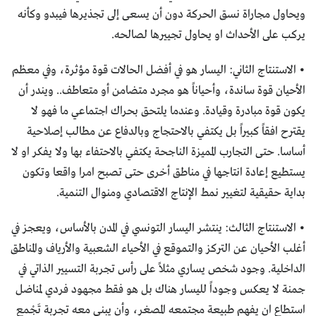
ويحاول مجاراة نسق الحركة دون أن يسعى إلى تجذيرها فيبدو وكأنه
يركب على الأحداث او يحاول تجييرها لصالحه.
• الاستنتاج الثاني: اليسار هو في أفضل الحالات قوة مؤثرة، وفي معظم
الأحيان قوة ساندة، وأحياناً هو مجرد متضامن أو متعاطف.. ويندر أن
يكون قوة مبادرة وقيادة. وعندما يلتحق بحراك اجتماعي ما فهو لا
يقترح افقاً كبيراً بل يكتفي بالاحتجاج وبالدفاع عن مطالب إصلاحية
أساسا. حتى التجارب المميزة الناجحة يكتفي بالاحتفاء بها ولا يفكر او لا
يستطيع إعادة انتاجها في مناطق أخرى حتى تصبح امرا واقعا وتكون
بداية حقيقية لتغيير نمط الإنتاج الاقتصادي ومنوال التنمية.
• الاستنتاج الثالث: ينتشر اليسار التونسي في المدن بالأساس، ويعجز في
أغلب الأحيان عن التركز والتموقع في الأحياء الشعبية والأرياف والمناطق
الداخلية. وجود شخص يساري مثلاً على رأس تجربة التسيير الذاتي في
جمنة لا يعكس وجوداً لليسار هناك بل هو فقط مجهود فردي لمناضل
استطاع ان يفهم طبيعة مجتمعه المصغر، وأن يبني معه تجربة تَجْمع