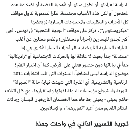
الدراسة لفرادتها أو لطول مدتها أو لأهمية القضية أو لضخامة عدد
المحتجين أو لكل هذه الأسباب مجتمعة. نظرا لصعوبة تناول مواقف
كل الأحزاب والتنظيمات والمجموعات اليسارية (وبعضها
"ميكروسكوبي")، نركز على مواقف "الجبهة الشعبية" في تونس، فهي
أكبر تجمع لليسارين (أحزاباً ومستقلين) وتضم ممثلين عن أغلب
التيارات اليسارية التاريخية. سائر أحزاب اليسار الأخرى هي إما
"معتدلة" جداً بحيث لا علاقة لها بالحركات الاجتماعية أو "راديكالية"
جداً في بياناتها دون حضور فعلي على الأرض. كما أن اختيار الفترة
موضوع الدراسة ليس اعتباطياً: السنوات التي تلت انتخابات 2014
الرئاسية والتشريعية. أي الفترة التي شهدت نهاية حالة "السيولة"
الثورية واسترجاع مؤسسات الدولة لقوتها واستقرارها، وفي ظل ائتلاف
حاكم يميني - يميني جناحاه هما الخصمان التاريخيان لليسار: رجالات
النظام القديم ممن أعيد "تدويرهم"، والإسلاميين.
تجربة التسيير الذاتي في واحات جمنة