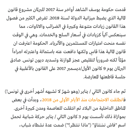
قدمت حكومة يوسف الشاهد أواخر سنة 2017 للبرلمان مشروع قانون
المالية الذي يضبط ميزانية الدولة لسنة 2018. تفرض الكثير من فصول
هذا القانون زيادات متنوعة وكبيرة في الضرائب والاتاوات، مما
سينعكس آلياً كزيادات في أسعار السلع والخدمات. وهي في الوقت
نفسه منحت امتيازات للمستثمرين والأثرياء. الحكومة اعترفت ان
قانون المالية هذا قاسٍ ولكنها دافعت عنه باستماتة واعتبرته اجراءاً
مؤلماً لكنه ضرورياً لتقليص عجز الموازنة وتسديد ديون تونس. صادق
البرلمان يوم 9 كانون الأول/ديسمبر 2017 على القانون بالأغلبية في
جلسة قاطعتها المعارضة.
ثم جاء كانون الثاني / يناير (وهو شهرٌ لا تشبهه أشهر أخرى في تونس!)
ف
انطلقت الاحتجاجات منذ الأيام الأولى من 2018
، وبدأت في بعض
المناطق الداخلية من البلاد ثم انتقلت للعاصمة ومدن كبيرة أخرى.
بموازاة ذلك تأسست يوم 3 كانون الثاني / يناير حركة شبابية تحمل
اسم "فاش نسْتناوّ" ("ماذا ننتظر؟") ضمت عدة نشطاء شباب،