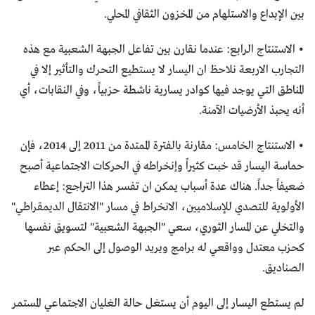
بين الإبداع والاستلهام من المخزون الثقافي المحلي.
• الاستنتاج الرابع: عندما نقارن بين تفاعل الجبهة الشعبية مع هذه
التجارب الاربعة نلاحظ ان اليسار لا يستطيع التحرك والتأثير إلا في
المناطق التي يوجد فيها كوادر يسارية ناشطة حزبياً، وفي النقابات، أي
أنه يحبذ الأرضيات الآمنة.
• الاستنتاج الخامس: مقارنة بالفترة الممتدة من 2011 إلى 2014، فإن
حماسة اليسار قد خبت كثيراً وإنخراطه في الحركات الاجتماعية أصبح
ضعيفاً جداً. هناك عدة أسباب يمكن ان تفسر هذا التراجع: إعطاء
الأولوية للتصدي للإسلاميين، الانخراط في مسار "الانتقال الديمقراطي"
والتخلي عن المسار الثوري، سعي "الجبهة الشعبية" لتسويق نفسها
كحزب معتدل وواقعي له برامج ويريد الوصول إلى الحكم عبر
الصناديق.
لم يستطع اليسار إلى اليوم أن يستغل حالة الغليان الاجتماعي المستمر