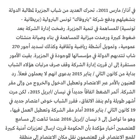
في آذار/ مارس 2011، تحرك العديد من شباب الجزيرة لمطالبة الدولة
بتشغيلهم ودفع شركة "بتروفاك" تونس البترولية (بريطانية -
تونسية) للمساهمة في تنمية الجزيرة. رضخت إدارة الشركة بعد
ضغوط كبيرة ورصدت ميزانية للمساهمة في بناء وصيانة منشئات
عمومية، وتمويل أنشطة رياضية وثقافية وكذلك تسديد أجور 270
شاب تنتدبهم الدولة في مؤسساتها الموجودة في الجزيرة. بقيت الأمور
مستقرة إلى ان قررت إدارة الشركة وقف صرف مرتبات هؤلاء الشباب
بداية من كانون الثاني / يناير 2015 بدعوى انهم لا يعملون فعلاً. رد
المعنيون بالأمر عبر الاعتصام وتعطيل الدخول والخروج من وإلى مقر
الشركة. أثمر الضغط اتفاقاً جديداً في نيسان /ابريل 2015، لكن مرت
أشهر طويلة ولم ينفذ الاتفاق، فقرر الشباب خوض اعتصام جديد في
19 كانون الثاني / يناير 2016 أمام مقر الشركة وتعطيل العمل فيها،
وهو ما تواصل إلى 3 نيسان /إبريل 2016 عندما تناهت إلى مسامع
المعتصمين أخبار مؤكدة بأن الحكومة قررت ارسال تعزيزات أمنية كبيرة
لقمع الاعتصام. قرر المعتصمون نقل مكان الاعتصام إلى منطقة