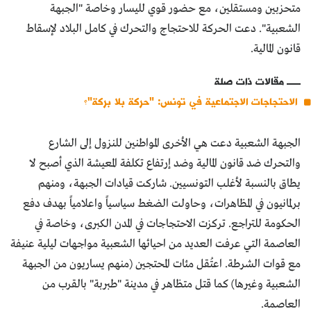
متحزبين ومستقلين، مع حضور قوي لليسار وخاصة "الجبهة
الشعبية". دعت الحركة للاحتجاج والتحرك في كامل البلاد لإسقاط
قانون المالية.
مقالات ذات صلة
الاحتجاجات الاجتماعية في تونس: "حركة بلا بركة"؟
الجبهة الشعبية دعت هي الأخرى المواطنين للنزول إلى الشارع
والتحرك ضد قانون المالية وضد إرتفاع تكلفة المعيشة الذي أصبح لا
يطاق بالنسبة لأغلب التونسيين. شاركت قيادات الجبهة، ومنهم
برلمانيون في المظاهرات، وحاولت الضغط سياسياً واعلامياً بهدف دفع
الحكومة للتراجع. تركزت الاحتجاجات في المدن الكبرى، وخاصة في
العاصمة التي عرفت العديد من احيائها الشعبية مواجهات ليلية عنيفة
مع قوات الشرطة. اعتُقل مئات المحتجين (منهم يساريون من الجبهة
الشعبية وغيرها) كما قتل متظاهر في مدينة "طبربة" بالقرب من
العاصمة.