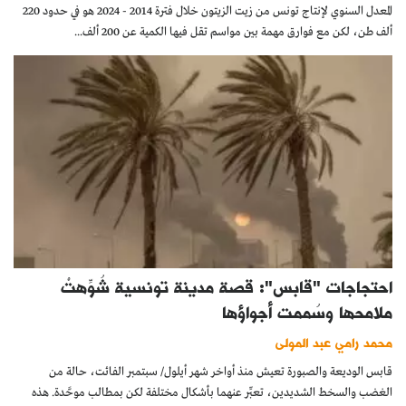
المعدل السنوي لإنتاج تونس من زيت الزيتون خلال فترة 2014 - 2024 هو في حدود 220
ألف طن، لكن مع فوارق مهمة بين مواسم تقل فيها الكمية عن 200 ألف...
احتجاجات "قابس": قصة مدينة تونسية شُوِّهتْ
ملامحها وسُممت أجواؤها
محمد رامي عبد المولى
قابس الوديعة والصبورة تعيش منذ أواخر شهر أيلول/ سبتمبر الفائت، حالة من
الغضب والسخط الشديدين، تعبِّر عنهما بأشكال مختلفة لكن بمطالب موحَّدة. هذه