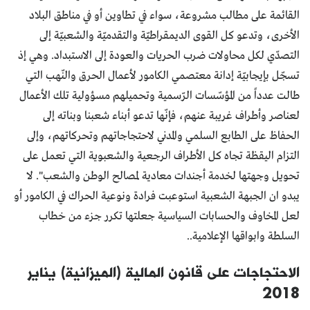
القائمة على مطالب مشروعة، سواء في تطاوين أو في مناطق البلاد
الأخرى، وتدعو كل القوى الديمقراطيّة والتقدميّة والشعبيّة إلى
التصدّي لكل محاولات ضرب الحريات والعودة إلى الاستبداد. وهي إذ
تسجّل بإيجابيّة إدانة معتصمي الكامور لأعمال الحرق والنّهب التي
طالت عدداً من المؤسّسات الرّسمية وتحميلهم مسؤولية تلك الأعمال
لعناصر وأطراف غريبة عنهم، فإنّها تدعو أبناء شعبنا وبناته إلى
الحفاظ على الطابع السلمي والمدني لاحتجاجاتهم وتحركاتهم، وإلى
التزام اليقظة تجاه كل الأطراف الرجعية والشعبوية التي تعمل على
تحويل وجهتها لخدمة أجندات معادية لمصالح الوطن والشعب". لا
يبدو ان الجبهة الشعبية استوعبت فرادة ونوعية الحراك في الكامور أو
لعل المخاوف والحسابات السياسية جعلتها تكرر جزء من خطاب
السلطة وابواقها الإعلامية..
الاحتجاجات على قانون المالية (الميزانية) يناير
2018