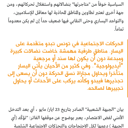
السياسية خوفاً من "متاجرتها" بنضالاتهم واستغلال تحركاتهم، ومن
جهة أخرى تعتبر تطاوين والمناطق المحاذية لها معاقل للإسلاميين،
والتواجد اليساري وحتى النقابي فيها ضعيف جداً إن لم يكن معدوماً
تماماً.
الحركات الاجتماعية في تونس تبدو متقدمة على
اليسار. مناطق طرفية مهمشة خاضت نضالات كبيرة
ومبدعة دون أن يكون لها سند أو مرجعية
"أيديولوجية". وفي كثير من الأحيان يأتي اليسار
متأخراً ويحاول مجاراة نسق الحركة دون أن يسعى إلى
تجذيرها فيبدو وكأنه يركب على الأحداث أو يحاول
تجييرها لصالحه.
بيان "الجبهة الشعبية" الصادر بتاريخ 23 ايار/ مايو ، أي بعد التدخل
الأمني لفض الاعتصام، يعبر بوضوح عن موقفها الفاتر: "تؤكّد (أي
الجبهة ) دعمها لكل الاحتجاجات والتحرّكات الاجتماعية السّلمية