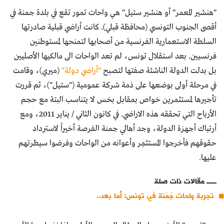
"هنشير المعمر" أو هنشير ستيل" هي واحات تمور تقع في بلدة جمنة في
أقصى الجنوب التونسي (محافظة قبلي). كانت أراضي قبلية صادرتها
السلطة الاستعمارية الفرنسية من أصحابها لتمنحها لمستوطنين
فرنسيين. بعد استقلال تونس، لم تعد الواحات الى مالكيها الأصليين
بل بدلت الدولة الناشئة صفتها لتصبح
"أراضي دولة"
(ميري)، وقامت
في مرحلة أولى بوضعها على ذمة شركة عمومية ("ستيل")، ثم قررت
تأجيرها لمستثمرين خواص بمقابل بخس لا يتناسب البتة مع حجم
الأرباح التي تحققه هذه الاراضي. في كانون الثاني / يناير 2011، ومع
أرتباك أجهزة الدولة، وجد أهالي جمنة الفرصة أخيراً لاسترداد
حقوقهم فأخرجوا المستثمِر وأعوانه من الواحات وفرضوا سيطرتهم
عليها.
مقالات ذات صلة
تجربة واحات جُمّنة في تونس: أما بعد..