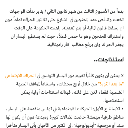
بدءاً من الأسبوع الثالث من شهر كانون الثاني / يناير بدأت المواجهات
تخفت وتناقص عدد المحتجين في الشارع حتى تلاشى الحراك تماماً دون
ان يسقط قانون المالية أو يتم تعديله. راهنت الحكومة على الوقت
واستنزاف المحتجين وهو ما حصل فعلاً، حيث لم يستطع اليسار ان
يجذر الحراك وان يرفع مطالب اكثر راديكالية.
استنتاجات..
لا يمكن أن يكون كافياً تقييم دور اليسار التونسي في
الحراك الاجتماعي
"ما بعد الثورة"
من خلال أربع محطات، واستناداً لمواقف الجبهة
الشعبية فقط، لكن على ذلك، فهناك استنتاجات أولية يمكن
استخلاصها:
• الاستنتاج الأول: الحركات الاجتماعية في تونس متقدمة على اليسار،
مناطق طرفية مهمشة خاضت نضالات كبيرة ومبدعة دون أن يكون لها
سند أو مرجعية "أيديولوجية". في الكثير من الأحيان يأتي اليسار متأخرا