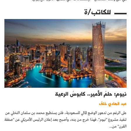
للكاتب/ة
نيوم: حلمُ الأمير.. كابوسُ الرعية
عبد الهادي خلف
على الرغم من تدهور الوضع المالي للسعودية، فلن يستطيع محمد بن سلمان التخلي عن
تنفيذ مشروع "نيوم". فهذا خرج من يده، وأصبح بعد إعلان الرئيس الأمريكي عن "صفقة
القرن" من...