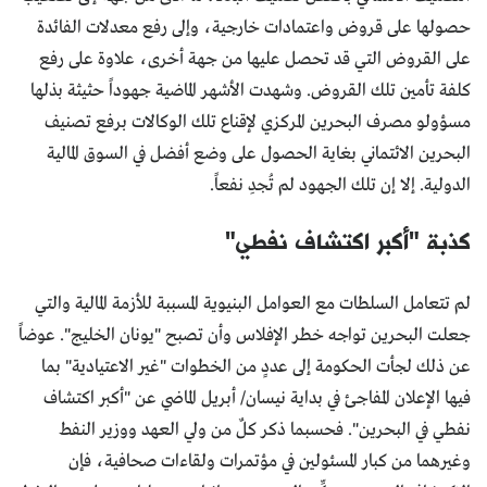
حصولها على قروض واعتمادات خارجية، وإلى رفع معدلات الفائدة
على القروض التي قد تحصل عليها من جهة أخرى، علاوة على رفع
كلفة تأمين تلك القروض. وشهدت الأشهر الماضية جهوداً حثيثة بذلها
مسؤولو مصرف البحرين المركزي لإقناع تلك الوكالات برفع تصنيف
البحرين الائتماني بغاية الحصول على وضع أفضل في السوق المالية
الدولية. إلا إن تلك الجهود لم تُجدِ نفعاً.
كذبة "أكبر اكتشاف نفطي"
لم تتعامل السلطات مع العوامل البنيوية المسببة للأزمة المالية والتي
جعلت البحرين تواجه خطر الإفلاس وأن تصبح "يونان الخليج". عوضاً
عن ذلك لجأت الحكومة إلى عددٍ من الخطوات "غير الاعتيادية" بما
فيها الإعلان المفاجئ في بداية نيسان/ أبريل الماضي عن "أكبر اكتشاف
نفطي في البحرين". فحسبما ذكر كلٌ من ولي العهد ووزير النفط
وغيرهما من كبار المسئولين في مؤتمرات ولقاءات صحافية، فإن