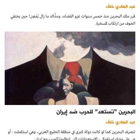
عبد الهادي خلف
قرر ملك البحرين منذ خمس سنوات غزو الفضاء، ومذَّاك ما زال يُمْعِن! حين يختفي
الخوف من ارتكاب المسخرة.
البحرين "تستعد" للحرب ضد إيران
عبد الهادي خلف
تتصرف البحرين كما لو كانت دولة كبرى في منطقة الخليج العربي، وهي استكملت - أو
هي على وشك استكمال - الإستعدادات التي تتطلبها الحرب مع إيران.