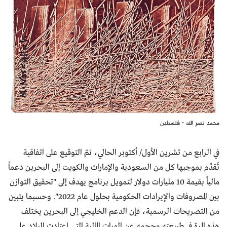
محمد نصر الله - فلسطين
في الرابع من تشرين الأول/ أكتوبر الحالي، تمّ التوقيع على اتفاقية
تُقدِّم بموجبها كل من السعودية والإمارات والكويت إلى البحرين دعماً
مالياً بقيمة 10 مليارات دولار لتمويل برنامج يهدف إلى "تحقيق التوازن
بين المصروفات والإيرادات الحكومية بحلول عام 2022". وحسبما يتبين
من التصريحات الرسمية، فإن الدعم الخليجي إلى البحرين يختلف
هذه المرة في طبيعته وحجمه عن الهبات المالية التي اعتادت البلاد على