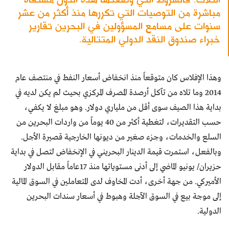
مباشرة من التوصيات التي تكررها منذ أكثر من عشر
سنوات على مسامع المسؤولين في البحرين تقارير
خبراء صندوق النقد الدولي المتتالية.
وهذا الإفلاس كان متوقعاً منذ انخفاض أسعار النفط في منتصف عام
2014 وما تلاه من تآكل أرصدة المصرف المركزي بحيث لم يكن لديه في
بداية هذا الصيف سوى أقل من ملياري دولار. وهو مبلغ لا يكفي،
حسب التقديرات، لتغطية أكثر من 40 يوماً من واردات البحرين من
السلع والخدمات، وجزء صغير من ديونها الخارجية قصيرة الأجل.
وبالفعل، استمرت قيمة الدينار البحريني في الإنخفاض لتصل في بداية
حزيران/ يونيو الماضي إلى أدنى مستوياتها منذ 17عاماً مقابل الدولار
الأميركي. من جهة أخرى، أدت المخاوف لدى المتعاملين في السوق المالية
إلى موجة بيع في السوق الآجلة وهبوط في أسعار سندات البحرين
الدولية.