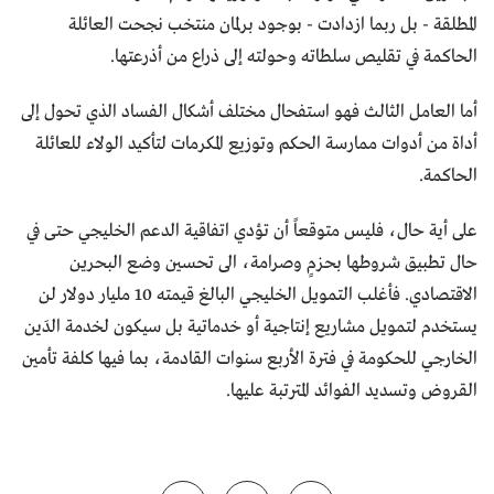
المطلقة - بل ربما ازدادت - بوجود برلمان منتخب نجحت العائلة
الحاكمة في تقليص سلطاته وحولته إلى ذراع من أذرعتها.
أما العامل الثالث فهو استفحال مختلف أشكال الفساد الذي تحول إلى
أداة من أدوات ممارسة الحكم وتوزيع المكرمات لتأكيد الولاء للعائلة
الحاكمة.
على أية حال، فليس متوقعاً أن تؤدي اتفاقية الدعم الخليجي حتى في
حال تطبيق شروطها بحزمٍ وصرامة، الى تحسين وضع البحرين
الاقتصادي. فأغلب التمويل الخليجي البالغ قيمته 10 مليار دولار لن
يستخدم لتمويل مشاريع إنتاجية أو خدماتية بل سيكون لخدمة الدَين
الخارجي للحكومة في فترة الأربع سنوات القادمة، بما فيها كلفة تأمين
القروض وتسديد الفوائد المترتبة عليها.