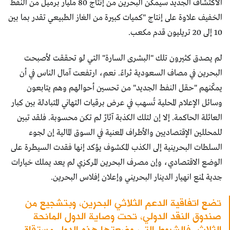
الاكتشاف الجديد سيمكِّن البحرين من إنتاج 80 مليار برميل من النفط
الخفيف علاوة على إنتاج "كميات كبيرة من الغاز الطبيعي تقدر بما بين
10 إلى 20 تريليون قدم مكعب.
لم يصدق كثيرون تلك "البشرى السارة" التي لو تحققت لأصبحت
البحرين في مصاف السعودية ثراءً. نعم، ارتفعت آمال الناس في أن
يمكّنهم "حقل النفط الجديد" من تحسين أحوالهم وهم يتابعون
وسائل الإعلام المحلية تُسهب في عرض برقيات التهاني المتبادلة بين كبار
العائلة الحاكمة. إلا إن لتلك الكذبة آثارٌ لم تكن محسوبة. فلقد تبين
للمحللين الإقتصاديين والأطراف المعنية في السوق المالية إن لجوء
السلطات البحرينية إلى الكذب المكشوف يؤكد إنها فقدت السيطرة على
الوضع الاقتصادي، وإن مصرف البحرين المركزي لم يعد يملك خيارات
جدية لمنع انهيار الدينار البحريني وإعلان إفلاس البحرين.
تضع اتفاقية الدعم الثلاثي البحرين، وبتشجيع من
صندوق النقد الدولي، تحت وصاية الدول المانحة
الثلاث. فالشروط التي وضعتها هذه الدول مستقاة