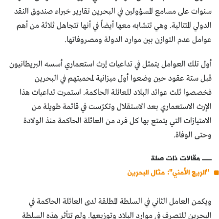
سنوات على مسامع المسؤولين في البحرين تقارير خبراء صندوق النقد
الدولي المتتالية. وهي تتشابه معها أيضاً في أنها تتجاهل ثلاثة من أهم
عوامل عدم التوازن بين موارد الدولة ومصروفاتها.
أول تلك العوامل يتمثل في تداعيات إرث استعماري أسسه البريطانيون
قبل ستة عقود حين وضعوا أول ميزانية لمحميتهم في البحرين
فخصصوا ثلث عوائد البلاد للعائلة الحاكمة. استمرت تداعيات هذا
الإرث الاستعماري بعد الاستقلال وتكرّست في قائمة طويلة من
الامتيازات التي يتمتع بها كل فرد من العائلة الحاكمة منذ الولادة
وحتى الوفاة.
مقالات ذات صلة
"الريع الأمني": مثال البحرين
ويكمن العامل الثاني في السلطة المطلقة لدى العائلة الحاكمة في
البحرين للتصرف في موارد البلاد وتوزيعها. ولم تتأثر هذه السلطة