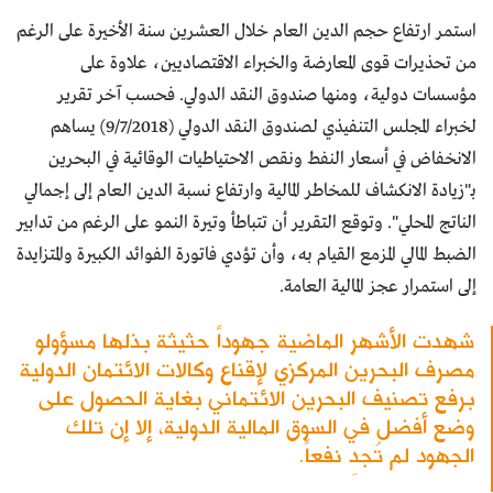
استمر ارتفاع حجم الدين العام خلال العشرين سنة الأخيرة على الرغم
من تحذيرات قوى المعارضة والخبراء الاقتصاديين، علاوة على
مؤسسات دولية، ومنها صندوق النقد الدولي. فحسب آخر تقرير
لخبراء المجلس التنفيذي لصندوق النقد الدولي (9/7/2018) يساهم
الانخفاض في أسعار النفط ونقص الاحتياطيات الوقائية في البحرين
بـ"زيادة الانكشاف للمخاطر المالية وارتفاع نسبة الدين العام إلى إجمالي
الناتج المحلي". وتوقع التقرير أن تتباطأ وتيرة النمو على الرغم من تدابير
الضبط المالي المزمع القيام به، وأن تؤدي فاتورة الفوائد الكبيرة والمتزايدة
إلى استمرار عجز المالية العامة.
شهدت الأشهر الماضية جهوداً حثيثة بذلها مسؤولو
مصرف البحرين المركزي لإقناع وكالات الائتمان الدولية
برفع تصنيف البحرين الائتماني بغاية الحصول على
وضع أفضل في السوق المالية الدولية، إلا إن تلك
الجهود لم تُجدِ نفعاً.