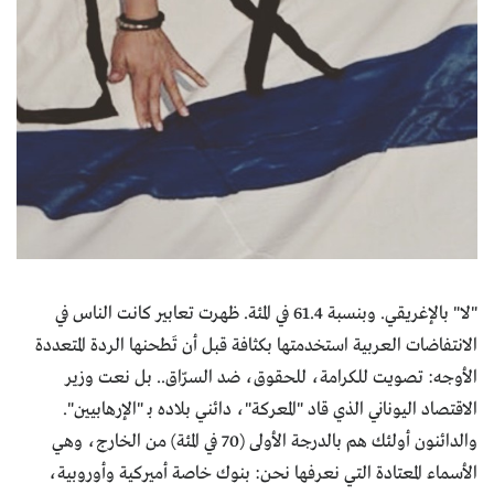
"لا" بالإغريقي. وبنسبة 61.4 في المئة. ظهرت تعابير كانت الناس في
الانتفاضات العربية استخدمتها بكثافة قبل أن تَطحنها الردة المتعددة
الأوجه: تصويت للكرامة، للحقوق، ضد السرّاق.. بل نعت وزير
الاقتصاد اليوناني الذي قاد "المعركة"، دائني بلاده بـ "الإرهابيين".
والدائنون أولئك هم بالدرجة الأولى (70 في المئة) من الخارج، وهي
الأسماء المعتادة التي نعرفها نحن: بنوك خاصة أميركية وأوروبية،