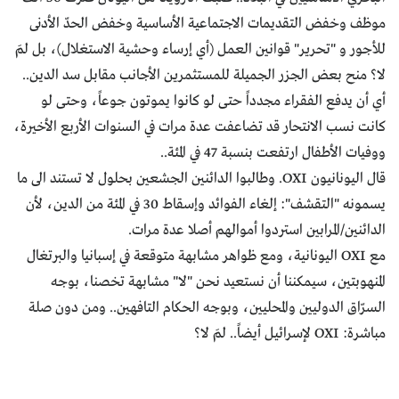
موظف وخفض التقديمات الاجتماعية الأساسية وخفض الحدّ الأدنى
للأجور و "تحرير" قوانين العمل (أي إرساء وحشية الاستغلال)، بل لمَ
لا؟ منح بعض الجزر الجميلة للمستثمرين الأجانب مقابل سد الدين..
أي أن يدفع الفقراء مجدداً حتى لو كانوا يموتون جوعاً، وحتى لو
كانت نسب الانتحار قد تضاعفت عدة مرات في السنوات الأربع الأخيرة،
ووفيات الأطفال ارتفعت بنسبة 47 في المئة..
قال اليونانيون OXI. وطالبوا الدائنين الجشعين بحلول لا تستند الى ما
يسمونه "التقشف": إلغاء الفوائد وإسقاط 30 في المئة من الدين، لأن
الدائنين/المرابين استردوا أموالهم أصلا عدة مرات.
مع OXI اليونانية، ومع ظواهر مشابهة متوقعة في إسبانيا والبرتغال
المنهوبتين، سيمكننا أن نستعيد نحن "لا" مشابهة تخصنا، بوجه
السرّاق الدوليين والمحليين، وبوجه الحكام التافهين.. ومن دون صلة
مباشرة: OXI لإسرائيل أيضاً.. لمَ لا؟