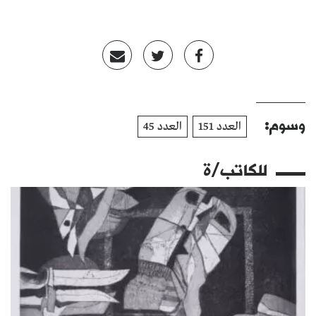
وسوم:
العدد 151
العدد 45
للكاتب/ة