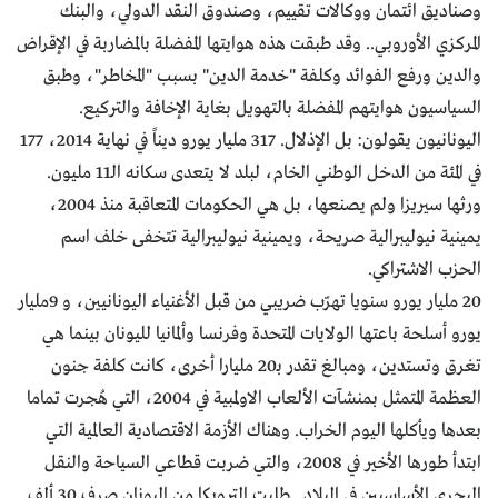
وصناديق ائتمان ووكالات تقييم، وصندوق النقد الدولي، والبنك
المركزي الأوروبي.. وقد طبقت هذه هوايتها المفضلة بالمضاربة في الإقراض
والدين ورفع الفوائد وكلفة "خدمة الدين" بسبب "المخاطر"، وطبق
السياسيون هوايتهم المفضلة بالتهويل بغاية الإخافة والتركيع.
اليونانيون يقولون: بل الإذلال. 317 مليار يورو ديناً في نهاية 2014، 177
في المئة من الدخل الوطني الخام، لبلد لا يتعدى سكانه الـ11 مليون.
ورثها سيريزا ولم يصنعها، بل هي الحكومات المتعاقبة منذ 2004،
يمينية نيوليبرالية صريحة، ويمينية نيوليبرالية تتخفى خلف اسم
الحزب الاشتراكي.
20 مليار يورو سنويا تهرّب ضريبي من قبل الأغنياء اليونانيين، و 9مليار
يورو أسلحة باعتها الولايات المتحدة وفرنسا وألمانيا لليونان بينما هي
تغرق وتستدين، ومبالغ تقدر بـ20 مليارا أخرى، كانت كلفة جنون
العظمة المتمثل بمنشآت الألعاب الاولمبية في 2004، التي هُجرت تماما
بعدها ويأكلها اليوم الخراب. وهناك الأزمة الاقتصادية العالمية التي
ابتدأ طورها الأخير في 2008، والتي ضربت قطاعي السياحة والنقل
البحري الأساسيين في البلاد.. طلبت الترويكا من اليونان صرف 30 ألف