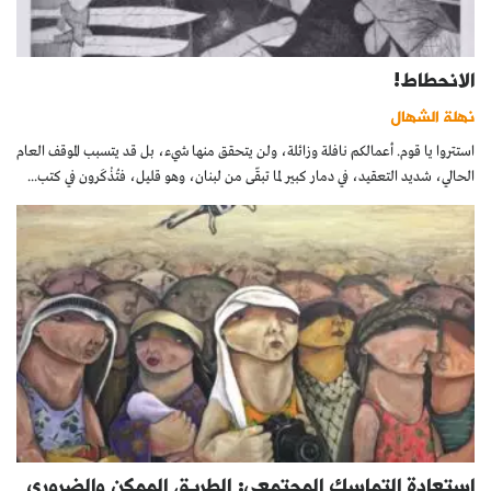
الانحطاط!
نهلة الشهال
استتروا يا قوم. أعمالكم نافلة وزائلة، ولن يتحقق منها شيء، بل قد يتسبب الموقف العام
الحالي، شديد التعقيد، في دمار كبير لما تبقّى من لبنان، وهو قليل، فتُذْكَرون في كتب...
استعادة التماسك المجتمعي: الطريق الممكن والضروري