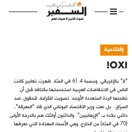
إفتتاحية
OXI!
الرئيسية
مواضيع
"لا" بالإغريقي. وبنسبة 61.4 في المئة. ظهرت تعابير كانت
إفتتاحية
الناس في الانتفاضات العربية استخدمتها بكثافة قبل أن
تَطحنها الردة المتعددة الأوجه: تصويت للكرامة، للحقوق، ضد
فكرة
السرّاق.. بل نعت وزير الاقتصاد اليوناني الذي قاد "المعركة"،
دفاتر
دائني بلاده بـ "الإرهابيين". والدائنون أولئك هم بالدرجة الأولى
(70 في المئة) من الخارج، وهي الأسماء المعتادة التي نعرفها
بالصورة
نحن: بنوك خاصة