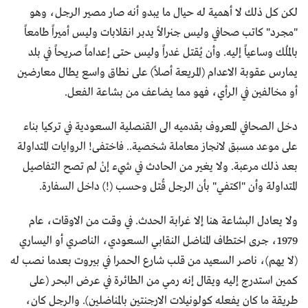
لكن كل ذلك لا أهمية له حيال ما يبدو أنه صار مصير الرجل، وهو
"مجرد" كاتب صحافي وليس جنرالاً يدبر انقلابات وليس أميراً طامعاً
بالمُلك وساعياً إليه. وأن يُقتل غدراً وليس حتى إعداماً صريحاً في بلد
يمارس عقوبة الاعدام (المريعة أصلاً) على نطاق واسع يطال معارضين
أو مخالفين في الرأي، فهو مما يضاعف من بشاعة الفعل.
دخل الصحافي المعروف بقدميه الى القنصلية السعودية في تركيا بناء
على موعد مسبق لانجاز معاملة شخصية.. فاختفى! الروايات المتداولة
بعد ذلك مرعبة. ولا يغير من الحادث في شيء إنْ لم تصح التفاصيل
المتداولة وأن "اكتفي" بأن الرجل قُتل وحسب (!) داخل السفارة.
ولا يعادل البشاعة هنا إلا غرابة الحدث. في وقت من الاوقات، عام
1979، جرى اختطاف المناضل النقابي السعودي، الناصري أو اليساري
(لا يهم)، ناصر السعيد من قلب شارع الحمرا في بيروت بعدما نصب له
كمين استدرج إليه ويقال إنه رمي من الطائرة في عرض البحر (على
طريقة ما كان يفعله كولونيلات الارجنتين بالمناضلين). والرجل كان،