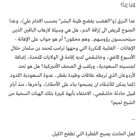
لماذا إذاً؟
عدا النزق (و"الغضب يفضح طينة البشر" بحسب الامام علي)، وعدا
الجنوح المريض الى إراقة الدم، هل هي وسيلة لارهاب الباقين الذين
سيتحسسون رؤوسهم.. وهم محقون؟ أم هو جواب على الإهانة –
الإهانات – العلنية المتكررة التي وجهها ترامب لمحمد بن سلمان خلال
الأسبوع الماضي، وخاشقجي لديه إقامة في الولايات المتحدة، إضافة
لجنسيته السعودية، ويكتب في الصحف الأميركية؟ هل هو تحد
لأردوغان الذي تربطه علاقات وطيدة بقطر، عدوة السعودية اللدود
(كما يمكن للأشقاء ان يصبحوا بناء على الأحقاد)، وآخرها، منذ أيام
قبيل حادثة خاشقجي، الاحتفاء بأبهة كبيرة بتلك الهبات السخية من
الشيخ تميم؟
...
لعل الحادث يصبح القطرة التي تطفح الكيل.