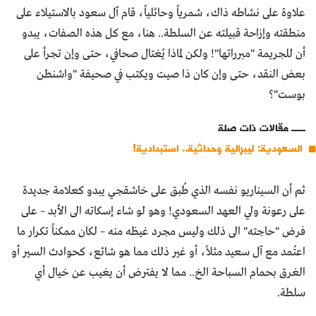
علاوة على نشاطه ذاك، شمرياً وحائلياً، قام آل سعود بالاستيلاء على
منطقته وإزاحة قبيلته عن السلطة.. هنا، مع كل هذه الصفات، يبدو
أن للجريمة "مبرراتها"! ولكن لماذا يُغتال صحافي، حتى وإن تجرأ على
بعض النقد، حتى وإن كان ذا صيت ويكتب في صحيفة "واشنطن
بوست"؟
مقالات ذات صلة
السعودية: ليبرالية وحداثية.. استبدادية!
ثم أن السيناريو نفسه الذي طُبق على خاشقجي يبدو كعلامة جديدة
على رعونة ولي العهد السعودي! وهو لو شاء إسكاته الى الأبد – على
فرض "حاجته" الى ذلك وليس مجرد غيظه منه – لكان ممكناً تكرار ما
اعتُمد مع آل سعيد مثلاً، أو غير ذلك مما هو شائع، كحوادث السير أو
الغرق بحمام السباحة الخ.. مما لا يفترض أن يغيب عن خيال أي
سلطة.