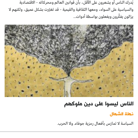
يُدرك الناس أو يشعرون على الأقل، بأن قوانين العالم ومحركاته – الاقتصادية
والسياسية على السواء، ومعها الثقافية والقيمية – قد تغيّرت بشكل عميق، ولكنهم لا
يزالون يفكِّرون ويفعلون بواسطة أدوات...
الناس ليسوا على دين ملوكهم
نهلة الشهال
السياسة لا تمارَس بأفعال رمزية جوفاء. ولا الحرب.