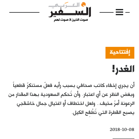
إفتتاحية
الغدر!
الرئيسية
مواضيع
أن يجري إخفاء كاتب صحافي بسبب رأيه فعلٌ مستنكرٌ قطعياً
إفتتاحية
وبغض النظر عن أي اعتبار. وأن تُحكم السعودية بهذا المقدار من
الرعونة أمرٌ مخيف.. ولعل اختطاف أو اغتيال جمال خاشقجي
فكرة
يصبح القطرة التي تُطْفِح الكيل.
دفاتر
2018-10-08
بالصورة