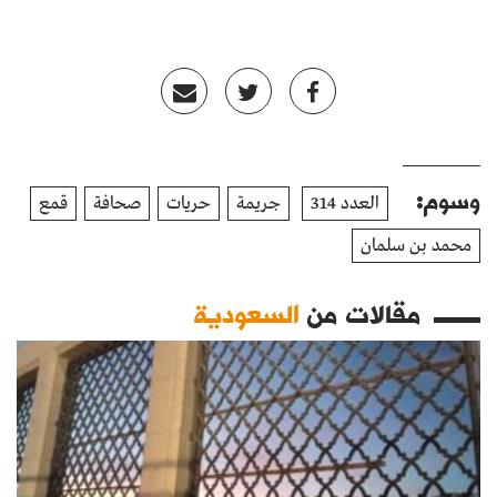
وسوم:
العدد 314
جريمة
حريات
صحافة
قمع
محمد بن سلمان
مقالات من
السعودية