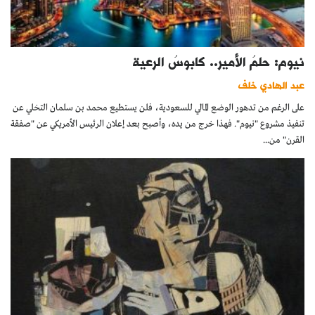
نيوم: حلمُ الأمير.. كابوسُ الرعية
عبد الهادي خلف
على الرغم من تدهور الوضع المالي للسعودية، فلن يستطيع محمد بن سلمان التخلي عن
تنفيذ مشروع "نيوم". فهذا خرج من يده، وأصبح بعد إعلان الرئيس الأمريكي عن "صفقة
القرن" من...