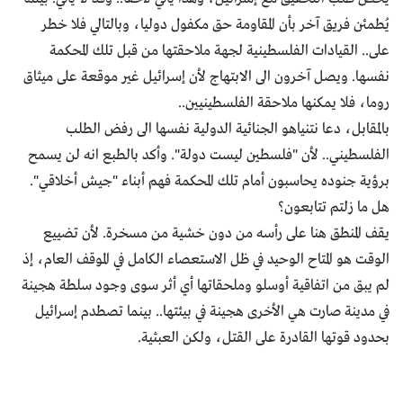
يُطمئن فريق آخر بأن المقاومة حق مكفول دوليا، وبالتالي فلا خطر
على.. القيادات الفلسطينية لجهة ملاحقتها من قبل تلك المحكمة
نفسها. ويصل آخرون الى الابتهاج لأن إسرائيل غير موقعة على ميثاق
روما، فلا يمكنها ملاحقة الفلسطينيين..
بالمقابل، دعا نتنياهو الجنائية الدولية نفسها الى رفض الطلب
الفلسطيني.. لأن "فلسطين ليست دولة". وأكد بالطبع انه لن يسمح
برؤية جنوده يحاسبون أمام تلك المحكمة فهم أبناء "جيش أخلاقي".
هل ما زلتم تتابعون؟
يقف المنطق هنا على رأسه من دون خشية من مسخرة. لأن تضييع
الوقت هو المتاح الوحيد في ظل الاستعصاء الكامل في الموقف العام، إذ
لم يبق من اتفاقية أوسلو وملحقاتها أي أثر سوى وجود سلطة هجينة
في مدينة صارت هي الأخرى هجينة في بيئتها.. بينما تصطدم إسرائيل
بحدود قوتها القادرة على القتل، ولكن العبثية.