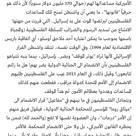
الأميركية مساعداتها لهم (حوالي 370 مليون دولار سنوياً) لأن ذلك هو
حرفياً "قانونها"، ما يعني أن واشنطن تمنح تلك المساعدات
للفلسطينيين ليرتضوا الموت على يد إسرائيل.. التي قررت من جهتها
الامتناع عن تسديد الرسوم والضرائب للسلطة الفلسطينية (والمجباة
باسمها بموجب ما يمكن اعتباره أحد ملاحق أوسلو، أي اتفاقية باريس
الاقتصادية لعام 1994). وفي الوقت نفسه، تنتقد واشنطن القرار
الإسرائيلي لأنها تراه "يوتر الموقف" ويضر.. بإسرائيل، بينما ينبه نتنياهو
الفلسطينيين بأن الانضمام الى الجنائية الدولية يضر بهم! هل ما زلتم
تتابعون؟ وقبل ذلك، في العام 2013 عِيب على الفلسطينيين طلبهم
الانضمام إلى الأمم المتحدة كدولة مراقِب، فقطعت عنهم كذلك
المساعدات وهددوا بعظائم الأمور. ثم هدأ الموقف.
ويتجادل الفلسطينيون في ما بينهم في "مفاعيل" قرار الانضمام الى
"ميثاق روما" المؤسس للمحكمة الجنائية الدولية، فيقول فريق منهم
إن الأمر "درجات"، وان العضوية نفسها لا تقع (والحمد لله) ضمن ما
يحظره القانون الأميركي، بل ولا حتى الانضمام للمحكمة. فالأمر
يخص طلب التحقيق مع إسرائيل، وهذا يأتي لاحقا.. وقد لا يأتي. بينما