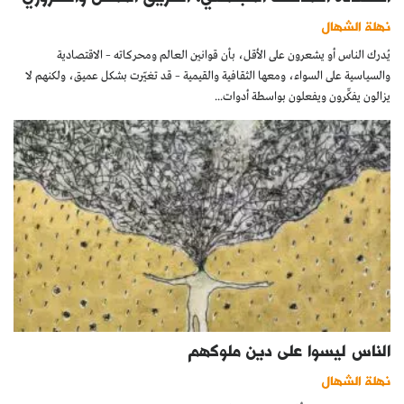
نهلة الشهال
يُدرك الناس أو يشعرون على الأقل، بأن قوانين العالم ومحركاته – الاقتصادية
والسياسية على السواء، ومعها الثقافية والقيمية – قد تغيّرت بشكل عميق، ولكنهم لا
يزالون يفكِّرون ويفعلون بواسطة أدوات...
الناس ليسوا على دين ملوكهم
نهلة الشهال