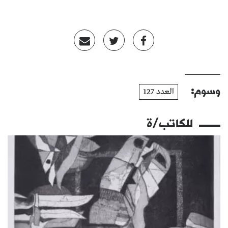
وسوم:
العدد 127
للكاتب/ة