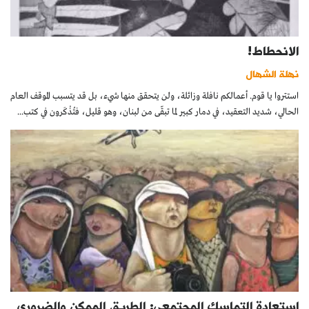
الانحطاط!
نهلة الشهال
استتروا يا قوم. أعمالكم نافلة وزائلة، ولن يتحقق منها شيء، بل قد يتسبب الموقف العام
الحالي، شديد التعقيد، في دمار كبير لما تبقّى من لبنان، وهو قليل، فتُذْكَرون في كتب...
استعادة التماسك المجتمعي: الطريق الممكن والضروري