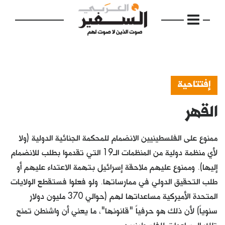
إفتتاحية
القهر
الرئيسية
مواضيع
ممنوع على الفلسطينيين الانضمام للمحكمة الجنائية الدولية (ولا
إفتتاحية
لأي منظمة دولية من المنظمات الـ19 التي تقدموا بطلب للانضمام
إليها). وممنوع عليهم ملاحقة إسرائيل بتهمة الاعتداء عليهم أو
فكرة
طلب التحقيق الدولي في ممارساتها. ولو فعلوا فستقطع الولايات
دفاتر
المتحدة الأميركية مساعداتها لهم (حوالي 370 مليون دولار
سنوياً) لأن ذلك هو حرفياً "قانونها"، ما يعني أن واشنطن تمنح
بالصورة
تلك المساعدات للفلسطينيين