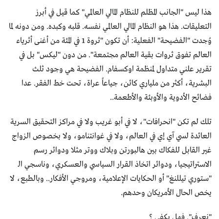
هذا ليس "الجانب المظلم للنظام المالي العالمي" كما قيل في أبرز
التعليقات. هذا هو النظام المالي العالمي نفسه. قلبه وكبده. ومن دونه لما
وُجدت "الفضيحة" الفعلية: أن تكون "ثروة 1 في المئة من أغنى أثرياء
العالم تفوق ثروات بقية العالم مجتمعة". من دون "ليكس" بل في
تقرير علني متداول لمنظمة اوكسفام. الفضيحة هي وجود ثلث
البشرية، أكثر من ملياري كائن، جياعاً عراة، تحت خط الفقر. عدا
فضائح الأدوية والأوبئة والأطعمة..
تلك لم تكن "انحرافات"، لا في أبو غريب ولا في مراكز التحقيق السرية
العائدة لسي آي إي في العالم، ولا في غوانتنامو، ولا بخصوص الزواج
غير القابل للفكاك بين هالبورتن وبلاك ووتر مثلا ودوائر رسم
الاستراتيجيا، ودوائر اتخاذ القرار السياسي والعسكري، وناسجي الـ
"ستوري تيللنغ" أو الحكايات الإعلامية، ومروجي الأفكار.. وبالطبع، لا
يخص الحال الأمريكان وحدهم.
"نعرف". فهل يكفي ؟