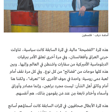
أسامة دياب - فلسطين
هذه المرة "الفضيحة" مالية. في المرة السابقة كانت سياسية، تناولت
حربي العراق وأفغانستان، وفي مرة أخرى تعلق الأمر ببرقيات
الدبلوماسية الأميركية من سفارات واشنطن في العالم وإليها.. وبين
هذه كلها موجات من "فضائح" من كل نوع.. وفي كل مرة نقف أمام
لعبة دمى روسية: واحدة في جوف الأخرى. كنا "نعرف"، ولكننا هنا
أمام وثائق أهل الشأن: ليست مجرد براهين، وإنما مصادر وأوراق
وأسماء وأختام نابعة مِن عند مَن يقومون بذلك، هم أنفسهم.
هذه المرة الأبطال صحافيون. في المرات السابقة كانت أسماؤهم أسانج