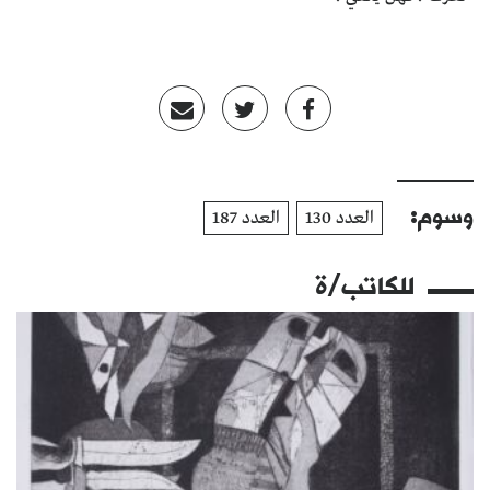
وسوم:
العدد 130
العدد 187
للكاتب/ة