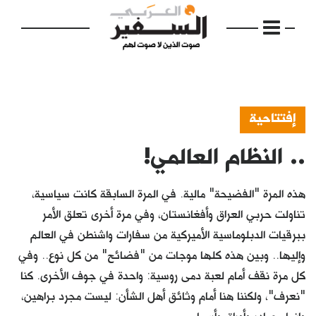
إفتتاحية
.. النظام العالمي!
الرئيسية
مواضيع
هذه المرة "الفضيحة" مالية. في المرة السابقة كانت سياسية،
إفتتاحية
تناولت حربي العراق وأفغانستان، وفي مرة أخرى تعلق الأمر
ببرقيات الدبلوماسية الأميركية من سفارات واشنطن في العالم
فكرة
وإليها.. وبين هذه كلها موجات من "فضائح" من كل نوع.. وفي
دفاتر
كل مرة نقف أمام لعبة دمى روسية: واحدة في جوف الأخرى. كنا
"نعرف"، ولكننا هنا أمام وثائق أهل الشأن: ليست مجرد براهين،
بالصورة
وإنما مصادر وأوراق وأسماء