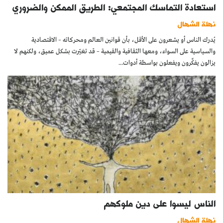
استعادة التماسك المجتمعي: الطريق الممكن والضروري
نهلة الشهال
يُدرك الناس أو يشعرون على الأقل، بأن قوانين العالم ومحركاته – الاقتصادية
والسياسية على السواء، ومعها الثقافية والقيمية – قد تغيّرت بشكل عميق، ولكنهم لا
يزالون يفكِّرون ويفعلون بواسطة أدوات...
الناس ليسوا على دين ملوكهم
نهلة الشهال