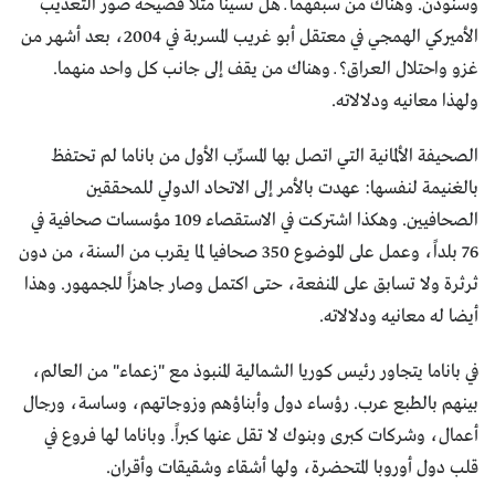
وسنودن. وهناك من سبقهما ــ هل نسينا مثلاً فضيحة صور التعذيب
الأميركي الهمجي في معتقل أبو غريب المسربة في 2004، بعد أشهر من
غزو واحتلال العراق؟ ــ وهناك من يقف إلى جانب كل واحد منهما.
ولهذا معانيه ودلالاته.
الصحيفة الألمانية التي اتصل بها المسرِّب الأول من باناما لم تحتفظ
بالغنيمة لنفسها: عهدت بالأمر إلى الاتحاد الدولي للمحققين
الصحافيين. وهكذا اشتركت في الاستقصاء 109 مؤسسات صحافية في
76 بلداً، وعمل على الموضوع 350 صحافيا لما يقرب من السنة، من دون
ثرثرة ولا تسابق على المنفعة، حتى اكتمل وصار جاهزاً للجمهور. وهذا
أيضا له معانيه ودلالاته.
في باناما يتجاور رئيس كوريا الشمالية المنبوذ مع "زعماء" من العالم،
بينهم بالطبع عرب. رؤساء دول وأبناؤهم وزوجاتهم، وساسة، ورجال
أعمال، وشركات كبرى وبنوك لا تقل عنها كبراً. وباناما لها فروع في
قلب دول أوروبا المتحضرة، ولها أشقاء وشقيقات وأقران.