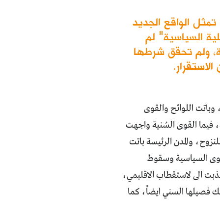
الانتخابات النيابية الاخيرة (ايار/ مايو 2018) تمثل الواقع الجديد
لية السياسية" لم
ة، ولم تحقق شرطها
لاستقرار.
 وباتت اللوائح والقوى
 فيما القوى السُنية واجهت
سم الاصلي لناخبيها بات موزعاً على نحو 91 مخيماً للنزوح، والمدن الرئيسة باتت
قوى السياسية وسقوط
جذبت الى لاستقطاب الاقليمي،
لك فصيلها السني ايضاً، كما