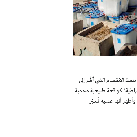
 بنمط الانقسام الذي أشّر إلى
 لم تفلح بترسيخ "الديمقراطية" كواقعة طبيعية محمية
كم، على الرغم من انقضاء 15 عاماً مذاك، وأظهر أنها عملية تُسيّر