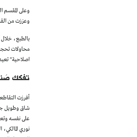
وعلى المقسم ال
وعززت من القنا
بالطبع، خلال 
محاولات تحجيم 
اصلاحية" تعيد ا
تفكك صُناع
أفرزت التقاطعا
على نفسه وتعص
نوري المالكي، 