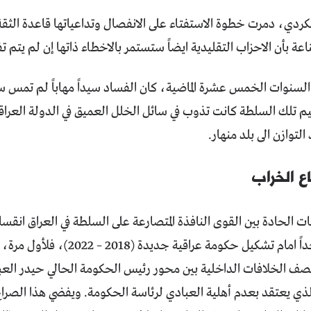
كردي، دمرت خطوة الاستفتاء على الانفصال وتداعياتها قاعدة الثقة
عة بأن الاحزاب التقليدية ايضاً ستستمر بالاخطاء ذاتها إن لم يتم تف
السنوات الخمس عشرة الماضية، كان الفساد سيداً مهاباً لم تمس 
تلك السلطة كانت تذوب في سائل الخلل العميق في الدولة العراقية ب
لتوازن الى بلد منهار.
 الخراب
ت الحادة بين القوى النافذة المتصارعة على السلطة في العراق انقساما
شاق وطويل جداً امام تشكيل حكومة ع
ف الخلافات الداخلية بين محور رئيس الحكومة الحالي حيدر العب
الذي يعتقد بعدم أهلية العبادي لرئاسة الحكومة. ويفضي هذا الصرا