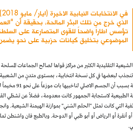
في 
الذي خرج من تلك البئر المالحة، بحقيقة أن "العم
تؤسس اطاراً واضحاً للقوى المتصارعة على السلط
الموضوعي بتخليق كيانات حزبية على نحو يضمن ا
يعية التقليدية الكثير من مراكز قواها لصالح الجماعات المسلحة،
ي تنجذب لبعضها في كل نسخة انتخابية، بمستوى متدنٍ من الشعبية،
معضلة موجعة بسبب أن الج
ة الطبيعية لاستجابة الجمهور كانت معدومة، فضلاً عن تشظي ال
فية التي كانت تمثل "الحلم السُني" بموازنة الهيمنة الشيعية. وان
ن أو أنقرة أو الرياض أو أبو ظبي أو الدوحة. وبالطبع فان واشنطن تم
.