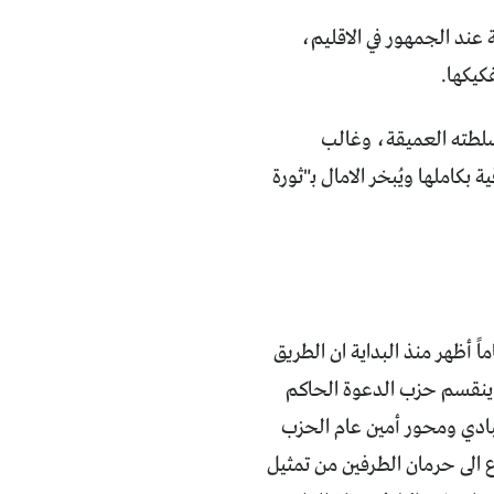
 عند الجمهور في الاقليم،
كيكها.
سلطته العميقة، وغالب
كاملها ويُبخر الامال بـ"ثورة
ً أظهر منذ البداية ان الطريق
راقية جديدة (2018 – 2022)، فلأول مرة، ينقسم حزب الدعوة الحاكم
ادي ومحور أمين عام الحزب
ع الى حرمان الطرفين من تمثيل