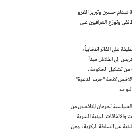
ة صدام حسين وتبرير الغزو
ائفي وتوزع العراقيين على
ب بحراب نظيفة على الفائز انتخابياً،
ريس الى انفلاش مبدأ
 – من تشكيل الحكومة،
 وبالاخص لائحة "حزب الدعوة"
لنواب.
بها السلطة (2006 – 2014) مورست الحيل السياسية لحرمان المنافسين من
 والاتفاقات البينية السرية
ُنية عن السلطة المركزية، ومن