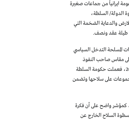
عومة ايرانياً من جماعات صغيرة
وة الدولة/ السلطة،
ارض والدعاية الضخمة التي
د طيلة عقد ونصف.
ات المسلحة التدخل السياسي
ة على مقاس صاحب النفوذ
الاقوى، ابتدعت تفسيراً كارثياً آخر، مشابهاً لتفسير المحكمة الاتحادية في العام 2010، فعملت حكومة السلطة
المجموعات على سلاحها وتضمن
، كمؤشر واضح على أن فكرة
ا سطوة السلاح الخارج عن