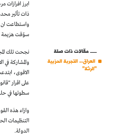
ابرز افرازات م
ذات تأثير محدو
واستطاعت ان ت
سوّقت هزيمة "
مقالات ذات صلة
نجحت تلك المجم
العراق.. التجربة الحزبية
والمشاركة في ا
"الرثة"
على اقرار "قان
سطوتها في حلب
وازاء هذه الق
التنظيمات الحز
الدولة.