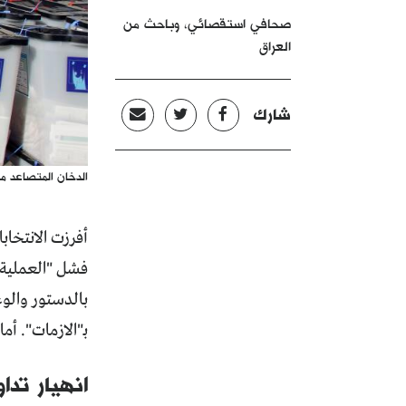
صحافي استقصائي، وباحث من
العراق
شارك
الدخان المتصاعد من
أفرزت الانتخابا
بـ"الازمات". أ
انهيار تدا