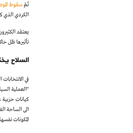
ثَمّ
سقوط الموصل واحتلال 40 
الكردي الذي كا
تأثيرها ظل حاكماً لـ
السلاح يخ
"العملية السي
كيانات حزبية ع
الى الساحة الف
المكونات نفسها