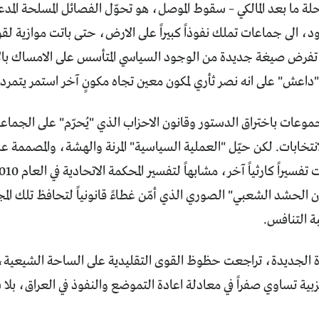
رحلة ما بعد المالكي – سقوط الموصل، هو تحوّل الفصائل المسلحة المد
د، الى جماعات تملك نفوذاً كبيراً على الارض، حتى باتت موازية لق
فرض صيغة جديدة من الوجود السياسي المتأسس على الامساك بال
داعش" على انه نصر ثأري لمكون معين تجاه مكونٍ آخر استمر يتمر
وعات باختراق الدستور وقانون الاحزاب الذي "يُحرّم" على الجماع
لانتخابات. لكن حيّل "العملية السياسية" المرنة والهشة، والمصمم
ون الحشد الشعبي" الصوري الذي أمّن غطاءً قانونياً لتحافظ تلك 
ة التنافس.
وة الجديدة، تراجعت حظوظ القوى التقليدية على الساحة الشيعية
بية تساوي صفراً في معادلة اعادة التموضع والنفوذ في العراق، بل