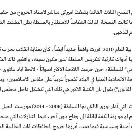
 النسخ الثلاث الفائتة بضغط اميركي مباشر لاسناد الخروج من حقب
كانت النسخة الثالثة انعكاساً للاستئثار بالسلطة بظل التشتت الط
 المذهبي.
الانتخابات النيابية لعام 2010 افرزت واقعاً جديداً ايضاً، كان بمثابة انقلا
 أدوات كارثية لتكريس السلطة لدى مكون بعينه، وافضى ذاك التك
ي" للسلطة، حين حرمت اللائحة الاكثر اصواتاً - لائحة اياد علاوي
ة الاتحادية العليا في البلاد تفسيراً غريباً على مقاس الاسلاميين،
القانون") يقول بأن الكتلة الاكبر هي تلك التي تتشكل داخل مجلس ا
وخلال السنوات التي أدار نوري المالكي 
و موازنة الكفة المائلة الى جناح دون آخر، فيما التنازلات التي منحت
منية وسياسية فيما بعد، أبرزها خروج المحافظات ذات الغالبية الس