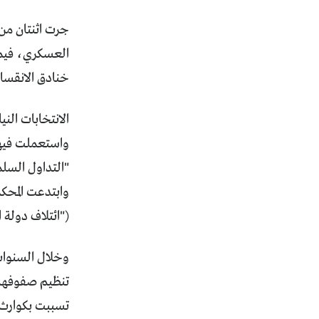
جرت اثنتان من
العسكري، فيما 
خنادق الانقسام
واستعملت فيها
"التداول السلم
وابتدعت المحكم
("ائتلاف دولة 
تنظيم صفوفهم ا
تسببت بكوارث أ