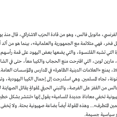
الفرنسي، مانويل فالس، وهو من قادة الحزب الاشتراكي، قال منذ يو
بكل فخر، فهي متلائمة مع الجمهورية والعلمانية»، بينما هو من ألد
 التي تشبه القلنسوة، والتي يضعها بعض اليهود على قمة رأسهم. ك
، مارين لوبن، التي اقترحت منع الحجاب والكيبا معاً، حتى في الشارع
فرنسا عام 2004، يمنع «العلامات الدينية الظاهرة» في المدارس والمؤسسات 
نة، تجاه المسلمين. وهي استُدرجت إلى إجمال الكيبا اليهودية، وترا
لس من القفز على الفرصة، والتبني الحرفي لمقولةٍ يقاتل الصهاينة 
ونية تخفي معاداة جديدة للسامية» يقول إنها «تنتشر بشكل خطير 
يمين المتطرف»... وهذه المقولة أيضاً بضاعة صهيونية بحتة. ولا يُخفى
ئج سياسية جسيمة.