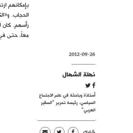
بإمكانهم ارتد
الحجاب. و«ال
رأسهم. كان ال
معاً، حتى في
2012-09-26
نهلة الشهال
أستاذة وباحثة في علم الاجتماع
السياسي، رئيسة تحرير "السفير
العربي"
شارك