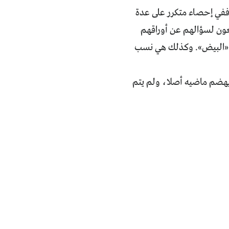
 ففي إحصاء متكرر على عدة
لعرب» يخضعون لسؤالهم عن أوراقهم
ن 7 إلى 11 مرة زيادة عن المارة من «البيض». وكذلك هي نسب
 يهضم ماضيه أصلا، ولم يتم