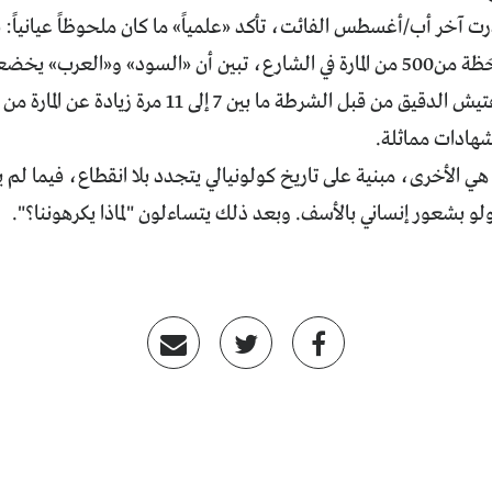
ت آخر أب/أغسطس الفائت، تأكد «علمياً» ما كان ملحوظاً عيانياً:
أيام لعيّنة ملاحَظة من500 من المارة في الشارع، تبين أن «السود» و«ا
الثبوتية، وللتفتيش الدقيق من قبل الشرطة ما بي
هادات مماثلة.
ي الأخرى، مبنية على تاريخ كولونيالي يتجدد بلا انقطاع، فيما لم
لو بشعور إنساني بالأسف. وبعد ذلك يتساءلون "لماذا يكرهوننا؟".