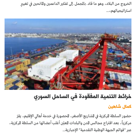
الخروج من البلاد، وهو ما قاد ــ بالمجمل ــ إلى تفكير الداعمين والمانحين في تغييرٍ
استراتيجياتهم،...
خرائط التنمية المفقودة في الساحل السوري
كمال شاهين
حضور السلطة المركزية في المشاريع الأصغر، المحصورة في خدمة أهالي الإقليم، يقرّ
مركزياً، بعد اقتراح مجالس المدن والبلدات المعيّن أغلب أعضائها من السلطة المركزية،
عبر "قوائم الجبهة الوطنية التقدمية" اﻹجبارية...