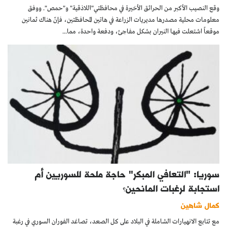
وقع النصيب الأكبر من الحرائق الأخيرة في محافظتي"اللاذقية" و"حمص". ووفق
معلومات محلية مصدرها مديريات الزراعة في هاتين المحافظتين، فإنّ هناك ثمانين
موقعاً اشتعلت فيها النيران بشكل مفاجئ، ودفعة واحدة، مما...
سوريا: "التعافي المبكر" حاجة ملحة للسوريين أم
استجابة لرغبات المانحين؟
كمال شاهين
مع تتابع الانهيارات الشاملة في البلاد على كل الصعد، تصاعَد الفوران السوري في رغبة