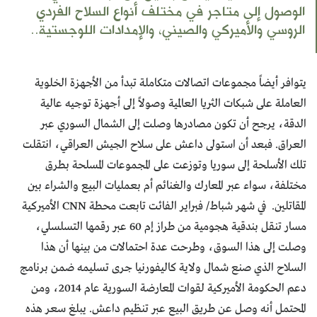
الوصول إلى متاجر في مختلف أنواع السلاح الفردي
الروسي والأميركي والصيني، والإمدادات اللوجستية..
يتوافر أيضاً مجموعات اتصالات متكاملة تبدأ من الأجهزة الخلوية
العاملة على شبكات الثريا العالمية وصولاً إلى أجهزة توجيه عالية
الدقة، يرجح أن تكون مصادرها وصلت إلى الشمال السوري عبر
العراق. فبعد أن استولى داعش على سلاح الجيش العراقي، انتقلت
تلك الأسلحة إلى سوريا وتوزعت على المجموعات المسلحة بطرق
مختلفة، سواء عبر المعارك والغنائم أم بعمليات البيع والشراء بين
المقاتلين. في شهر شباط/ فبراير الفائت تابعت محطة CNN الأميركية
مسار تنقل بندقية هجومية من طراز إم 60 عبر رقمها التسلسلي،
وصلت إلى هذا السوق، وطرحت عدة احتمالات من بينها أن هذا
السلاح الذي صنع شمال ولاية كاليفورنيا جرى تسليمه ضمن برنامج
دعم الحكومة الأميركية لقوات المعارضة السورية عام 2014، ومن
المحتمل أنه وصل عن طريق البيع عبر تنظيم داعش. يبلغ سعر هذه