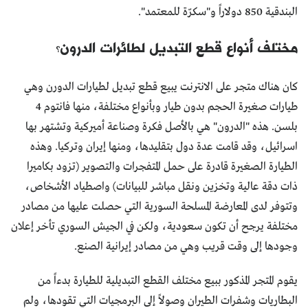
البندقية 850 دولاراً و"سكرّة للمعتمد".
مختلف أنواع قطع التبديل لطائرات الدرون؟
كان هناك متجر على الانترنت يبيع قطع تبديل لطيارات الدورن وهي
طيارات صغيرة الحجم بدون طيار وبأنواع مختلفة، منها فانتوم 4
بلسن. هذه "الدرون" هي بالأصل فكرة وصناعة أميركية وتشتهر بها
اسرائيل، وقد قامت عدة دول بتقليدها، ومنها إيران وتركيا. وهذه
الطيارة الصغيرة قادرة على حمل المتفجرات والتصوير (تزود بكاميرا
ذات دقة عالية وتخزين ونقل مباشر للبيانات) واصطياد الأشخاص،
وتتوفر لدى المعارضة المسلحة السورية التي حصلت عليها من مصادر
مختلفة يرجح أن تكون سعودية، ولكن في الجيش السوري تأخر إعلان
وجودها إلى وقت قريب وهي من مصادر إيرانية الصنع.
يقوم المتجر المذكور ببيع مختلف القطع التبديلية للطيارة بدءاً من
البطاريات وشفرات الطيران وصولاً إلى البرمجيات التي تقودها، ولم