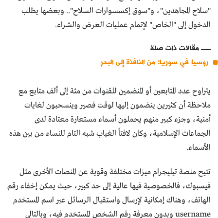
"سلاح المجاهدين"، و"سوق إكسسوارات السلاح".. وبعضها يطلب
الدخول إلى "الخاص" لإتمام عمليات العرض والشراء.
مقالات ذات صلة
روسيا في سوريا: من النافذة إلى البحر
يتراوح عدد المتابعين أو المنضمين للقنوات من مئة إلى ألف متابع مع
ملاحظة أن كثيرين ينضمون إليها لوقت قصير وينسحبون لغايات
أمنية، وجزء كبير منهم يحملون أسماء مستعارة معتادة لدى
الجماعات الإسلامية، وكان لافتاً الغياب شبه التام للنساء من بين هذه
الأسماء.
تتيح منصة تيليجرام ميزات مختلفة وقوية عن المنصات الأخرى مثل
فيسبوك، فالخصوصية فيها عالية إلى حد كبير، حيث يمكن إخفاء رقم
الهاتف، وهناك إمكانية لإرسال واستقبال الرسائل عبر اسم المستخدم
username وبدون معرفة رقم الشخص المستخدم فيه، وبالتالي