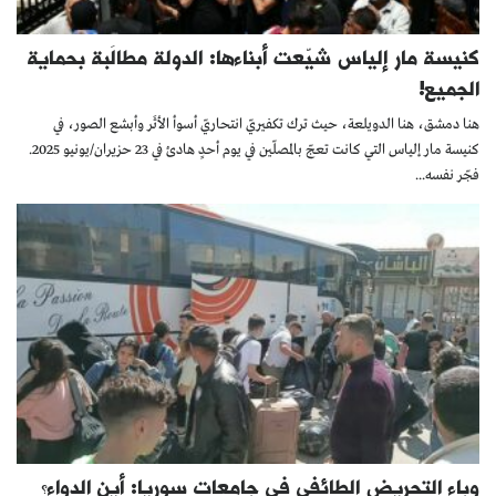
كنيسة مار إلياس شيّعت أبناءها: الدولة مطالَبة بحماية
الجميع!
هنا دمشق، هنا الدويلعة، حيث ترك تكفيريّ انتحاريّ أسوأ الأثَر وأبشع الصور، في
كنيسة مار إلياس التي كانت تعجّ بالمصلّين في يوم أحدٍ هادئ في 23 حزيران/يونيو 2025.
فجّر نفسه...
وباء التحريض الطائفي في جامعات سوريا: أين الدواء؟