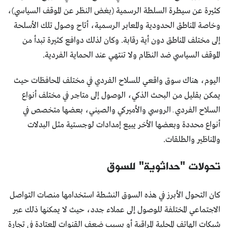
كثيرة عن سيطرة السلطة الرسمية (بغض النظر عن الموقف السياسي)،
وخاصة المناطق الحدودية والمعابر الرسمية، أتاح وصول تلك الأسلحة
إلى مختلف المناطق دون أية رقابة. وكان لذلك دوافع كثيرة تبدأ من
الموقف السياسي ضد النظام ولا تنتهي عند الحماية الفردية.
اليوم، هناك سوق واقعي للسلاح الفردي في مختلف المحافظات حيث
يمكن بقليل من البحث الذكي، الوصول إلى متاجر في مختلف أنواع
السلاح الفردي ـ الروسي والأميركي والصيني، بعضها متخصص في
أنواع محددة وبعضها الأخر يبيع إمدادات لوجستية مثل البدلات
والمناظير والطلقات.
تحولات "حداثوية" للسوق
كان التحول الأبرز في هذه السوق النشطة استخدامها منصات التواصل
الاجتماعي المختلفة للوصول إلى عملاء جدد، حيث لا يمكنها ذلك عبر
شبكات الهاتف المحلية المراقبة أو بسبب ضعف القنوات المعتادة في تجارة