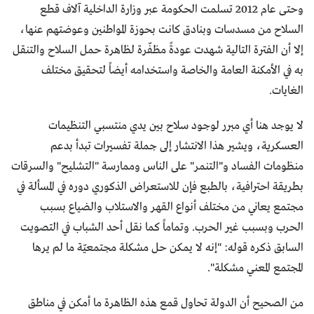
وحتى عام 2012 تسلمت الحكومة عبر وزارة الداخلية آلاف قطع
السلاح من مسدسات وبنادق كانت بحوزة المواطنين وعوضتهم عنها،
إلا أن الفترة التالية شهدت عودةً مظفّرة لظاهرة حمل السلاح والتنقل
به في الأمكنة العامة والخاصة واستخدامه أيضاً لتحقيق مختلف
الغايات.
لا يوجد هنا أي مبرر لوجود سلاح بين يدي منتسبي التنظيمات
العسكرية، ويشير هذا الانتشار إلى جملة تفسيرات تبدأ بدعم
منظومات الفساد و"التنمر" على الناس وممارسة "التشليح" والسرقات
بطريقة احترافية، بالطبع فإن للاستعراض الذكوري دوره في المسألة في
مجتمع يعاني من مختلف أنواع القهر والاستلاب والضياع بسبب
الحرب وبسبب غير الحرب. وتماماً كما نقل أحد الشباب في التصويت
السابق ذكره قوله: "إنه لا يمكن حل مشكلة مجتمعيّة ما لم يرها
المجتمع المعني مشكلة".
من الصحيح أن الدولة تحاول قمع هذه الظاهرة ما أمكن في مناطق