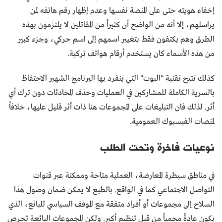
إخفاء هويته حتى على المنصة نفسها وعدم إظهار رقم هاتفه لمن
يراسلهم، إلا أنه من الواضح أن كثيراً من المقاتلين لا يلتزمون بهذه
الطرق وهم يكتفون فقط بتغيير اسمهم إلى اسم حركي، وجزء كبير
من هذه الأسماء كان يستخدم أرقام هواتف تركية.
كذلك تتيح تقنية "البوت" التي ينفرد بها البرنامج الشهير الاحتفاظ
بالسرية الكاملة للمشاركين في العمليات وحذف المحادثات دون ترك أي
أثر. لذلك فان التبليغات على المجموعات هنا ذات أثر قليل عليها، خلافاً
لمنصات الفيسبوك العمومية.
نوعيات فاخرة وتحت الطلب
في مناطق سيطرة المعارضة، العملية متاحة وممكنة عبر قنوات
التواصل الاجتماعي كما في الواقع. بالطبع لا يمكن ضمان وصول هذا
السلاح إلى مجموعات أو أفراد متفقة مع الموقف السياسي للبائع، الذي
يكون عادةً محمياً من قبل تنظيم أكبر. ولكن المجموعات البائعة تحرص