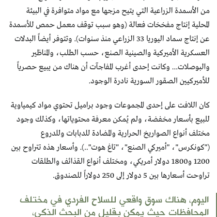
من الأسمدة الزراعية التي يتيح مزجها مع مواد متوافرة في البيئة
المحلية إنتاج مفخخات فعالة (وهو سبب توقف معمل حمص للأسمدة
عن إنتاج سماد اليوريا 33 الزراعي منذ سنوات). وتتوفر أيضاً البدلات
العسكرية الأميركية والصينية الصنع، حسب الطلب، والمناظير
والبوصلات... وكانت إحدى أغرب المفاجآت أن هناك من يبيع حصرياً
للأميركيين الصقور السورية نادرة الوجود.
كان اللافت على إحدى المجموعات وجود براميل تحتوي مواد كيمياوية
للبيع بأسعار مخفضة، ولم يُمكن معرفة محتوياتها، وكذلك وجود
مختلف أنواع الصواريخ الحرارية والمضادة للدبابات وللدروع
("كونكرس"، "أميركي الصنع"، "تاغ هوت"..). وأسعار هذه تتراوح بين
1200 و1800 دولار أمريكي، ومختلف أنواع القذائف والطلقات
تراوحت أسعارها بين 5 دولار إلى 250 دولاراً للصندوق.
اليوم، هناك سوق واقعي للسلاح الفردي في مختلف
المحافظات حيث يمكن بقليل من البحث الذكي،