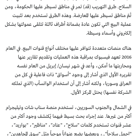
السلاح. طرق التهريب (قد) تمر في مناطق تسيطر عليها الحكومة، ومن
ثَمّ مناطق تسيطر عليها المعارضة. وهذه الطرق تستخدم بعد تثبيت
عملية البيع التي تكون عادة بضمانة أطراف ثالثة تتلقى عمولتها بشكل
إلكتروني وأسماء وسيطة.
هناك منصات متعددة تتوافر عليها مختلف أنواع قنوات البيع. في العام
2016 تعهد فيسبوك بمراقبة هذه العمليات وتقديم تقارير عنها
ومحاربتها ما أمكن، وأعد في شهر نيسان/ إبريل من العام نفسه
تقريره الأول الذي أشار إلى وجود "أسواق" ذات فاعلية في كل من
العراق وسوريا، ولكنه أشار إلى أن استخدام الواتسأب (الذي تملكه
الشركة نفسها) يحتل المركز الأول.
في الشمال والجنوب السوريين، تستخدم منصة سناب شات وتيليجرام
أكثر من غيرها. عند إجراء بحث بسيط فيهما يُكتشف وجود أكثر من
عشر قنوات تستخدم كلمات "سلاح"، "عتاد"، "مناظير"، "بواريد"،
"احمل سلاحاً"..، وبعضها يضع عنواناً موحياً مثل "سوق المجاهدين"،