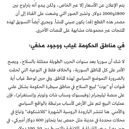
يتم الإعلان عن الأسعار إلا عبر الخاص، ولكن يبدو أنه يتراوح بين
1800و2000 دولار. وتشير الصور التي وضعت على القناة إلى أن
مصدر هذه القطع (قد) يكون صيني المنشأ. ويجري أيضاً التسويق لهذه
المنتجات عبر مجموعات مشابهة على المنصات الأخرى.
في مناطق الحكومة غياب ووجود مخفي؟
لا شك أن سوريا بعد سنوات الحرب الطويلة ممتلئة بالسلاح، ويصح
الأمر على كل المناطق السورية، والخلاف فقط في النوعية التي لحقت
بالضرورة التموضع السياسي لهذه المناطق. وفي حين لوحظ غياب أية
قنوات أو "بوت" لبيع السلاح في مناطق سيطرة الحكومة بشكل علني
على منصة تيليجرام (وفيسبوك وسناب شات وتويتر وإنستغرام)، فإن
عمليات البيع تتم على الأرض لأسباب مرتبطة بالواقع السياسي
والأمني. هنا تنتشر البارودة الروسية الشهيرة "كلاشنكوف" وتباع في
محلات محددة في مدينة مثل حمص بما يتجاوز 600 دولار أميركي، في
حين يصل سعر القنبلة في اللاذقية بالمتوسط بين 50 ـ 100 دولار