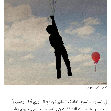
تمام عزام - سوريا
في السنوات السبع الفائتة، تشقق المجتمع السوري أفقياً وعمودياً.
وأحد أبرز نتائج تلك التشققات هي التسلح الجمعي. خروج مناطق