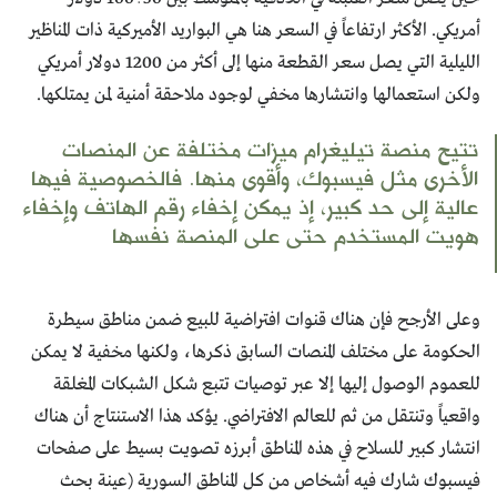
أمريكي. الأكثر ارتفاعاً في السعر هنا هي البواريد الأميركية ذات المناظير
الليلية التي يصل سعر القطعة منها إلى أكثر من 1200 دولار أمريكي
ولكن استعمالها وانتشارها مخفي لوجود ملاحقة أمنية لمن يمتلكها.
تتيح منصة تيليغرام ميزات مختلفة عن المنصات
الأخرى مثل فيسبوك، وأقوى منها. فالخصوصية فيها
عالية إلى حد كبير، إذ يمكن إخفاء رقم الهاتف وإخفاء
هويت المستخدم حتى على المنصة نفسها
وعلى الأرجح فإن هناك قنوات افتراضية للبيع ضمن مناطق سيطرة
الحكومة على مختلف المنصات السابق ذكرها، ولكنها مخفية لا يمكن
للعموم الوصول إليها إلا عبر توصيات تتبع شكل الشبكات المغلقة
واقعياً وتنتقل من ثم للعالم الافتراضي. يؤكد هذا الاستنتاج أن هناك
انتشار كبير للسلاح في هذه المناطق أبرزه تصويت بسيط على صفحات
فيسبوك شارك فيه أشخاص من كل المناطق السورية (عينة بحث