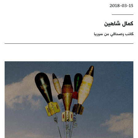
2018-03-15
كتّابنا
الأرشيف
كمال شاهين
كاتب وصحافي من سوريا