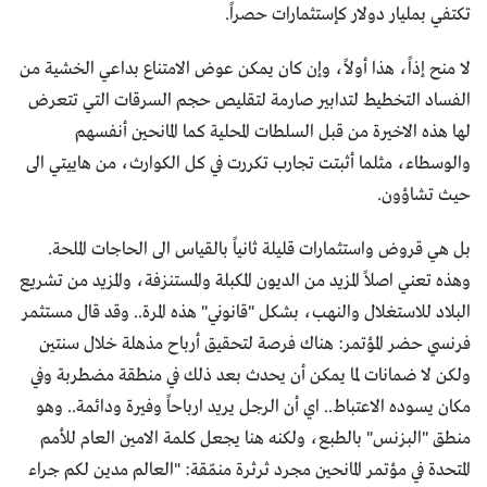
تكتفي بمليار دولار كإستثمارات حصراً.
لا منح إذاً، هذا أولاً، وإن كان يمكن عوض الامتناع بداعي الخشية من
الفساد التخطيط لتدابير صارمة لتقليص حجم السرقات التي تتعرض
لها هذه الاخيرة من قبل السلطات المحلية كما المانحين أنفسهم
والوسطاء، مثلما أثبتت تجارب تكررت في كل الكوارث، من هاييتي الى
حيث تشاؤون.
بل هي قروض واستثمارات قليلة ثانياً بالقياس الى الحاجات الملحة.
وهذه تعني اصلاً المزيد من الديون المكبلة والمستنزفة، والمزيد من تشريع
البلاد للاستغلال والنهب، بشكل "قانوني" هذه المرة.. وقد قال مستثمر
فرنسي حضر المؤتمر: هناك فرصة لتحقيق أرباح مذهلة خلال سنتين
ولكن لا ضمانات لما يمكن أن يحدث بعد ذلك في منطقة مضطربة وفي
مكان يسوده الاعتباط.. اي أن الرجل يريد ارباحاً وفيرة ودائمة.. وهو
منطق "البزنس" بالطبع، ولكنه هنا يجعل كلمة الامين العام للأمم
المتحدة في مؤتمر المانحين مجرد ثرثرة منمّقة: "العالم مدين لكم جراء