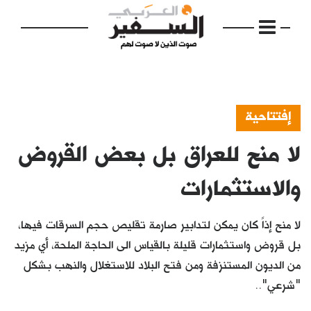
إفتتاحية
لا منح للعراق بل بعض القروض
الرئيسية
مواضيع
والاستثمارات
إفتتاحية
لا منح إذاً كان يمكن لتدابير صارمة تقليص حجم السرقات فيها،
فكرة
بل قروض واستثمارات قليلة بالقياس الى الحاجة الملحة، أي مزيد
من الديون المستنزفة ومن فتح البلاد للاستغلال والنهب بشكل
دفاتر
"شرعي"..
بالصورة