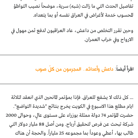
تفاصيل الحدث التي ما زالت (شبه) سرية، موضحاً نصيب التواطؤ
المحسوب خدمة لأغراض في العراق نفسه أو بما يتعداه.
وحين تقرر التخلص من داعش، عاد العراقيون لدفع ثمن مهول في
الارواح وفي خراب العمران.
اقرأ أيضاً:
داعش وأعدائه.. المجرمون من كلّ صوب
... كل ذلك لا يشفع للعراق. فإذا بمؤتمر المانحين الذي انعقد لثلاثة
ايام مطلع هذا الاسبوع في الكويت يخرج بنتائج "شديدة التواضع".
حضرت المؤتمر 74 دولة ممثلة بوزراء على مستوى عالٍ، وحوالى 2000
شركة تبحث عن فرص لتحقيق أرباح. ومن أصل 88 مليار دولار التي
طالب بها، أعطي وعوداً بما مجموعه 25 ملياراً. والحجة أن هناك