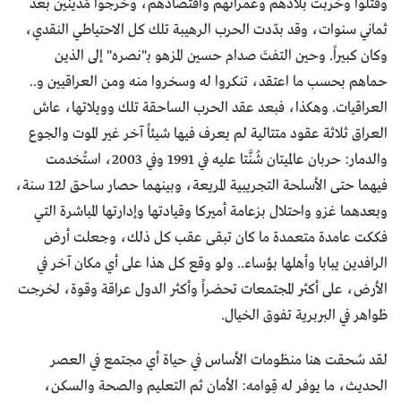
وقُتلوا وخربت بلادهم وعمرانهم واقتصادهم، وخرجوا مَدينين بعد
ثماني سنوات، وقد بدّدت الحرب الرهيبة تلك كل الاحتياطي النقدي،
وكان كبيراً. وحين التفتَ صدام حسين المزهو بـ"نصره" إلى الذين
حماهم بحسب ما اعتقد، تنكروا له وسخروا منه ومن العراقيين و..
العراقيات. وهكذا، فبعد عقد الحرب الساحقة تلك وويلاتها، عاش
العراق ثلاثة عقود متتالية لم يعرف فيها شيئاً آخر غير الموت والجوع
والدمار: حربان عالميتان شُنَّتا عليه في 1991 وفي 2003، استُخدمت
فيهما حتى الأسلحة التجريبية المريعة، وبينهما حصار ساحق لـ12 سنة،
وبعدهما غزو واحتلال بزعامة أميركا وقيادتها وإدارتها المباشرة التي
فككت عامدة متعمدة ما كان تبقى عقب كل ذلك، وجعلت أرض
الرافدين يبابا وأهلها بؤساء.. ولو وقع كل هذا على أي مكان آخر في
الأرض، على أكثر المجتمعات تحضراً وأكثر الدول عراقة وقوة، لخرجت
ظواهر في البربرية تفوق الخيال.
لقد سُحقت هنا منظومات الأساس في حياة أي مجتمع في العصر
الحديث، ما يوفر له قِوامه: الأمان ثم التعليم والصحة والسكن،