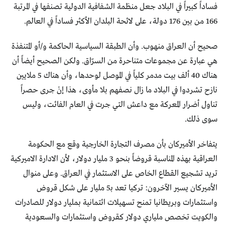
فساداً كبيراً في البلاد جعل منظمة الشفافية الدولية تصنفها في المرتبة
166 من بين 176 دولة، على لائحة البلدان الأكثر فساداً في العالم.
صحيح أن العراق منهوب. وأن الطبقة السياسية الحاكمة و/أو المتنفذة
هي عبارة عن مجموعات متناحرة من السرّاق. ولكن الصحيح أيضاً أن
هناك 40 ألف بيت مدمر كلياً في الموصل لوحدها، وأن هناك 5 ملايين
نازح تشردوا في البلاد ما زال نصفهم بلا مأوى، هذا إنْ جرى حصراً
تناول أضرار المعركة مع داعش التي جرت في العام الفائت، وليس
سوى ذلك.
يتفاخر الأميركان بأن مصرف التجارة الخارجية وقع مع الحكومة
العراقية بهذه المناسبة قروضاً بنحو 3 مليار دولار، لأن الادارة الاميركية
تريد تشجيع القطاع الخاص على الاستثمار في العراق. وعلى منوال
الأميركان يسير الآخرون: تركيا تعد بـ5 مليار على شكل قروض
واستثمارات وبريطانيا تمنح تسهيلات ائتمانية بمليار دولار للصادرات
والكويت تخصص ملياري دولار كقروض واستثمارات والسعودية