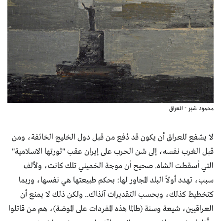
محمود شبر - العراق
لا يشفع للعراق أن يكون قد دُفع من قبل دول الخليج الخائفة، ومن
قبل الغرب نفسه، إلى شن الحرب على إيران عقب "ثورتها الاسلامية"
التي أسقطت الشاه. صحيح أن موجة الخميني تلك كانت، ولألف
سبب، تهدد أولاً البلد المجاور لها: بحكم طبيعتها هي نفسها، وربما
كتخطيط كذلك، وبحسب التقديرات آنذاك.. ولكن ذلك لا يمنع أن
العراقيين، شيعة وسنة (طالما هذه المفردات على الموضة)، هم من قاتلوا