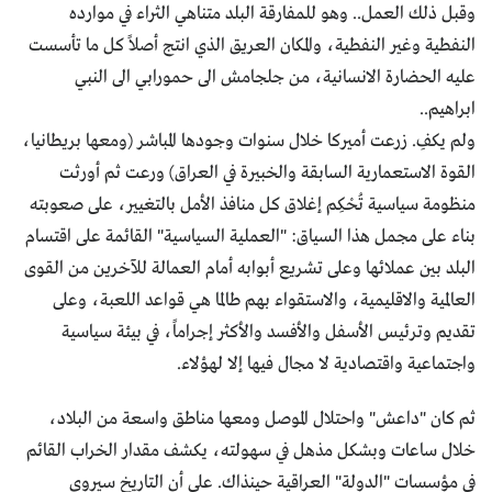
وقبل ذلك العمل.. وهو للمفارقة البلد متناهي الثراء في موارده
النفطية وغير النفطية، والمكان العريق الذي انتج أصلاً كل ما تأسست
عليه الحضارة الانسانية، من جلجامش الى حمورابي الى النبي
ابراهيم..
ولم يكفِ. زرعت أميركا خلال سنوات وجودها المباشر (ومعها بريطانيا،
القوة الاستعمارية السابقة والخبيرة في العراق) ورعت ثم أورثت
منظومة سياسية تُحْكِم إغلاق كل منافذ الأمل بالتغيير، على صعوبته
بناء على مجمل هذا السياق: "العملية السياسية" القائمة على اقتسام
البلد بين عملائها وعلى تشريع أبوابه أمام العمالة للآخرين من القوى
العالمية والاقليمية، والاستقواء بهم طالما هي قواعد اللعبة، وعلى
تقديم وترئيس الأسفل والأفسد والأكثر إجراماً، في بيئة سياسية
واجتماعية واقتصادية لا مجال فيها إلا لهؤلاء.
ثم كان "داعش" واحتلال الموصل ومعها مناطق واسعة من البلاد،
خلال ساعات وبشكل مذهل في سهولته، يكشف مقدار الخراب القائم
في مؤسسات "الدولة" العراقية حينذاك. على أن التاريخ سيروي