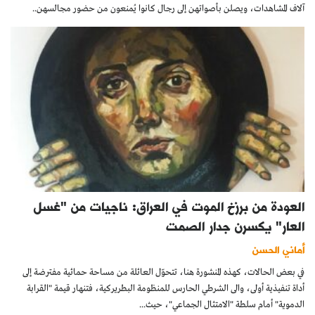
آلاف المشاهدات، ويصلن بأصواتهن إلى رجال كانوا يُمنعون من حضور مجالسهن..
العودة من برزخ الموت في العراق: ناجيات من "غسل
العار" يكسرن جدار الصمت
أماني الحسن
في بعض الحالات، كهذه المنشورة هنا، تتحوّل العائلة من مساحة حمائية مفترضة إلى
أداة تنفيذية أولى، والى الشرطي الحارس للمنظومة البطريركية، فتنهار قيمة "القرابة
الدموية" أمام سلطة "الامتثال الجماعي"، حيث...