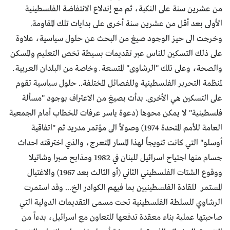
من عشرين سنة على النكبة، ثم مع إندلاع الانتفاضة الفلسطينية
الأولى بعد أقل من عشرين سنة أخرى على بدايات تلك المقاومة.
وخرجت الى حيز الوجود صيغ من البحث عن حلول سياسية، علاوة
على ذلك التسكين للناس عبر تقديمات بسيطة تخص التعليم والمسكن
والصحة، وعلى تلك "الرشاوى" المتسعة ــ وخاصة من البلدان العربية ــ
لمنظمة التحرير الفلسطينية وللفصائل المختلفة.. حلول سياسية تقوم
على التسكين هي الأخرى. بدأت بصيغ من الاعتراف بوجود "مسألة
فلسطينية" لا يمكن محوها (دعوة ياسر عرفات للخطاب أمام الجمعية
العامة للأمم المتحدة 1974) وصولاً الى مؤتمر مدريد ثم "اتفاقية
أوسلو" التي كانت تتويجاً لهذا المسار المتعرج، والذي اخترقته احداث
جسام منها اجتياح اسرائيل للبنان في 1982 ومذابح صبرا وشاتيلا
ووقوع الشتات الفلسطيني الثاني (أو الثالث بعد 1967) والاغتيال
المستمر للقادة الفلسطينيين بما فيهم الكوادر الخ... وقد استمرت
الرشاوي للسلطة الفلسطينية تحت مسمى التقديمات الدولية التي
صاحبتها عملية بناء معقدة تدفعها للتعاون مع اسرائيل، بدءاً من