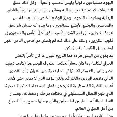
اليهود مستباحين قانونياً وليس فحسب واقعياً... وكل ذلك عمق
التفاوتات الاجتماعية بين رام الله وسائر المدن، وبينها جميعاً والمناطق
الريفية ومخيمات اللجوء، وعزز الوضع الخاص ــ البشع ــ للقدس
والمقدسيين والوضع الأبشع للغزاويين، وما يبدو أنه نسيان تام لحق
عودة اللاجئين، الى آخر المشهد الأسود الذي أحلّ اليأس واللاجدوى في
قلوب الكثيرين، ولكنه على ذلك كله لم يتمكن من تدجين الناس الذين
استمروا في المقاومة وفق الممكن.
قد يكون من اليسير قراءة هذا التاريخ لتبيان ما كان تآمراً بالمعنى
الحرفي للكلمة وما كان مساراً تحكمه الظروف الموضوعية (كامب ديفيد
مصر وانهيار المعسكر الاشتراكي الحليف وتدمير العراق..) أو القصور
الذاتي متعدد الميادين والأطراف. ولكن المؤكد الذي لا يمكن حتى لأشد
أعداء القضية الفلسطينية انكاره هو مقدار الاستعداد الدائم للتضحية
الذي طبع النضال الفلسطيني في مختلف مراحله ومحطاته، ومقدار
الاحاطة والتأييد العالميين لفلسطين والذي جعلها تصبح رمزاً للصراع
من أجل الحق في العالم.
وهذا التاريخ ليس منقضياً بل هو مستمر. ولعل ذلك ما يحمل