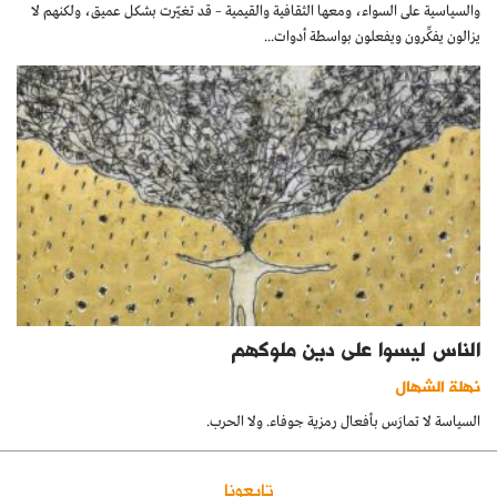
والسياسية على السواء، ومعها الثقافية والقيمية – قد تغيّرت بشكل عميق، ولكنهم لا
يزالون يفكِّرون ويفعلون بواسطة أدوات...
الناس ليسوا على دين ملوكهم
نهلة الشهال
السياسة لا تمارَس بأفعال رمزية جوفاء. ولا الحرب.
تابعونا