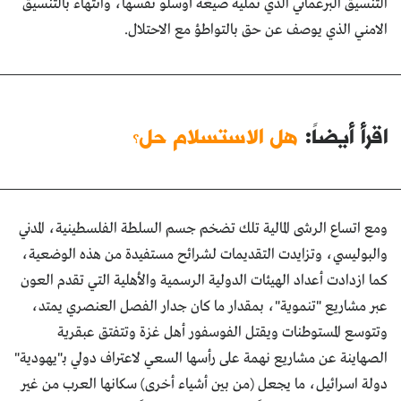
التنسيق البرغماتي الذي تمليه صيغة أوسلو نفسها، وانتهاء بالتنسيق
الامني الذي يوصف عن حق بالتواطؤ مع الاحتلال.
اقرأ أيضاً:
هل الاستسلام حل؟
ومع اتساع الرشى المالية تلك تضخم جسم السلطة الفلسطينية، المدني
والبوليسي، وتزايدت التقديمات لشرائح مستفيدة من هذه الوضعية،
كما ازدادت أعداد الهيئات الدولية الرسمية والأهلية التي تقدم العون
عبر مشاريع "تنموية"، بمقدار ما كان جدار الفصل العنصري يمتد،
وتتوسع المستوطنات ويقتل الفوسفور أهل غزة وتتفتق عبقرية
الصهاينة عن مشاريع نهمة على رأسها السعي لاعتراف دولي بـ"يهودية"
دولة اسرائيل، ما يجعل (من بين أشياء أخرى) سكانها العرب من غير