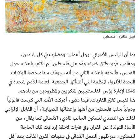
نبيل عناني - فلسطين
بما أن الرئيس الأميركي "رجل أعمال" ومضارِب في كل الميادين،
ومقامر، فهو يطبّق خبرته هذه على فلسطين. لم يكتفِ باعلانه حول
القدس، فألحقه باعلانه الثاني من أنه سيوقف سداد حصة الولايات
المتحدة للأنروا، المنظمة التي أنشأتها الجمعية العامة للأمم المتحدة في
1949 لإدارة بؤس الفلسطينيين المنكوبين والمطرودين من بلدهم.
هنا نقيس تغيّر المقاربات. فيما مضى، أدركت الأمم التي كرست قانونياً
ودولياً سلب فلسطين من أهلها وإعطائها للصهاينة، أن المقابل الإلزامي
لذلك هو التصدي لتسكين الجانب المادي، الانساني كما يقال، من
المأساة المتولدة عن القرار. وفي فترات لاحقة إزدادت تلك الحاجة
للتسكين، مع ظهور العمل الفدائي في ستينات القرن الفائت بعد أقل