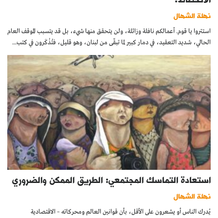
نهلة الشهال
استتروا يا قوم. أعمالكم نافلة وزائلة، ولن يتحقق منها شيء، بل قد يتسبب الموقف العام
الحالي، شديد التعقيد، في دمار كبير لما تبقّى من لبنان، وهو قليل، فتُذْكَرون في كتب...
استعادة التماسك المجتمعي: الطريق الممكن والضروري
نهلة الشهال
يُدرك الناس أو يشعرون على الأقل، بأن قوانين العالم ومحركاته – الاقتصادية