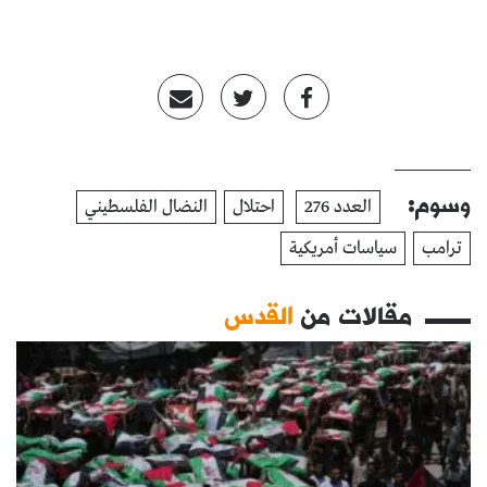
وسوم:
العدد 276
احتلال
النضال الفلسطيني
ترامب
سياسات أمريكية
مقالات من
القدس