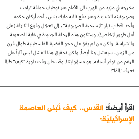
مخرجه في مزيد من الهرب الى الأمام عبر توظيف حماقة ترامب
وصهيونيته الشديدة وعبر دفع نائبه مايك بنس، أحد أركان حكمه
وأحد اقطاب تيار "المسيحية الصهيونية"، إلى تعجّل وقوع الكارثة (على
أمل ظهور المخلص!). وستكون هذه المرحلة الجديدة في غاية الصعوبة
والشراسة. ولكن من لم يقوَ على محو القضية الفلسطينية طوال قرن
من الزمن، سيفشل هنا أيضاً. ولكن تحقيق هذا الفشل ليس آلياً على
الرغم من توفر أسبابه. هو مسؤوليتنا. وقد حان وقت بلورة "كيف" طالما
نعرف "لماذا"!
اقرأ أيضاً:
القدس.. كيف تُبنى العاصمة
الإسرائيليّة؟