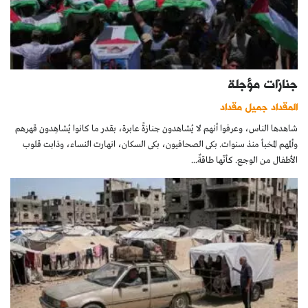
جنازات مؤجلة
المقداد جميل مقداد
شاهدها الناس، وعرفوا أنهم لا يُشاهدون جنازةً عابرة، بقدر ما كانوا يُشاهِدون قهرهم
وألمهم المخبأ منذ سنوات. بكى الصحافيون، بكى السكان، انهارت النساء، وذابت قلوب
الأطفال من الوجع. كأنّها طاقةٌ...