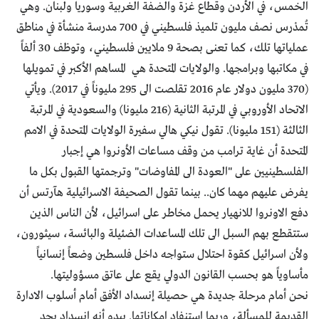
الخمس، في الأردن وقطاع غزة والضفة الغربية وسوريا ولبنان. وهي
تُمدْرس نصف مليون تلميذ فلسطيني في 700 مدرسة منشأة في مناطق
عملياتها تلك، كما تعنى بصحة 9 ملايين فلسطيني، وتوظف 30 ألفاً
في مكاتبها وبرامجها. والولايات المتحدة هي المساهم الأكبر في تمويلها
(370 مليون دولار عام 2016 تقلصت الى 295 مليوناً في 2017). ويأتي
الاتحاد الأوروبي في المرتبة الثانية (216 مليونا) والسعودية في المرتبة
الثالثة (151 مليونا). تقول نيكي هالي سفيرة الولايات المتحدة في الامم
المتحدة أن غاية ترامب من وقف مساعات الأونروا هي إجبار
الفلسطينيين على "العودة الى المفاوضات" وترجمتها القبول بكل ما
يفرض عليهم مهما كان.. بينما تقول الصحيفة الاسرائيلية هآرتس أن
دفع الاونروا للانهيار يحمل مخاطر على اسرائيل، لأن الناس الذين
ستتقطع بهم السبل الى تلك المساعدات الضئيلة والبائسة، سيثورون،
ولأن اسرائيل كقوة احتلال ستواجه داخل فلسطين وضعاً إنسانياً
مأساوياً هو بحسب القانون الدولي يقع على عاتق مسؤوليتها.
نحن أمام مرحلة جديدة هي حصيلة إنسداد الأفق أمام أسلوب الادارة
القديمة للمسألة، وربما استنفاد امكاناتها. يبدو أنه انسداد يجد