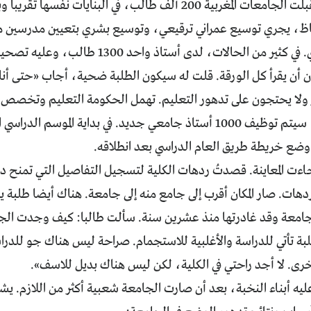
في 2012، استقبلت الجامعات المغربية 200 ألف طالب، في البناي
ظ، يجري توسيع عمراني ترقيعي، وتوسيع بشري بتعيين مدرسين مؤ
التعليم الثانوي. في كثير من الحالات، لدى أ
 أن يقرأ كل الورقة. قلت له سيكون الطلبة ضحية، أجاب «حتى أن
 ولا يحتجون على تدهور التعليم. تهمل الحكومة التعليم وتخصص ال
في هذه السنة، سيتم توظيف 1000 أستاذ جامعي جديد. في بداية الم
ضع خريطة طريق العام الدراسي بعد انطلاقه.
اءت المعاينة. قصدتُ ردهات الكلية لتسجيل التفاصيل التي تمنح د
ردهات. صار المكان أقرب إلى جامع منه إلى جامعة. هناك أيضا طلبة 
الجامعة وقد غادرتها منذ عشرين سنة. سألت طالبا: كيف وجدت الجا
لبة تأتي للدراسة والأغلبية للاستجمام. صراحة ليس هناك جو للدر
خرى. لا أجد راحتي في الكلية، لكن ليس هناك بديل للاسف».