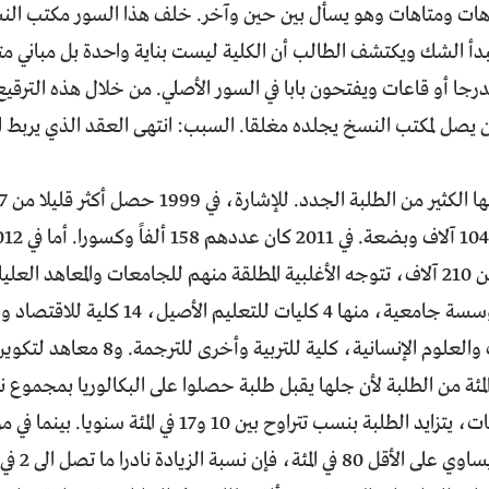
هات ومتاهات وهو يسأل بين حين وآخر. خلف هذا السور مكتب ال
يبدأ الشك ويكتشف الطالب أن الكلية ليست بناية واحدة بل مباني م
جا أو قاعات ويفتحون بابا في السور الأصلي. من خلال هذه الترقي
 يصل لمكتب النسخ يجلده مغلقا. السبب: انتهى العقد الذي يربط ا
 في استقبالهم؟
يجدون 112 مؤسسة جامعية، منها 4 كليات
14 كلية للآداب والعلوم الإنسانية،
في هذه المؤسسات، يتزايد الطلبة بنسب تتراوح بين 0
 فإن نسبة الزيادة نادرا ما تصل الى 2 في المئة.