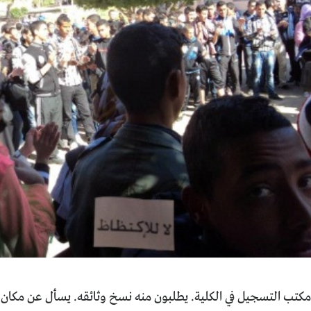
كتب التسجيل في الكلية. يطلبون منه نسخ وثائقه. يسأل عن مكا