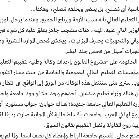
حاسبة أي مُصلح. بل يمضي ويخلفه مُصلح، وهكذا...
 التعليم العالي بأنه سبب الأزمة ويرتاح الجميع. وعندما يرحل الوزي
لوزير التالي عليه. المهم، هناك مشجب جاهز يعلق عليه كل شيء فيرت
باني والتجهيزات وصرف الميزانيات، ويخشى فحص الموارد البشرية وط
جهيزات أسهل من فحص جلد البشر.
لحكومة على «مشروع القانون بإحداث وكالة وطنية لتقييم التعليم
 مؤسسات التعليم العالي العمومية والخاصة من حيث مسار التكوين
يا. سنرى متى ستنتقل هذه الوكالة من الورق إلى الواقع. في انتظار
أن هناك وزراء تعليم مبدعين. أحدهم وجد حلا لوجود جامعة واحدة 
رة التعليم العالي جامعة جديدة؟ هناك جوابان: جواب مستورد: 
وع لها في المغرب. جامعات بأقساط مالية لأن المجانية صارت رديفا 
بية روح المقاولة وتقبل التقييم بقانون السوق.
 صنع محلي: تقسيم جامعة الرباط وإعطاء كل نصف اسما. ولما لم يع