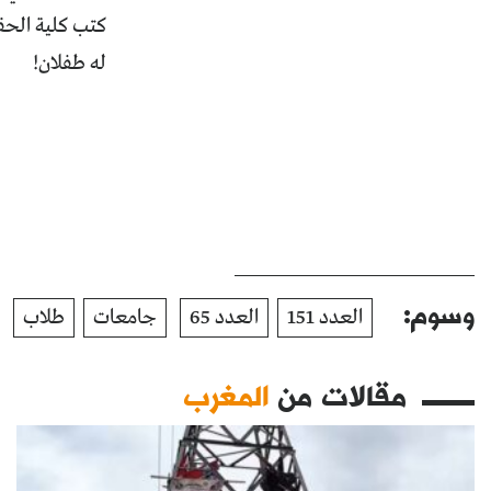
كتب كلية الحق
له طفلان!
وسوم:
العدد 151
العدد 65
جامعات
طلاب
مقالات من
المغرب