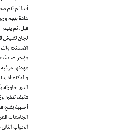
أبدا لم تتم م
عادة يتهم وزير
قبل. ثم يتهم ا
لجان تفتيش الم
الاسمنت والت
مؤخرا صادقت ا
مهمتها مراقبة
والدكتوراه سنو
الذي حاورته ب
فكيف تنشئ وزا
أجنبية بفتح فر
الجامعات المغر
الجواب الثاني