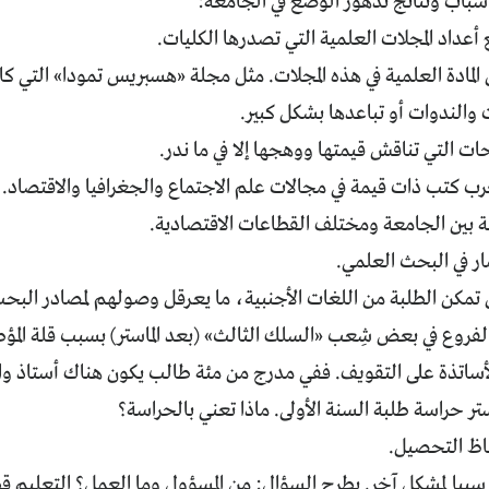
سباب ونتائج تدهور الوضع في الجامعة:
جع أعداد المجلات العلمية التي تصدرها الكليات.
ى المادة العلمية في هذه المجلات. مثل مجلة «هسبريس تمودا» التي ك
ات والندوات أو تباعدها بشكل كبير.
حات التي تناقش قيمتها ووهجها إلا في ما ندر.
المغرب كتب ذات قيمة في مجالات علم الاجتماع والجغرافيا والاقتصاد.
يفة بين الجامعة ومختلف القطاعات الاقتصادية.
مار في البحث العلمي.
ى تمكن الطلبة من اللغات الأجنبية، ما يعرقل وصولهم لمصادر البح
الفروع في بعض شِعب «السلك الثالث» (بعد الماستر) بسبب قلة المؤط
الأساتذة على التقويف. ففي مدرج من مئة طالب يكون هناك أستاذ وا
استر حراسة طلبة السنة الأولى. ماذا تعني بالحراسة؟
ظاظ التحصيل.
سببا لمشكل آخر. يطرح السؤال: من المسؤول وما العمل؟ التعليم ق