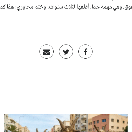
وق ــ وهي مهمة جدا ـــ أغلقها لثلاث سنوات. وختم محاوري: هذا 