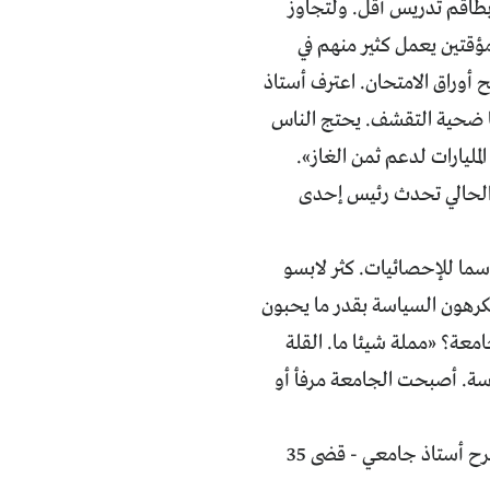
ات نفسها تقريبا وبطاقم تدريس أقل. ولتجاوز
قتين يعمل كثير منهم في
ستاذ واحد 1300 طالب، وعليه تصحيح أوراق الامتحان. اعترف أستاذ
ا ضحية التقشف. يحتج الناس
مليارات لدعم ثمن الغاز».
وسم الدراسي الحالي تحدث رئيس إحدى
سما للإحصائيات. كثر لابسو
يكرهون السياسة بقدر ما يحبون
معة؟ «مملة شيئا ما. القلة
اسة. أصبحت الجامعة مرفأ أو
البديل حصل عليه أبناء النخبة، بعد أن صارت الجامعة شعبية أكثر من اللازم. يشرح أستاذ جامعي - قضى 35