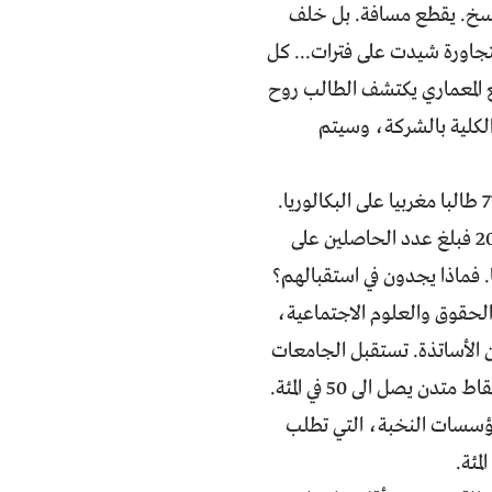
نسخ. يقطع مسافة. بل خلف
تجاورة شيدت على فترات... كل
ع المعماري يكتشف الطالب روح
لكلية بالشركة، وسيتم
هذه حالة عاشها الكثير من الطلبة الجدد. للإشارة، في 1999 حصل أكثر قليلا من 77 طالبا مغربيا على البكالوريا.
في 2009 كانوا 104 آلاف وبضعة. في 2011 كان عددهم 158 ألفاً وكسورا. أما في 2012 فبلغ عدد الحاصلين على
 للتعليم الأصيل، 14 كلية للاقتصاد والحقوق والعلوم الاجتماعية،
 كلية للتربية وأخرى للترجمة. و8 معاهد لتكوين الأساتذة. تستقبل الجامعات
أكثر من 70 في المئة من الطلبة لأن جلها يقبل طلبة حصلوا على البكالوريا بمجموع نقاط متدن يصل الى 50 في المئة.
1 و17 في المئة سنويا. بينما في مؤسسات النخبة، التي تطلب