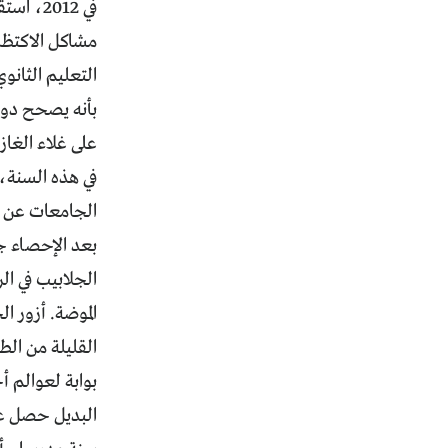
مشاكل الاكتظا
بأنه يصحح دون
على غلاء الغاز
الجامعات عن و
بعد الإحصاء ج
الجلابيب في ال
الموضة. أزور 
القليلة من الط
بوابة لعوالم أ