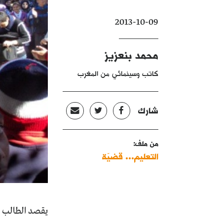
2013-10-09
محمد بنعزيز
كاتب وسينمائي من المغرب
شارك
من ملف:
التعليم... قضيّة
يقصد الطالب م