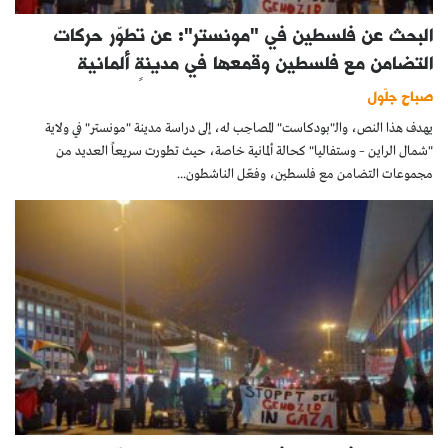
البحث عن فلسطين في "مونستر": عن تطوّر حركات
التضامن مع فلسطين وقمعها في مدينةٍ ألمانية
صباح جلّول
يهدف هذا النص، والـ"بودكاست" المصاحِب له، إلى دراسة مدينة "مونستر" في ولاية
"شمال الراين – وستفاليا" كحالة ألمانية خاصة، حيث تطورت سريعاً العديد من
مجموعات التضامن مع فلسطين، وفعّل الناشطون...