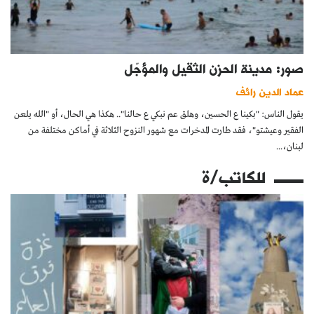
صور: مدينة الحزن الثقيل والمؤجّل
عماد الدين رائف
يقول الناس: "بكينا ع الحسين، وهلق عم نبكي ع حالنا".. هكذا هي الحال، أو "الله يلعن
الفقير وعيشتو"، فقد طارت المدخرات مع شهور النزوح الثلاثة في أماكن مختلفة من
لبنان،...
للكاتب/ة