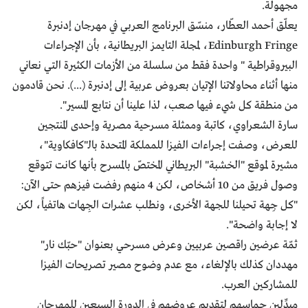
مجهولة.
يعلّق أحمد العطّار، منسّق البرنامج العربي في مهرجان إدنبرة
Edinburgh Fringe، لمجلة التايمز البريطانية، بأن الإجراءات
البيروقراطية " واحدة فقط من سلسلة من الأزمات الكثيرة التي نعاني
منها أثناء محاولاتنا الإتيان بعروض عربية إلى إدنبرة (...). نحن قادمون
من منطقة كل شيء فيها صعب، لذا علينا أن نتابع المسير".
سارة الشعراوي، كاتبة وممثلة مسرحية مصرية وإحدى المنتجين
للعرض، وصفت إجراءات الفيزا للمملكة المتحدة بالـ"كافكاوية"،
مشيرة لموقع "الخشبة" البريطاني المختصّ بالمسرح بأنها كانت تتوقع
وصول فريق من 10 أشخاص، لكن 4 منهم رفضت فيزهم حتى الآن:
"كل جِهة تحيلنا للجهة الأخرى، ونطلب عشرات الجِهات هاتفياً، لكن
لا إجابة واضحة".
ثمّة عرضين راقصين عربيين وعرض مسرحي بعنوان "حبّك نار"
مهددان كذلك بالإلغاء، مع عدم وضوح مصير تصريحات الفيزا
للمشاركين العرب.
مبدِّلين حماسهم لتقديم عروضهم في الدورة السبعين للمهرجان