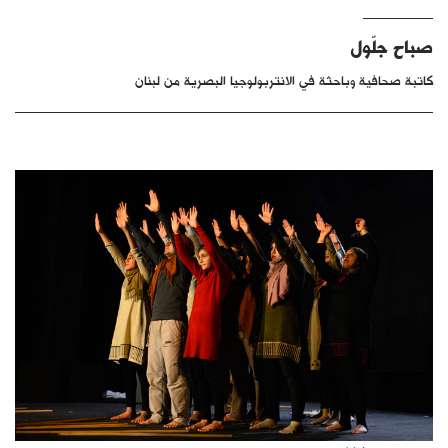
كتّابنا
صباح جلّول
الأرشيف
كاتبة صحافية وباحثة في الانتربولوجيا البصرية من لبنان