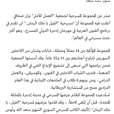
تصوير: محمد خياطة
صدر عن المجموعة المسرحية لجمعية "العمل للأمل" بيان صحافي
أعلنت فيه المجموعة أنّ "مسرحية "الفيل يا ملك الزمان.." لن تقدم في
برنامج الفنون العربية في مهرجان إدنبرة الدولي للمسرح، وهو أكبر
حدث مسرحي في العالم".
المجموعة المؤلَّفة من 14 ممثلاً وممثلة، شابات وشبان من اللاجئين
السوريين تتراوح أعمارهم بين 13 و25 عاماً. وقد أسستها الجمعية
ضمن برامجها التي تسعى إلى تشجيع الإبداع الفني في الظروف
الصعبة، فتدرب الشباب اللاجئين في الفنون، والموسيقى، والعمل
الدرامي، ومن بينهم 6 طلاب في الجامعات اللبنانية في هذا العام
الدراسي بمنح من المستشارية البريطانية.
استُدعيت المجموعة لتقدّم عرضها المسرحي في مدينة إدنبرة بالمملكة
المتحدة، قبل أن يُلغى لاحقاً. ، وقد قدّموا عرضهم لمسرحية "الفيل، يا
ملك الزمان" (تأليف الكاتب المسرحي السوري الشهير سعد الله ونّوس