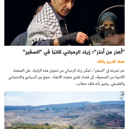
"أعذر من أنذر": زياد الرحباني كاتباً في "السفير"
عماد الدين رائف
عبر تجربته في "السفير"، تمكّن زياد الرحباني من تحويل هذه الزاوية، على الصفحة
الأخيرة من الصحيفة، إلى فضاء نقدي متعدد الأبعاد، جمع بين السياسي والاجتماعي
والفلسفي، وتميز بأنه فكك خطاب...