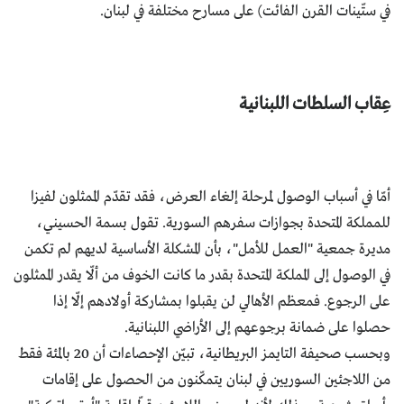
في ستّينات القرن الفائت) على مسارح مختلفة في لبنان.
عِقاب السلطات اللبنانية
أمّا في أسباب الوصول لمرحلة إلغاء العرض، فقد تقدّم الممثلون لفيزا
للمملكة المتحدة بجوازات سفرهم السورية. تقول بسمة الحسيني،
مديرة جمعية "العمل للأمل"، بأن المشكلة الأساسية لديهم لم تكمن
في الوصول إلى المملكة المتحدة بقدر ما كانت الخوف من ألّا يقدر الممثلون
على الرجوع. فمعظم الأهالي لن يقبلوا بمشاركة أولادهم إلّا إذا
حصلوا على ضمانة برجوعهم إلى الأراضي اللبنانية.
وبحسب صحيفة التايمز البريطانية، تبيّن الإحصاءات أن 20 بالمئة فقط
من اللاجئين السوريين في لبنان يتمكّنون من الحصول على إقامات