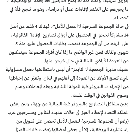
بأوراق شرعية، وذلك لأنه لم يمنح اللاجئين قطّ إقامة "أوتوماتيكية"،
ما يجبرهم على التقدم لإقامات عمل أو دراسة، وهو ما تنجح قلّة في
تحصيله.
في حالة المجموعة المسرحية لـ"العمل للأمل"، فهناك 4 فقط من أصل
14 مشاركاً نجحوا في الحصول على أوراق تصاريح الإقامة القانونية،
على الرغم من أن المجموعة تقدمت بطلبات الحصول عليها منذ 5
شهور. ولذلك فمن غير الواضح ما إذا كان أفراد المجموعة سيتمكنون
من العودة للأراضي اللبنانية في حال خرجوا منها.
تضيف مديرة الجمعية لـ"التايمز" أن ليس باستطاعتها تحمل مسؤولية
شيء كمنع الأولاد من العودة إلى أهلهم في لبنان. وتعبّر عن إحباطها
من الإجراءات البيروقراطية للدولة اللبنانية وبطء المعاملات وعدم
وضوح القوانين في الوقت نفسه.
وبين مشاكل التصاريح والبيروقراطية اللبنانية من جِهة، وبين رفض
المملكة المتحدة لإعطاء الفيزا في حالات عديدة لفنانين ومسرحيين عرب
(رغم أن المجموعة المسرحية للعمل للأمل تحصل على تمويل من
المستشارية البريطانية، إلا أن بعض أعضائها رُفضت طلبات الفيزا