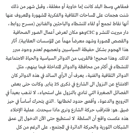
فمقاهي وسط البلد كانت إما خاوية أو مغلقة، وقبل شهر من ذلك
شنت هجمات على المساحات الثقافية والفكرية المشهورة والمعروف عنها
أنها نقاط تجمع أو لقاء للنشطاء والباحثين والفنانين (مسرح روابط،
دار ميريت للنشر و CICوهو مكان لعرض أعمال الصور الصحافية
والقصص المصورة وشهد معرضاً مهماً عن المؤسسات العقابية). أثار
هذا الهجوم بشكل حفيظة السياسيين وتعجبهم لعدم وجود مبرر
لذلك. وهذا صحيح! فالقريب من الدوائر السياسية والحياة الاجتماعية
للنشطاء في أكثر من محافظة والدوائر المتداخلة فيما بينهم، مثل
الدوائر الثقافية والفنية، يعرف أن الرأي السائد في هذه الدوائر كان
الامتناع عن النزول الى الشارع في ذكرى 25 يناير. وكانت حتى بعض
الفصائل الصغيرة التي تنادي بالنزول على استحياء، لا تذهب بعيداً في
الترويج والدعوة، وأقصى حدود لخطابها ــ الذي يتحرك أساساً في حيز
ضيق ــ هو: فلنراقب حركة الشارع ونرى ماذا سيحدث. عملية الإخلاء
هذه عكست واقع أن السلطة لا تستطيع حتى الآن الدخول إلى عمق
الشبكات الثورية والحركة الدائرة في المجتمع، على الرغم من كل