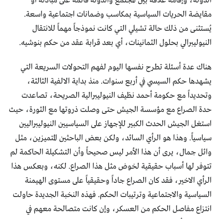
الدولة، وإقامة علاقة بين المجتمع والدولة قائمة على مبادلة أو
مقايضة الحريات السياسية بمكاسب وضمانات اجتماعية واسعة.
يُستثنى من ذلك حالة تشيلي التي كانت نموذجاً مهماً للانتقال
النيوليبرالي بحلول الثمانينات، أي بعد قرابة عقد من حكم بنوشيه.
هناك عدة أسئلة تطرح نفسها اليوم لفهم التحولات السريعة التي
يشهدها حكم السيسي في أربع سنوات. منذ بداية الالفية الثالثة،
وتحديداً مع حكومة أحمد نظيف النيوليبرالية الصريحة، تصاعدت
حدة الصراع مع مؤسسة الجيش حتى وصلت ذروتها مع الثورة، حيث
استغل الجيش الحدث الكبير للإجهاز على السياسيين النيوليبراليين
سياسياً. وهذا هو الرأي السائد، ولكن بعض الباحثين المتميزين، مثل
وائل جمال، يرى أن هذا الأمر ليس صحيحاً وأن التشكيلة الحاكمة لم
تتوفر لها أسباب حقيقية لخوض مثل هذا الصراع. لكنه، وبعكس هذا
الرأي الاخير، فقد كان الصراع جاداً وحقيقياً على مستوى الهيمنة
السياسية والاجتماعية وترتيبات الحكم. فهذه النخبة الجديدة حاولت
انتزاع مفاصل الحكم من العسكر، وإن كانت متصالحة معهم في