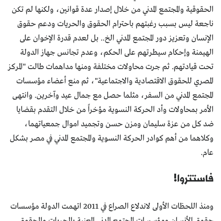
الحقوقية والمجتمع المدني من خلال إصدار عدة قوانين، ولكنها لم تكن
ناجعة ليس بسبب رغبتهم باحترام الحقوق والحريات ودعم حقوق
الإنسان وتعزيز دور المجتمع المدني الخ.. بل لعدم قدرة الإخوان على
الهيمنة وإحكام سيطرتهم على الحكم، وعدم تجانس جهاز الدولة
تحت قيادتهم. ثم جرت محاولات مختلفة ومنها مداهمات طالت "المركز
المصري للحقوق الاقتصادية والاجتماعية"، ثم منع أعضاء مؤسسات
المجتمع المدني من السفر، مثلما حصل مع جمال عيد وآخرين. وانتهى
الأمر بمحاولات وأد الحركة النسوية مؤخراً من خلال التقدم بقضايا
ضد كل من عزة سليمان ومزن حسن وتجميد اموال جمعياتهما،
وكلاهما من أهم كوادر الحركة النسوية والمجتمع المدني في مصر بشكل
عام.
فاستتروا!
ومنذ اللحظات الأولى لاندلاع الصراع في 2011 اتهمت الدولة مؤسسات
حقوق الأنسان ومؤسسات المجتمع المدني المعنية بالحريات والحقوق