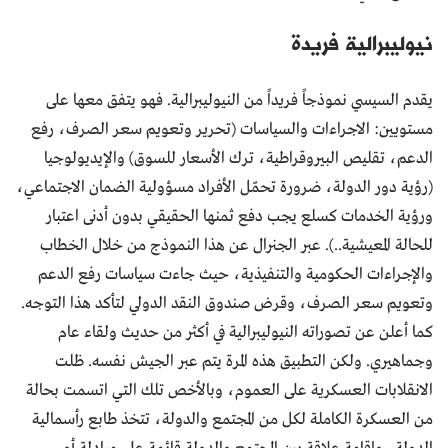
نيوليبرالية فريدة
يقدم السيسي نموذجاً فريداً من النيوليبرالية. فهو يتفق معها على
مستويين: الاجراءات والسياسات (تحرير وتعويم سعر الصرف، رفع
الدعم، تقليص البيروقراطية، ترك الأسعار للسوق) والإيديولوجيا
(رؤية دور الدولة، ضرورة تحمّل الأفراد مسؤولية الضمان الاجتماعي،
ورؤية الخدمات كسلع يجب دفع ثمنها الحقيقي بدون أدنى اعتبار
للحالة المعيشية..). عبر الجنرال عن هذا النموذج من خلال الخطاب
والإجراءات الحكومية والتنفيذية، حيث جاءت سياسات رفع الدعم
وتعويم سعر الصرف، وقرض صندوق النقد الدولي لتأكد هذا التوجه.
كما أعلن عن تصوراته النيوليبرالية في أكثر من حديث ولقاء عام
وجماهيري. ولكن التطبيق هذه المرة يتم عبر الجيش نفسه. ظلت
الانقلابات العسكرية على العموم، وبالأخص تلك التي اتسمت بحالة
من العسكرة الكاملة لكل من المجتمع والدولة، تتخذ طابع رأسمالية