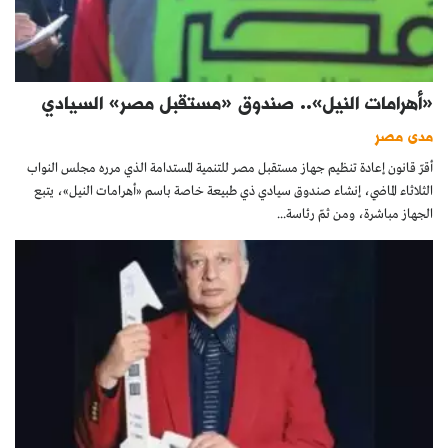
«أهرامات النيل».. صندوق «مستقبل مصر» السيادي
مدى مصر
أقرّ قانون إعادة تنظيم جهاز مستقبل مصر للتنمية المستدامة الذي مرره مجلس النواب
الثلاثاء الماضي، إنشاء صندوق سيادي ذي طبيعة خاصة باسم «أهرامات النيل»، يتبع
الجهاز مباشرة، ومن ثمّ رئاسة...