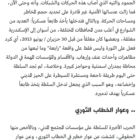
الجمود والتيه الذي أصاب هذه الحركات والشبكات. وأنه وحتى الآن،
فما زالت عدساتها الأمنية غير قادرة على تحديد حجم المخاطر
ومساحات الحركة. وبالتالي فتدخلها يأخذ طابعاً عسكرياً: العديد من
الشوارع في أغلب مدن المحافظات المختلفة، من أسوان إلى الإسكندرية
مغلقة، وبعضها كان مغلقاً من قبل 30 حزيران / يونيو 2013، أي كرد
فعل على الثورة وليس فقط على واقعة "رابعة" وما تبعها من
مظاهرات وأحداث عنف وإرهاب. والأقسام والمؤسسات المهمة في الدولة
محاطة بجدران اسمنتية وحواجز كبيرة. وخلاصة، لم تجد السلطة
حتى اليوم طريقة ناجعة ومستقرة للسيطرة على الحيز المديني
وإخضاعه، وهو السبب الذي يجعل تدخل السلطة يتخذ طابعاً
عسكرياً بهدف تدميره.
.. وعوار الخطاب الثوري
الحرب الأخيرة للسلطة على مؤسسات المجتمع المدني، وبالأخص منها
الحقوقي، كشفت عن عوار خطير في الخطاب الثوري، وعن عوار