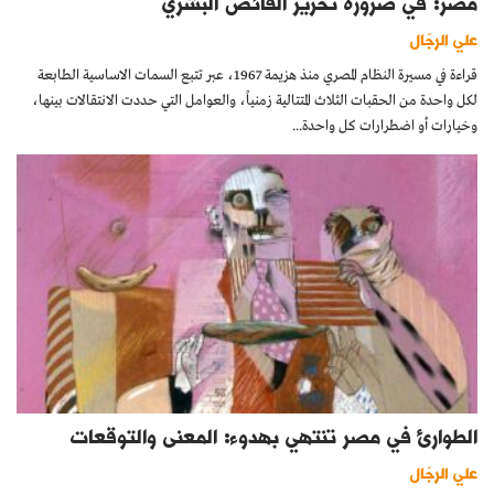
مصر: في ضرورة تحرير الفائض البشري
علي الرجّال
قراءة في مسيرة النظام المصري منذ هزيمة 1967، عبر تتبع السمات الاساسية الطابعة
لكل واحدة من الحقبات الثلاث المتتالية زمنياً، والعوامل التي حددت الانتقالات بينها،
وخيارات أو اضطرارات كل واحدة...
الطوارئ في مصر تنتهي بهدوء: المعنى والتوقعات
علي الرجّال