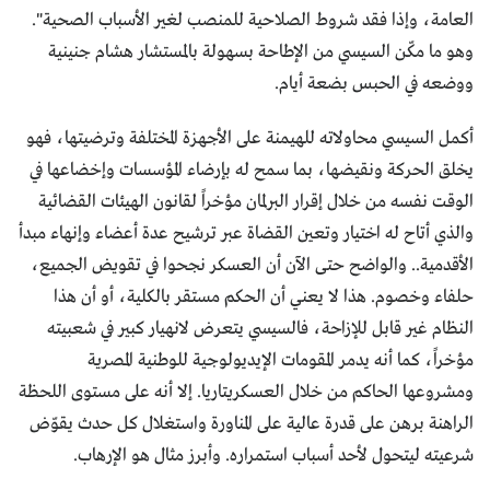
العامة، وإذا فقد شروط الصلاحية للمنصب لغير الأسباب الصحية".
وهو ما مكّن السيسي من الإطاحة بسهولة بالمستشار هشام جنينية
ووضعه في الحبس بضعة أيام.
أكمل السيسي محاولاته للهيمنة على الأجهزة المختلفة وترضيتها، فهو
يخلق الحركة ونقيضها، بما سمح له بإرضاء المؤسسات وإخضاعها في
الوقت نفسه من خلال إقرار البرلمان مؤخراً لقانون الهيئات القضائية
والذي أتاح له اختيار وتعين القضاة عبر ترشيح عدة أعضاء وإنهاء مبدأ
الأقدمية.. والواضح حتى الآن أن العسكر نجحوا في تقويض الجميع،
حلفاء وخصوم. هذا لا يعني أن الحكم مستقر بالكلية، أو أن هذا
النظام غير قابل للإزاحة، فالسيسي يتعرض لانهيار كبير في شعبيته
مؤخراً، كما أنه يدمر المقومات الإيديولوجية للوطنية المصرية
ومشروعها الحاكم من خلال العسكريتاريا. إلا أنه على مستوى اللحظة
الراهنة برهن على قدرة عالية على المناورة واستغلال كل حدث يقوّض
شرعيته ليتحول لأحد أسباب استمراره. وأبرز مثال هو الإرهاب.