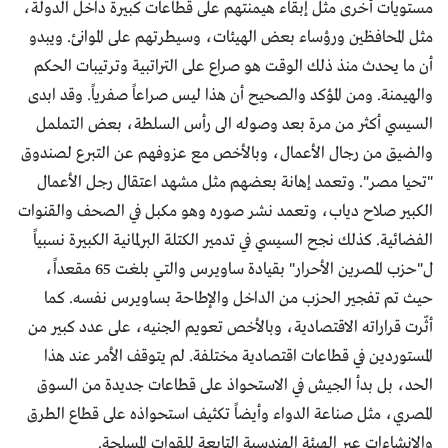
مستويات أخرى مثل إبقاء هيمنتهم على قطاعات كبيرة داخل الدولة،
مثل المحافظين ورؤساء بعض الهيئات، وسيطرتهم على الموانئ. ويبدو
أن ما يحدث منذ ذلك الوقت هو صراع على التراتبية وترتيبات الحكم
والهيمنة. ومن المؤكد والصحيح أن هذا ليس صراعاً صفرياً. وقد ابدى
السيسي أكثر من مرة بعد وصوله الى رأس السلطة، بعض التململ
والضيق من رجال الأعمال، وبالأخص مع عزوفهم عن التبرع لصندوق
"تحيا مصر". وتعمد إهانة بعضهم مثل مشهد اعتقال رجل الأعمال
الكبير صلاح دياب، وتعمد نشر صوره وهو مكبل في الصحف والقنوات
الفضائية. كذلك نجح السيسي في تدمير الكتلة البرلمانية الكبيرة نسبياً
ل"حزب المصرين الأحرار" بقيادة ساويرس والتي بلغت 65 مقعداً،
حيث تم تفجير الحزب من الداخل والإطاحة بساويرس نفسه. كما
أثّرت قراراته الاقتصادية، وبالأخص تعويم الجنيه، على عدد كبير من
المستوردين في قطاعات اقتصادية مختلفة. لم يتوقف الأمر عند هذا
الحد، بل بدأ الجيش في الاستحواذ على قطاعات جديدة من السوق
المصري، مثل صناعة الدواء وأيضاً تكثيف استحواذه على قطاع الطرق
والانشاءات عبر الهيئة الهندسية التابعة للقوات المسلحة.