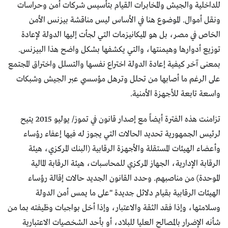
للداخلية والجيش والمخابرات القيام بتأسيس شركات أمن وحراسات
ونقل أموال. الموضوع هنا في الأساس ليس مناقشة بيزنس الأمن
الخاص في مصر، بل هو الميكانيزمات التي لجأت إليها الدولة لإعادة
توزيع أدوارها وهيمنتها، والتي يكشفها بشكل واضح هذا البيزنس.
بمعنى آخر كيفية إعادة الدولة اختراع نفسها والتسلل واختراق المجتمع
على الرغم ما أصابها من تحلل وترهل مؤسسي عبر الجيش وشبكات
واسعة تابعة للأجهزة الأمنية.
تزامنت هذه الفترة أيضاً مع إصدار قانون في تموز/ يوليو 2015 يتيح
لرئيس الجمهورية تحديد الحالات التي يجوز له فيها إعفاء رؤساء
وأعضاء الهيئات المستقلة والأجهزة الرقابية (البنك المركزي، هيئة
الرقابة الإدارية، الجهاز المركزي للمحاسبات، هيئة الرقابة المالية
الموحدة) من مناصبهم. وحدد القانون الجديد حالات إقالة رؤساء
الهيئات الرقابية بقيام دلائل جديدة "على ما يمس أمن الدولة
وسلامتها، وإذا فقد الثقة والاعتبار، وإذا أخل بواجبات وظيفته بما من
شأنه الإضرار بالمصالح العليا للبلاد، أو بأحد الشخصيات الاعتبارية