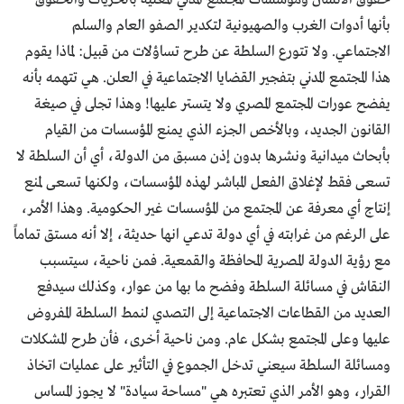
بأنها أدوات الغرب والصهيونية لتكدير الصفو العام والسلم
الاجتماعي. ولا تتورع السلطة عن طرح تساؤلات من قبيل: لماذا يقوم
هذا المجتمع المدني بتفجير القضايا الاجتماعية في العلن. هي تتهمه بأنه
يفضح عورات المجتمع المصري ولا يتستر عليها! وهذا تجلى في صيغة
القانون الجديد، وبالأخص الجزء الذي يمنع المؤسسات من القيام
بأبحاث ميدانية ونشرها بدون إذن مسبق من الدولة، أي أن السلطة لا
تسعى فقط لإغلاق الفعل المباشر لهذه المؤسسات، ولكنها تسعى لمنع
إنتاج أي معرفة عن المجتمع من المؤسسات غير الحكومية. وهذا الأمر،
على الرغم من غرابته في أي دولة تدعي انها حديثة، إلا أنه مستق تماماً
مع رؤية الدولة المصرية المحافظة والقمعية. فمن ناحية، سيتسبب
النقاش في مسائلة السلطة وفضح ما بها من عوار، وكذلك سيدفع
العديد من القطاعات الاجتماعية إلى التصدي لنمط السلطة المفروض
عليها وعلى المجتمع بشكل عام. ومن ناحية أخرى، فأن طرح المشكلات
ومسائلة السلطة سيعني تدخل الجموع في التأثير على عمليات اتخاذ
القرار، وهو الأمر الذي تعتبره هي "مساحة سيادة" لا يجوز المساس