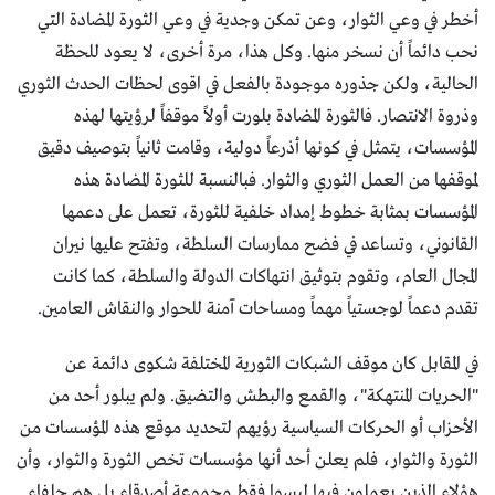
أخطر في وعي الثوار، وعن تمكن وجدية في وعي الثورة المضادة التي
نحب دائماً أن نسخر منها. وكل هذا، مرة أخرى، لا يعود للحظة
الحالية، ولكن جذوره موجودة بالفعل في اقوى لحظات الحدث الثوري
وذروة الانتصار. فالثورة المضادة بلورت أولاً موقفاً لرؤيتها لهذه
المؤسسات، يتمثل في كونها أذرعاً دولية، وقامت ثانياً بتوصيف دقيق
لموقفها من العمل الثوري والثوار. فبالنسبة للثورة المضادة هذه
المؤسسات بمثابة خطوط إمداد خلفية للثورة، تعمل على دعمها
القانوني، وتساعد في فضح ممارسات السلطة، وتفتح عليها نيران
المجال العام، وتقوم بتوثيق انتهاكات الدولة والسلطة، كما كانت
تقدم دعماً لوجستياً مهماً ومساحات آمنة للحوار والنقاش العامين.
في المقابل كان موقف الشبكات الثورية المختلفة شكوى دائمة عن
"الحريات المنتهكة"، والقمع والبطش والتضيق. ولم يبلور أحد من
الأحزاب أو الحركات السياسية رؤيهم لتحديد موقع هذه المؤسسات من
الثورة والثوار، فلم يعلن أحد أنها مؤسسات تخص الثورة والثوار، وأن
هؤلاء الذين يعملون فيها ليسوا فقط مجموعة أصدقاء بل هم حلفاء