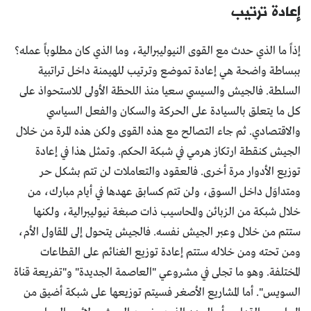
إعادة ترتيب
إذاً ما الذي حدث مع القوى النيوليبرالية، وما الذي كان مطلوباً عمله؟
ببساطة واضحة هي إعادة تموضع وترتيب للهيمنة داخل تراتبية
السلطة. فالجيش والسيسي سعيا منذ اللحظة الأولى للاستحواذ على
كل ما يتعلق بالسيادة على الحركة والسكان والفعل السياسي
والاقتصادي. ثم جاء التصالح مع هذه القوى ولكن هذه المرة من خلال
الجيش كنقطة ارتكاز هرمي في شبكة الحكم. وتمثل هذا في إعادة
توزيع الأدوار مرة أخرى. فالعقود والتعاملات لن تتم بشكل حر
ومتداوَل داخل السوق، ولن تتم كسابق عهدها في أيام مبارك، من
خلال شبكة من الزبائن والمحاسيب ذات صبغة نيوليبرالية، ولكنها
ستتم من خلال وعبر الجيش نفسه. فالجيش يتحول إلى المقاول الأم،
ومن تحته ومن خلاله ستتم إعادة توزيع الغنائم على القطاعات
المختلفة. وهو ما تجلى في مشروعي "العاصمة الجديدة" و"تفريعة قناة
السويس". أما المشاريع الأصغر فسيتم توزيعها على شبكة أضيق من