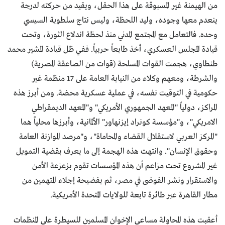
من الهيمنة غير المسبوقة على هذا الحقل، ويقيد من حركته لدرجة
ينعدم معها وجوده، وليد اللحظة، وليس نتاج سلطوية السيسي
وحده. فالتعامل مع المجتمع المدني منذ لحظة اندلاع الثورة، وتحت
قيادة المجلس العسكري، أخذ طابعاً حربياً. ففي ظل قيادة المشير محمد
طنطاوي، هجمت القوات المسلحة (قوات من الصاعقة المصرية)
والشرطة، ومعهم وكلاء من النيابة العامة على 17 منظمة غير
حكومية في التوقيت نفسه، في عملية عسكرية محضة. ومن أبرز هذه
المراكز، دولياً "المعهد الجمهوري الأمريكي" و"المعهد الديمقراطي
الامريكي"، و"مؤسسة كونراد إيزنهاور" الألمانية، وأبرزها محلياً هما
"المركز العربي لاستقلال القضاء والمحاماة"، و"مرصد الموازنة العامة
وحقوق الإنسان". وانتهت هذه الهجمة إلى ما يعرف بقضية التمويل
غير المشروع تحت مزاعم أن هذه المؤسسات تقوم بزعزعة الأمن
والاستقرار ونشر الفوضى في مصر، ثم بفضيحة إجلاء المتهمين من
مطار القاهرة عبر طائرة تابعة للولايات المتحدة الأمريكية.
أعقبت هذه المحاولة مساعي الإخوان المسلمين للسيطرة على المنظمات