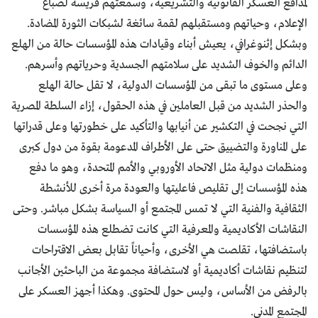
لمدافع العسكر القانونية والتشريعية، وسمعتهم فريسة لضباع
الإعلام، وحياتهم ومستقبلهم لقمة سائغة لشبكات الثورة المضادة.
وبشكل إثنوغرافي، يعيش أبناء وقيادات هذه المؤسسات حالة من الهلع
الدائم والخوف الشديد على سلامتهم الجسدية وحرياتهم وأسرهم.
وعلى مستوى ما تبقى من المؤسسات الدولية، لا تقل حالة الهلع
والحذر الشديد من قبل العاملين في هذه الحقول، إزاء السلطة المصرية
التي نجحت في التكشير عن أنيابها والتأكيد على خطورتها وعلى قدراتها
على المناورة والتضييق حتى على الأطراف المدعومة بقوة من دول كبرى
ومنظمات دولية مثل الاتحاد الأوروبي والأمم المتحدة، وهو ما دفع
هذه المؤسسات إلى تقليص فاعليتها والعودة مرة أخرى للأنشطة
الثقافية والفنية التي لا تمس المجتمع أو السياسة بشكل مباشر. وحتى
النقاشات الأكاديمية والمعرفية التي كانت تضطلع هذه المؤسسات
باستضافتها، تقلصت هي الأخرى، وأحياناً تقابل بعض الاقتراحات
لتنظيم نقاشات أكاديمية أو لاستضافة مجموعة من الباحثين الأجانب
بالرفض من الأساس، وليس حول المحتوى. وهكذا أجهز العسكر على
المجتمع المدني.