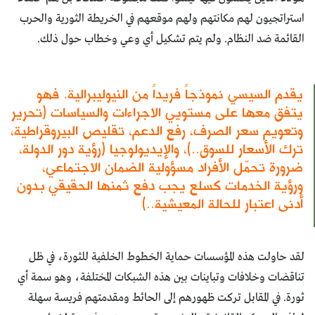
استراتجيون لهم مكانتهم ولهم موقعهم في الخريطة الثورية والحرب
القائمة ضد النظام. ولم يتم تشكيل أي وعي وخطاب حول ذلك.
يقدم السيسي نموذجاً فريداً من النيوليبرالية. فهو
يتفق معها على مستويي الاجراءات والسياسات (تحرير
وتعويم سعر الصرف، رفع الدعم، تقليص البيروقراطية،
ترك الأسعار للسوق..)، والإيديولوجيا (رؤية دور الدولة،
ضرورة تحمّل الأفراد مسؤولية الضمان الاجتماعي،
ورؤية الخدمات كسلع يجب دفع ثمنها الحقيقي بدون
أدنى اعتبار للحالة المعيشية..)
لقد حاولت هذه المؤسسات حماية الخطوط الخلفية للثورة، في ظل
تناقضات وخلافات وتباينات بين هذه الشبكات المختلفة، وهو سمة أي
ثورة. في المقابل تركت ظهورهم إلى الحائط ومقدمتهم فريسة سهلة