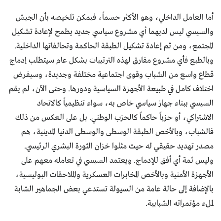
أما العامل الداخلي، وهو الأكثر حسماً، فيمكن تلخيصه بأن الجيش
والسيسي ليس لديهما أي مشروع سياسي جديد يطمح لإعادة تشكيل
المجتمع، ومن ثم إعادة تشكيل الطبقة الحاكمة وتحالفاتها الداخلية.
وبالطبع فأي مشروع مفارق لهذه الترتيبات بشكل عام سيتطلب إدماج
قطاع واسع من الشباب وقوى اجتماعية مختلفة وجديدة، وسيفرض
اختلاف كامل في طبيعة الأجهزة السياسية ودورها. وحتى الآن، لم يقم
السيسي ببناء جهاز سياسي خاص به، سواء تنظيمياً كالاتحاد
الاشتراكي، أو حزباً حاكماً كالحزب الوطني. بل على العكس من ذلك
فالشباب، وبالأخص الطبقة الوسطى والوسطى الدنيا المدينية، هم
مصدر تهديد حقيقي له حيث مثلوا خزان الثورة البشري الرئيسي.
وليس ثمة أي أفق للإدماج. ويعتمد السيسي في تعامله معهم على
الأجهزة الأمنية وبالأخص المخابرات العسكرية والملاحقات البوليسية،
بالإضافة إلى حالة عامة من السيولة تستدعي بعض الجماهير الشابة
لملء مؤتمراته الشبابية.