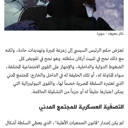
ثائر معروف - سوريا
تعرّض حكم الرئيس السيسي إلى زعزعة كبيرة وتهديدات حادة، ولكنه
مع ذلك نجح في تثبيت أركان سلطته. وهو نجح في تقويض كل
الضغوط الدولية والداخلية، والإجهاز على القوى الاجتماعية المختلفة،
سواء المناوئة له، أو تلك الحليفة له في الداخل والخارج: المجتمع المدني
الذي تعتبره السلطة المصرية خصماً لها، والقوى النيوليبرالية التي
يمكن اعتبارها حليفاً له أو جزءاً من التشكيلة الحاكمة.
التصفية العسكرية للمجتمع المدني
لم يكن إصدار "قانون الجمعيات الأهلية"، الذي يعطي السلطة أشكال