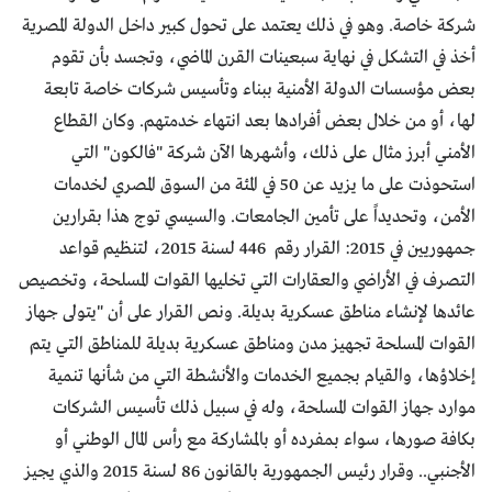
شركة خاصة. وهو في ذلك يعتمد على تحول كبير داخل الدولة المصرية
أخذ في التشكل في نهاية سبعينات القرن الماضي، وتجسد بأن تقوم
بعض مؤسسات الدولة الأمنية ببناء وتأسيس شركات خاصة تابعة
لها، أو من خلال بعض أفرادها بعد انتهاء خدمتهم. وكان القطاع
الأمني أبرز مثال على ذلك، وأشهرها الآن شركة "فالكون" التي
استحوذت على ما يزيد عن 50 في المئة من السوق المصري لخدمات
الأمن، وتحديداً على تأمين الجامعات. والسيسي توج هذا بقرارين
جمهوريين في 2015: القرار رقم 446 لسنة 2015، لتنظيم قواعد
التصرف في الأراضي والعقارات التي تخليها القوات المسلحة، وتخصيص
عائدها لإنشاء مناطق عسكرية بديلة. ونص القرار على أن "يتولى جهاز
القوات المسلحة تجهيز مدن ومناطق عسكرية بديلة للمناطق التي يتم
إخلاؤها، والقيام بجميع الخدمات والأنشطة التي من شأنها تنمية
موارد جهاز القوات المسلحة، وله في سبيل ذلك تأسيس الشركات
بكافة صورها، سواء بمفرده أو بالمشاركة مع رأس المال الوطني أو
الأجنبي.. وقرار رئيس الجمهورية بالقانون 86 لسنة 2015 والذي يجيز