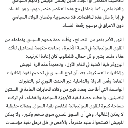
المحاسيب القدامى أو الجدد الذين يضمن الجيش ولائهم السياسي
والاجتماعي، كما يتداخل مع هذه العناصر عنصر مهم، وهو الفساد
في إدارة مثل هذه المناقصات. فلا محسوبية وضمان للولاء السياسي
دون الاغراق في توسيع رقعة الفساد.
انتهى الأمر بقدر من التصالح، وقلّت حدة هجوم السيسي وتململه من
القوى النيوليبرالية في السنة الأخيرة، وجاءت حكومة إسماعيل لتأكد
هذا، مثلما يشير وائل جمال. فالمطلوب كان إعادة الترتيب:
البيروقراطية الأمنية في المقام الأول، وتحديداً هذه المرة الجيش
والمخابرات العسكرية، بعد أن نجح السيسي في تحجيم نفوذ المخابرات
العامة وأمن الدولة والداخلية عبر الحدث الثوري ثم بالتغيرات
الواسعة التي أطاحت بعدد كبير من وكلاء المخابرات العامة في السنتين
الماضيتين، واعطت حصة لبقية الأجهزة السيادية والقضاء، ثم تركت
مساحة كبيرة للقوى النيوليبرالية لتقاسم بقية السوق. وهناك حقيقية
لا يمكن إغفالها، وهي أن السوق المصري سوق ضخم وكبير، ولا يمكن
للجيش الاستحواذ عليه منفرداً، بالأخص في ظل ترهل بقية مؤسسات