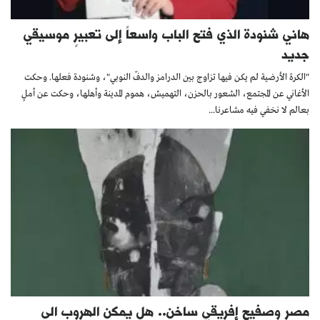
هاني شنودة الذي فتح الباب واسعاً إلى تعبيرٍ موسيقي
جديد
"الكرة الأرضية لم يكن فيها تزاوج بين الدرامز والدفّ النوبي"، وشنودة فعلها. وحكت
الأغاني عن المجتمع، الشعور بالحزن، التهميش، هموم المدينة وأهلها، وحكت عن أملٍ
بعالم لا نخفي فيه مشاعرنا...
مصر وصفيح إفريقي ساخن.. هل يمكن الهروب الى