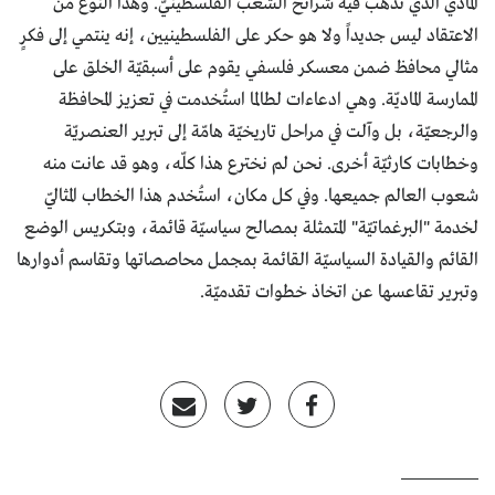
الماديّ الذي تذهب فيه شرائح الشعب الفلسطينيّ. وهذا النوع من
الاعتقاد ليس جديداً ولا هو حكر على الفلسطينيين، إنه ينتمي إلى فكرٍ
مثالي محافظ ضمن معسكر فلسفي يقوم على أسبقيّة الخلق على
الممارسة الماديّة. وهي ادعاءات لطالما استُخدمت في تعزيز المحافظة
والرجعيّة، بل وآلت في مراحل تاريخيّة هامّة إلى تبرير العنصريّة
وخطابات كارثيّة أخرى. نحن لم نخترع هذا كلّه، وهو قد عانت منه
شعوب العالم جميعها. وفي كل مكان، استُخدم هذا الخطاب المثاليّ
لخدمة "البرغماتيّة" المتمثلة بمصالح سياسيّة قائمة، وبتكريس الوضع
القائم والقيادة السياسيّة القائمة بمجمل محاصصاتها وتقاسم أدوارها
وتبرير تقاعسها عن اتخاذ خطوات تقدميّة.