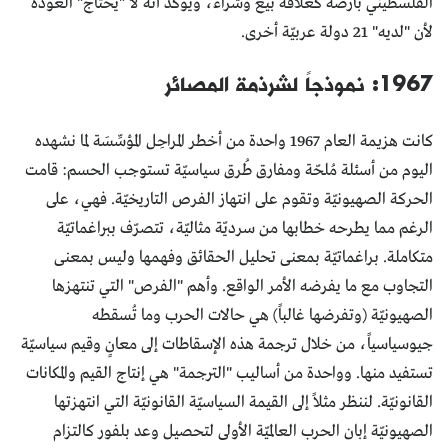
الفلسطيني بأرضه كعلاقة بيع وشراء، ويؤكد أنه لا "يحتاج" العودة
لأن "لديه" 21 دولة عربيّة أخرى.
1967: نموذجاً لشرذمة المصائر
كانت هزيمة العام 1967 واحدة من أخطر المراحِل المؤسِّسَة لما نشهده
اليوم من أسئلة مُلحّة ومفارق طُرق سياسيّة تستوجب الحسم: قامت
الحركة الصهيونيّة وتقوم على انتهاز الفرص التاريخيّة. فهي، على
الرغم مما يطرحه خطابها من سرديّة مثاليّة، تتصرّف ببراغماتيّة
متكاملة. براغماتيّة بمعنى تحليل الحقائق وفهمها وليس بمعنى
التجاوب مع ما يفرضه الأمر الواقع. وأهم "الفرص" التي تنتهزها
الصهيونيّة (وتفرضها غالباً) هي حالات الحرب وما تُسقطه
جيوسياسياً، من خلال ترجمة هذه الإسقاطات إلى معانٍ وقيم سياسيّة
تستفيد منها. وواحدة من أساليب "الترجمة" هي إنتاج القيم والمكانات
القانونيّة. لننظر مثلاً إلى القيمة السياسيّة القانونيّة التي انتهزتها
الصهيونيّة إبان الحرب العالميّة الأولى لتحصيل وعد بلفور كالتزام