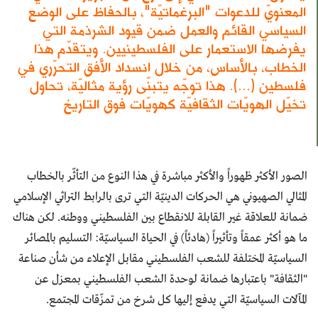
المعنويّ للدعوات "البرغماتيّة"، بالحفاظ على الوضع
السياسي القائم والعمل ضمن قيود الشرذمة التي
يفرضها الاستعمار على الفلسطينيين. ويتقدّم هذا
الخطاب، بالأساس، من خلال انسداد الأفق التحرّري في
فلسطين (...). هذا توجّه يتبنّى رؤية مثاليّة، تحاول
تخيّل الهويّات الثقافيّة كهويّات فوق التاريخ
الصور الأكثر ظهوراً والأكثر مباشرة في هذا النوع من التأثّر بالخطاب
المثالي الصهيوني هي الحركات الدينيّة التي ترى بالرابط التراثي الإسلامي
ضمانة للعلاقة غير القابلة للانقطاع بين الفلسطيني ووطنه. لكن هناك
ما هو أكثر عمقاً وتأثيراً (هادئاً) في الحياة السياسيّة: التسليم بالمصائر
السياسيّة المختلفة للشعب الفلسطيني مقابل الإعلاء من شأن صناعة
"الثقافة" باعتبارها ضمانة لوحدة الشعب الفلسطيني بمعزل عن
المآلات السياسيّة التي يدفع إليها كل شرخ من تمزّقات المجتمع.