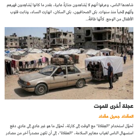
شاهدها الناس، وعرفوا أنهم لا يُشاهدون جنازةً عابرة، بقدر ما كانوا يُشاهِدون قهرهم
وألمهم المخبأ منذ سنوات. بكى الصحافيون، بكى السكان، انهارت النساء، وذابت قلوب
الأطفال من الوجع. كأنّها طاقةٌ...
عجلة أخرى للموت
المقداد جميل مقداد
تَحوَّل استخدام "العِقلاة" مع الوقت إلى كارثة، تَحوَّل ما هو غير عادي إلى عادي. دفع
استسهال الناس لغياب معايير السلامة، "العقلاة"، إلى أن تكون مصدراً آخر من مصادر