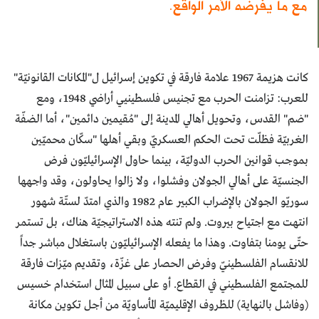
مع ما يفرضه الأمر الواقع.
كانت هزيمة 1967 علامة فارقة في تكوين إسرائيل ل"المكانات القانونيّة"
للعرب: تزامنت الحرب مع تجنيس فلسطينيي أراضي 1948، ومع
"ضم" القدس، وتحويل أهالي المدينة إلى "مُقيمين دائمين"، أما الضفّة
الغربيّة فظلّت تحت الحكم العسكريّ وبقي أهلها "سكّان محميّين
بموجب قوانين الحرب الدوليّة، بينما حاول الإسرائيليّون فرض
الجنسيّة على أهالي الجولان وفشلوا، ولا زالوا يحاولون، وقد واجهها
سوريّو الجولان بالإضراب الكبير عام 1982 والذي امتدّ لستّة شهور
انتهت مع اجتياح بيروت. ولم تنته هذه الاستراتيجيّة هناك، بل تستمر
حتّى يومنا بتفاوت. وهذا ما يفعله الإسرائيليّون باستغلال مباشر جداً
للانقسام الفلسطينيّ وفرض الحصار على غزّة، وتقديم ميّزات فارقة
للمجتمع الفلسطيني في القطاع. أو على سبيل المثال استخدام خسيس
(وفاشل بالنهاية) للظروف الإقليميّة المأساويّة من أجل تكوين مكانة