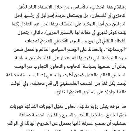
ويتقدّم هذا الخطاب، بالأساس، من خلال الانسداد التام للأفق
التحرّري في فلسطين، بل ويستغل عربدة إسرائيل في رفسها لحل
الدولتين من أجل التوكيد على التمسّك بهذا الحل غير العادل (كما
بيّنت كوثر قديري في مقالة لها بالسفير العربي). بالتالي، يتحوّل
الغطاء الثقافي إلى نوع من التبرير الأخلاقي المعنويّ لدعوات
"البرغماتيّة"، بالحفاظ على الوضع السياسي القائم والعمل ضمن
قيود الشرذمة التي يفرضها الاستعمار على الفلسطينيين. سياسة
يمكن أن نسميها بسياسة التجاوب والتجاوز: التجاوب مع الوضع
السياسي القائم والعمل ضمن أطره، والسعي لمصائر سياسيّة مختلفة
تبعث بكل فئة من الشعب الفلسطينيّ إلى قدرٍ مختلف، وفي الوقت
ذاته تتجاوزه على المستوى المعنويّ الثقافيّ.
هذا توجّه يتبنّى رؤية مثاليّة، تحاول تخيّل الهويّات الثقافيّة كهويّات
فوق التاريخ، وتتخيّل الشعر والمسرح والفنون الجميلة صناعة
تستطيع أن تمضغ المعرفة ذاتها بمعزل عن الشروخ الهائلة في الواقع