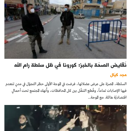
نُقايض الصحّة بالخبز: كورونا في ظل سلطة رام الله
مجد كيّال
السلطة، المصرّة على عرض عضلاتها، فرضت في الموجة الأولى حظر التجوّل في مدنٍ تنعدم
فيها الإصابات تماماً، وقُطع التنقّل بين كل المحافظات، وأُنهك المجتمع تحت أحمالٍ
اقتصاديّة هائلة. مع الموجة...