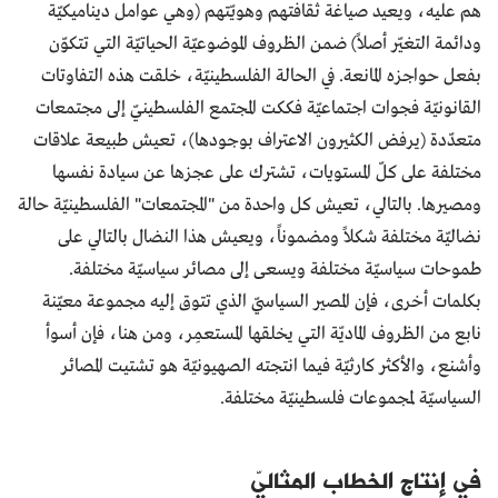
هم عليه، ويعيد صياغة ثقافتهم وهويّتهم (وهي عوامل ديناميكيّة
ودائمة التغيّر أصلاً) ضمن الظروف الموضوعيّة الحياتيّة التي تتكوّن
بفعل حواجزه المانعة. في الحالة الفلسطينيّة، خلقت هذه التفاوتات
القانونيّة فجوات اجتماعيّة فككت المجتمع الفلسطينيّ إلى مجتمعات
متعدّدة (يرفض الكثيرون الاعتراف بوجودها)، تعيش طبيعة علاقات
مختلفة على كلّ المستويات، تشترك على عجزها عن سيادة نفسها
ومصيرها. بالتالي، تعيش كل واحدة من "المجتمعات" الفلسطينيّة حالة
نضاليّة مختلفة شكلاً ومضموناً، ويعيش هذا النضال بالتالي على
طموحات سياسيّة مختلفة ويسعى إلى مصائر سياسيّة مختلفة.
بكلمات أخرى، فإن المصير السياسيّ الذي تتوق إليه مجموعة معيّنة
نابع من الظروف الماديّة التي يخلقها المستعمِر، ومن هنا، فإن أسوأ
وأشنع، والأكثر كارثيّة فيما انتجته الصهيونيّة هو تشتيت المصائر
السياسيّة لمجموعات فلسطينيّة مختلفة.
في إنتاج الخطاب المثاليّ