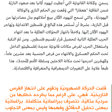
رسميّ. والمكانة القانونيّة التي أعطيت ليهود ألمانيا بعد صعود النازيّة
ضمن اتفاقيّة "هعفارا" التي وُقعت بين الحكم النازي والوكالة
اليهوديّة، والتي تسمح لليهود الألمان ببيع أملاكهم بدل مصادرتها من
قبل النازية، بشرط أن تُستثمر هذه المبالغ في فلسطين الانتدابيّة ويُهاجر
اليهود الألمان إليها. ولاحقاً بانتهاز التحوّلات العالميّة ما بعد انتهاء
الحرب العالميّة الثانية لتحصيل قرار تقسيم فلسطين.. ومن ثمّ النكبة
واستغلال الحرب لفرض مكانات قانونيّة جديدة (فلسطينيّو الداخل
تحت الحكم العسكريّ والانتهاء من فرض الجنسية بعد عشرين عاماً،
والمهجّرين اندرجوا تحت مكانة اللاجئين وسلطة الأمم المتّحدة)، هذا
طبعاً علاوة على التغييرات الديمغرافية والجغرافيّة والاقتصاديّة..
قامت الحركة الصهيونيّة وتقوم على انتهاز الفرص
التاريخيّة. فهي، على الرغم مما يطرحه خطابها من
سرديّة مثاليّة، تتصرّف ببراغماتيّة متكاملة. براغماتيّة
بمعنى تحليل الحقائق وفهمها وليس بمعنى التجاوب