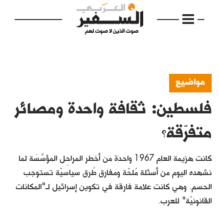
مواضيع
فلسطين: ثقافة واحدة ومصائر
الرئيسية
مواضيع
متفرّقة؟
إفتتاحية
كانت هزيمة العام 1967 واحدة من أخطر المراحِل المؤسِّسَة لما
فكرة
نشهده اليوم من أسئلة مُلحّة ومفارق طُرق سياسيّة تستوجب
الحسم. وهي كانت علامة فارقة في تكوين إسرائيل لـ"المكانات
دفاتر
القانونيّة" للعرب.
بالصورة