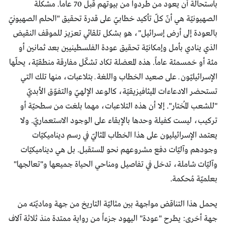
باستحالة أن يعود من طُردوا من بيوتهم قبل 70 عاماً. مشكلة
الصهيونيّة هي أنّ كلّ تأكيد خطابيّ على قدرة تحقيق "الحلم الصهيونيّ
بالعودة إلى أرض إسرائيل"، هو بشكل تلقائي تعزيز للموقف النقيض
الذي ينادي بأمل وإمكانيّة تحقيق عودة الفلسطينيين بعد ثمانين أو
مئة أو خمسمئة عاماً. هذه المعضلة تكاد تشكّل مفارقة منطقيّة، يحلّها
الإسرائيليّون ــ على صعيد الخطاب واللغة ــ بتلاعبات، منها تلك التي
تستحضر الادعاءات الميثافيزيقيّة، كالوعد الإلهيّ والتفوّق الأبديّ
"للشعب المُختار". إلا أن هذه التلاعبات، مهما بلغت من سطحيّة أو
تركيب، ليست كفيلة وحدها بالإبقاء على الوجود الاستعماريّ. ولا
يعتمد الإسرائيليون على هذا الخطاب المثاليّ في رسم ديناميكيّات
وجودهم وآليّات دفع مشروعهم نحو المستقبل. بل هي ديناميكيّات
وآليّات شاملة، تدخل في تفاصيل ومناحي الحياة جميعها و"تعالجها"
بعلميّة مُحكمة.
يحمل هذا التناقض مواجهة بين مثاليّة التاريخ من جهة وماديّته من
جهة أخرى: يطرح "عودة" اليهود جزءاً من رواية ممتدة منذ ثلاثة آلاف