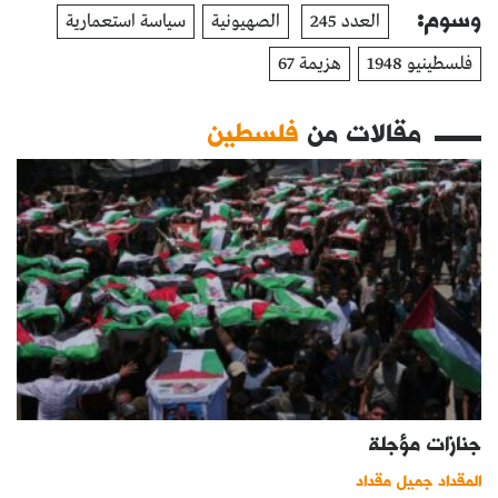
وسوم:
العدد 245
الصهيونية
سياسة استعمارية
فلسطينيو 1948
هزيمة 67
مقالات من
فلسطين
جنازات مؤجلة
المقداد جميل مقداد