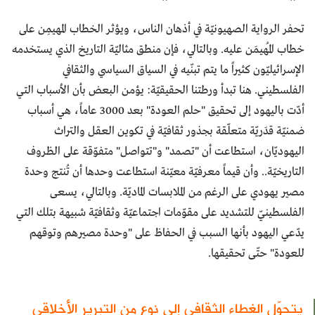
تحفر الرواية الصهيونيّة في أذهان الناس، ويؤثر الخطاب المهيمِن على
خطاب المُهيمَن عليه. وبالتالي، فإن منطق مثاليّة التاريخ الذي يستخدمه
الإسرائيليّون كثيراً ما يتم تبنّيه في السياق السياسي والثقافي
الفلسطيني. هنا تبدأ ورطتنا الحقيقيّة: يؤمن البعض بأن الأسباب التي
أدّت باليهود إلى تحقيق "حلم العودة" بعد 3000 عاماً، هي أسباب
ضمنيّة قدَريّة متعلّقة بجذور ثقافيّة في تكوين العقل والتراث
اليهوديّان، استطاعت أن "تصمد" و"تتواصل" متفوّقة على الظروف
التاريخيّة.. وأن قيماً معرفيّة معيّنة استطاعت وحدها أن تُنتج وحدة
مصير يهودي على الرغم من الملابسات الماديّة. وبالتالي، يسعى
الفلسطينيّ للتشديد على مقوّمات اجتماعيّة وثقافيّة شبيهة بتلك التي
يدّعي اليهود بأنها السبب في الحفاظ على "وحدة مصيرهم وتوقهم
للعودة" حتّى تحقيقها.
يتحوّل الغطاء الثقافي إلى نوع من التبرير الأخلاقي