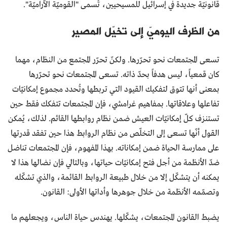
قانونيّة جديدة في إسرائيل للمسيحيين، تُسمى "القوميّة الآراميّة".
من الظرف اليوميّ إلى تخيّل المصير
تسعى المجتمعات نحو تحرّرها. ولكنّ تحرّر المجتمع من النظام، مهما
كان قمعياً، ليس هدفاً بحدّ ذاته. تسعى المجتمعات نحو تحرّرها
بمعنى أنها تتوق لتفكيك القيود التي تربطها وتُحدد مجموع إمكانيّات
تفاعلها وعلاقاتها. بمفاهيم غرامشي، فإن المجتمعات تتفكك فقط حين
تستنزف كلّ إمكانيّات العيش ضمن نظام روابطها القائم. لذلك، يُمكن
القول أنّها تسعى إلى التخلّص من نظام الروابط هذا حين تفقد قدرتها
على ممارسة الحياة ضمن إمكاناته. بهذا المفهوم، فإن المجتمعات تناضل
ضدّ الأنظمة من أجل فتح إمكانيّات حياتها، وبالتالي فإن نضالها هذا لا
يمكنه أن يتشكّل إلا من خلال طبيعة الروابط القائمة، والذي تشكّله
وتصمّمه الأنظمة من خلال جوهرها وأداتها الأولى: القانون.
يضبط القانون المجتمعات، يشكّلها. يهندس حياة الناس، ويجعلهم ما