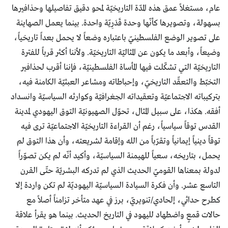
عام، مستغلاً عمق هذه المدّة التاريخيّة لمحو دقيق تفاصيلها وحذافيرها
بسهولة، وتصويرها كأنّها وحدة قَدَرِيّة واحدة. بينما يعمل الصهاينة
على تصوير الوضع الفلسطينيّ باعتباره وضعاً لا يحمل بعداً تاريخياً،
وضيعاً، وأبعد ما يكون عن المثاليّة التاريخيّة. ولأننا أكثر قرباً للفترة
التاريخيّة التي تشكّلت فيها المأساة الفلسطينيّة، فإننا أقرب لحذافير
التخبّط والتعقّد التاريخيّ، وإحباطاته ومشاعر العبثيّة الكامنة فيه،
بتركيباته الاجتماعيّة وتعقيداته الجغرافيّة وكوارثه السياسيّة وانسداد
أفقه. هكذا، على سبيل المثال، تحوّل الصهيونيّة التوق اليهودي لمدينة
القدس توقاً سياسياً، رغم أن القراءة التاريخيّة الاجتماعيّة ترى فيه
توقاً دينياً إيمانياً وتقرّباً من الله وإقامة لشريعته، وأن هذا التوق لم
يحمل، بتاريخه، سعياً للهيمنة السياسيّة، وأكيد أنّه لم يكن تصوّراً
لدولة بمعناها القوميّ الحديث الذي لم تدركه البشريّة حتّى القرن
التاسع عشر. وأن فكرة السيادة السياسيّة اليهوديّة لم تكن واردة إلا
كطرح حداثي، إلحادي/تنويريّ، برز في عهد متأخر تزامناً أصلاً مع
حالات قمعٍ واضطهاد لليهود في التاريخ الحديث. بينما هو يقرأ علاقة