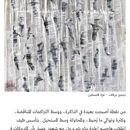
تيسير بركات - غزة فلسطين
من نقطة أصبحت بعيدة في الذاكرة، ووسط التراكمات المتناقضة،
وكثرة وتوالي ما يُحبط، والمحاولة وسط المستحيل.. يتأسس طيف
انقلاب هاجسه إعادة بناء شيء ما، مع شعور عميق بأن المتروكات في