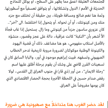
المجتمعات العتيقة أعمق مما يظهر على السطح، أو يوكل للنماذج
الحديثة في الأمم / الدول وتشكلاتها، أو يتوافق تعسفياً مع أسطورتها.
وثمة هنا نغم ضائع ومسافة طويلة، بين حقيقة أن تختلف مع جزء
منك ومن كينونتك، أو أن تحوله ــ أو يتحول إذا اختلفتما ــ الى "آخر"..
كان عزوري ساسون جزءاً من كينونتي وما زال. يستحيل إذا غاب فجأة
الاَّ أشعر بأن "النكبة" كانت عراقية، دالة على عجز وقصور، منشؤه
بالأصل استلاب مفهومي، هو هنا مضاعَف. ذلك أن قضية اليهود
والكينونة الوطنية موكولتان لضرورة مروية تاريخية تدحر الخطاب
الصهيوني وتسفهه. فبيت إبراهيم موجود في أور، والبابا السابق كان في
تسعينات القرن الماضي على وشك أن يقوم برحلة أطلق عليها اسم
"رحلة الايمان"، من أور (ذي قار) في جنوب العراق إلى القدس، لولا
رفض صدام حسين في اللحظة الأخيرة بحجة الحصار الاقتصادي الذي
كان يومها مفروضاً على العراق.
لقد حضر الغرب هنا متداخلاً مع صهيونية هي ضرورة