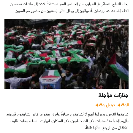
رحلة النواح النسائي في العراق، من المجالس السرية و"الكَفّالات" إلى ملايات يحصدن
آلاف المشاهدات، ويصلن بأصواتهن إلى رجال كانوا يُمنعون من حضور مجالسهن..
جنازات مؤجلة
المقداد جميل مقداد
شاهدها الناس، وعرفوا أنهم لا يُشاهدون جنازةً عابرة، بقدر ما كانوا يُشاهِدون قهرهم
وألمهم المخبأ منذ سنوات. بكى الصحافيون، بكى السكان، انهارت النساء، وذابت قلوب
الأطفال من الوجع. كأنّها طاقةٌ...