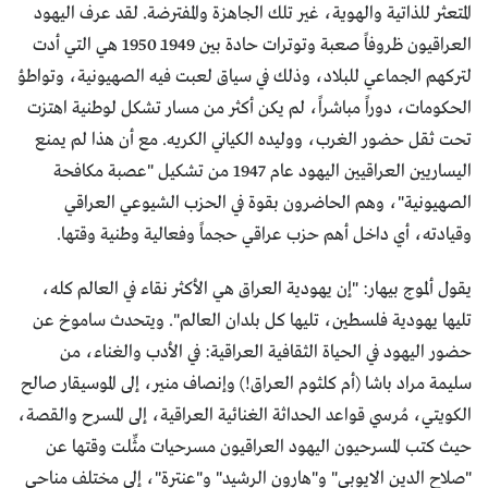
المتعثر للذاتية والهوية، غير تلك الجاهزة والمفترضة. لقد عرف اليهود
العراقيون ظروفاً صعبة وتوترات حادة بين 1949ــ 1950 هي التي أدت
لتركهم الجماعي للبلاد، وذلك في سياق لعبت فيه الصهيونية، وتواطؤ
الحكومات، دوراً مباشراً، لم يكن أكثر من مسار تشكل لوطنية اهتزت
تحت ثقل حضور الغرب، ووليده الكياني الكريه. مع أن هذا لم يمنع
اليساريين العراقيين اليهود عام 1947 من تشكيل "عصبة مكافحة
الصهيونية"، وهم الحاضرون بقوة في الحزب الشيوعي العراقي
وقيادته، أي داخل أهم حزب عراقي حجماً وفعالية وطنية وقتها.
يقول ألموج بيهار: "إن يهودية العراق هي الأكثر نقاء في العالم كله،
تليها يهودية فلسطين، تليها كل بلدان العالم". ويتحدث ساموخ عن
حضور اليهود في الحياة الثقافية العراقية: في الأدب والغناء، من
سليمة مراد باشا (أم كلثوم العراق!) وإنصاف منير، إلى الموسيقار صالح
الكويتي، مُرسي قواعد الحداثة الغنائية العراقية، إلى المسرح والقصة،
حيث كتب المسرحيون اليهود العراقيون مسرحيات مثِّلت وقتها عن
"صلاح الدين الايوبي" و"هارون الرشيد" و"عنترة"، إلى مختلف مناحي