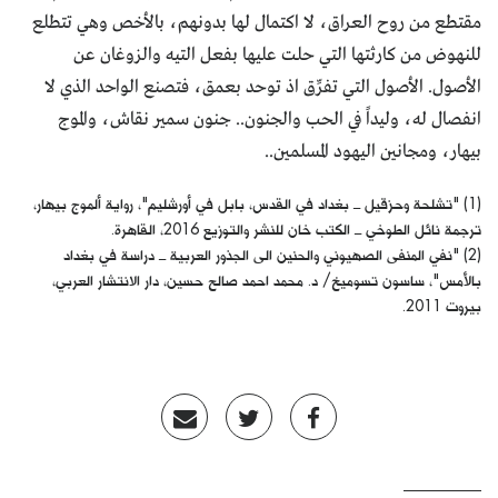
مقتطع من روح العراق، لا اكتمال لها بدونهم، بالأخص وهي تتطلع
للنهوض من كارثتها التي حلت عليها بفعل التيه والزوغان عن
الأصول. الأصول التي تفرِّق اذ توحد بعمق، فتصنع الواحد الذي لا
انفصال له، وليداً في الحب والجنون.. جنون سمير نقاش، والموج
بيهار، ومجانين اليهود المسلمين..
(1) "تشلحة وحزقيل ــ بغداد في القدس، بابل في أورشليم"، رواية ألموج بيهار،
ترجمة نائل الطوخي ــ الكتب خان للنشر والتوزيع 2016، القاهرة.
(2) "نفي المنفى الصهيوني والحنين الى الجذور العربية ــ دراسة في بغداد
بالأمس"، ساسون تسوميخ/ د. محمد احمد صالح حسين، دار الانتشار العربي،
بيروت 2011.