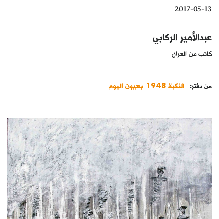
2017-05-13
كتّابنا
الأرشيف
عبدالأمير الركابي
كاتب من العراق
النكبة 1948 بعيون اليوم
من دفتر: