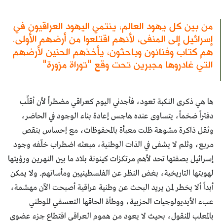
من بين كل يهود العالم، ينتمي اليهود العراقيون في
إسرائيل إلى المنفى، لأنهم اقتلعوا من أرضهم الأولى.
هم كتاب وفنانون وباحثون، يأخذهم الحنين لأرضهم
التي غادروها مجبرين تحت وقع "توراة مزورة"
ها هي ذكرى النكبة تعود، فأجدني اليوم كعراقي مضطراً لأن أقلِّب
دفتراً ضخماً، يتساوى عنده هاجس إعادة بناء الوجود في الحاضر،
وثقل ذاكرة مشوهة ظلت معبأة بالمحفوظات، مع إحساس بنقص
مريع، وثلم لا يشفى في الذات الوطنية، مبعثه اضطراب خلّفه وجود
إسرائيل بصفتها تحد لأهم مرتكزات كينونة بلاد ما بين النهرين ورؤيتها
لهويتها التاريخية، بغض النظر عن الفلسطينيين ومأساتهم. ولا يمكن
أبداً ألا يخطر لمن يريد البحث عن وطنية عراقية أصبحت الآن مهشمة،
عبء الأيديولوجيات الحزبية، ووطأة الحاقها التعسفي للوطني
بالمعلب المنقول، بحيث لا يعود من هموم العراقي اقتطاع جزء عضوي