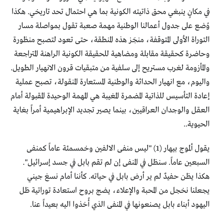
في مكانٍ ينبغي محق ذاتيته الكونية بما هي احتمال تحد تاريخي. هكذا
وُضع على جدول أعمالنا الوطنية مهمة صعبة تقول بمواصلة مسار
التوراة الأولى المتوقفة، منجَز هذه المنطقة، حتى تعود لتصبح منظورة
وحاضرة كحقيقة مقابلة ومضاهية للحقيقة الكونية الراهنة المتراجعة
والمأزومة لغرب مستريح إلى سلفية من متبقيات قرون الانهيار الطويل.
واليوم، مع انهيار الحداثة والوطنية المستعارة المنقولة، تصبح عملية
إعادة التأسيس للذاتية المضمرة المغيبة هي المهمة الوحيدة المقبولة أمام
العقل والوجدان العراقيين، بينما يصير تجديد الإبراهيمية أمراً بغاية
الحيوية..
يقول ألموج بيهار (1) "ليس منفى الالفين وخمسمئة عاماً كمنفى
السبعين عاماً. سنظل في المنفى إن لم تقم بابل في جسد إسرائيل".
هكذا يظن حفيدٌ لم ير أرض بابل في حياته. كأننا أمام نسغ جيني
يجعلنا نخجل من المحبة والإعلاء، يضج بروح استعادة توراتية ظل
اليهود أبناء بابل يصنعونها في المنفى الذي أُخذوا اليه بعيداً عنا.