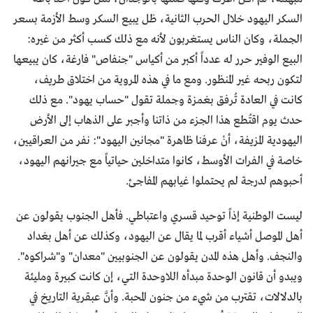
السكر اليهود خلال الحرب الثانية، ظل يبيع السكر وسط الأزمة بسعر
الجملة، وكان الناس يستغربون لأنه مع ذلك كسب أكثر من غيره:
البيع الوفير حرر له عدداً أكبر من أكياس "جنفاص" فارغة، كان يبيعها
لتكون ربحه غير المنظور. ومع ما في هذه المروية من اختلاق طريف،
كانت في العادة تُرفق بغمزة وجملة تقول "حساب يهود". مع ذلك
حدث يوم اقتُطع هذا الجزء من ذاتنا وأجبر على الذهاب إلى الأرض
اليهودية المزيفة، أنْ عرفنا ظاهرة "مجانين اليهود": نفر من العراقيين،
خاصة في الفرات الأوسط، كانوا متداخلين حياتياً مع جيرانهم اليهود،
أحبوهم لدرجة لم يحتملوا غيابهم المفاجئ.
ليست الوطنية إذاً توحيد قسري واعتباطي. فأهل الجنوب يقولون عن
أهل الموصل أشياء أقرب لما يقال عن اليهود، وكذلك عن أهل بغداد
والنجف. وأهل هذه المدن يقولون عن الجنوبيين "معدان" و"شراكوه".
ويبدو أن قانون الوحدة مبدأه اللاوحدة التي، إن كانت كبيرة ومليئة
بالدلالات، تقترب من شيء من جنون المحبة. وأنَّ عبقرية التاريخ في