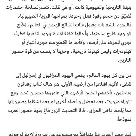
بنيتنا التاريخية والمفهومية كانت ــ أو هي ظلت ــ تتسع لمصلحة اختصارات
تُضيِّق من حجم وقوة فعل وجودنا بمواجهة المروية الصهيونية.
فاللجوء للشعارات وقبول فتات الشائع المهيمِن في العالم، وَضَع
المواجهة خارج ساحتها، وأحالها لاختلالات لا وجود لنا فيها كطرف
تجري المعركة على أرضه، وكأنما ما اقتطع منه مجرد أشبار أو
كيلومترات وليس كينونة تاريخية، وخزيناً لا ينضب من قوة حضور
التاريخ.
من بين كل يهود العالم، ينتمي اليهود العراقيون في إسرائيل إلى
المنفى، لأنهم اقتلعوا من أرضهم الأولى. هم هناك كتاب وفنانون
وباحثون، يأخذهم الحنين لأرضهم التي غادروها مجبرين تحت وقع
"توراة مزورة"، بعد تعطيل واقصاء أخرى لم يعد تشكلها وصيرورتها
مما يُلحظ داخل العراق، طالما التحديث المزور طاغ بقوة حضور الغرب
نموذجاً.
لقد حضر الغرب هنا متداخلاً مع صهيونية هي ضرورة لازمة لوجوده