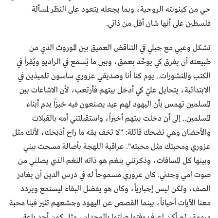
حي من كينونته الروحية، وبما يجعله يتعود على النظر لمسألة
فلسطين على أنها شان أقل من ذاتي.
تشكل وعيي مع جيلي في التناقض العميق بين الموروث الذي من
طبيعته أن يفرق كي يوحِّد بعمق، وبين ما يُسمع في الراديو ويُقرأ في
الكتب والمنشورات.. يوم كنا أنا وصديقي عزوري ساسون تلميذين في
الابتدائية، يتحايل عليّ كي أدخل بيتهم فأرتعب، لأن الاشاعات بين
المسلمين تهمس بأن اليهود لهم عيد يصنعون فيه خبزاً بدم أبناء
المسلمين.. إلى أن دخلت بيتهم أخيراً، واستقبلتني أمه بالقبلات
والأحضان وهي تضحك قائلة: "لا تخف يمّه ما راح أذبحك، لأنك مثل
عزوري ومحبتك مثل محبته". عراقية اللهجة بأصالة مسحت بيني
وبينها كل المسافات، وذكرتني بنغم هو ذاته النغم الذي يصلني من
صوت امي وجدتي. كان عزوري مسموحاً له في درس الدين أن يغادر
الصف، ولكن ليس إجبارياً، وكان هو يفضل البقاء ليستمع ويردد
معنا الآيات أحياناً، بينما القصص عن اليهود وجشعهم تثير فينا محبة
مبهمة، لم أكن اعرف وقتها صلتها بالوجدان، مثل كون أحد باعة