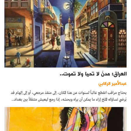
العراق: مدنٌ لا تحيا ولا تموت..
عبدالأمير الركابي
يحتاج مراقب انقطع غائباً لسنوات عن هذا المكان، إلى منقذ مرجعي، أو إلى إلهام قد
يُرضي تساؤله الملحّ إزاء ما يمكن أن يراه ويحسّه، إذا رجع ليعيش متنقلاً بين بغداد...