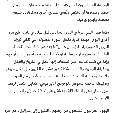
الوظيفة العامة.. وهذا يدل كأنما على وطنيتين، احداهما كان من
حظها ومصيرها أن تختفي وتُقمع لصالح أخرى مستعارة، ضيقة،
مفتعلة وايديولوجية.
وكما فعل النبي عزرا في القرن السادس قبل الميلاد في بابل، تلح مرة
أخرى اليوم، مهمة كتابة ملحق التوراة بفصوله التي تلغي توراة
التزوير الصهيونية، لتؤسس هنا ل"ما بعد غرب". ليست القضية
الفلسطينية مجرد أرض سليبة أو نكبة فلسطينيين أخرجوا من أرضهم.
وإذا هي ظلت كذلك، فلن تستعاد. إنها أعمق في التاريخ والعقل
وحقيقة الوجود والذات المتشكلة عبر عشرات القرون، في مكان جوهر
ملامحه وتكوينه التوحيدي مصاب في العمق، بالأخص من الغرب
وصنيعته الماحقة للجوهر التوحيدي الابراهيمي، كدليل انتصار لرهط
مزور، خارج على انتماء الملة، يعتاش على لحظة خمول وانكسار
الأرض الاولى.
اليهود العراقيون المقتلعون من أرضهم، المنفيون إلى إسرائيل، هم جزء