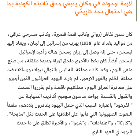
لازمة لوجوده في مكانٍ ينبغي محق ذاتيته الكونية بما
هي احتمال تحد تاريخي.
كان سمير نقاش (روائي وكاتب قصة قصيرة، وكاتب مسرحي عراقي،
من مواليد بغداد عام 1938) يهرب من إسرائيل إلى لبنان، ويعاد إليها
ليسجن، حتى إنه وصل إلى إيران وسجن هناك وأعيد لإسرائيل
ليسجن أيضاً. كان يخط بالأحرى ملحق توراة جديدة مكمّلة، من صنع
منفى اليوم، وكما كانت مملكة الله تبنى بالتوالي نبوات ورسالات ضد
مملكة الظلم والقهر الارضي، لم يترك اليهود العراقيون الذين أجبروا
على مغادرة العراق اليوم، مملكتهم ناقصة ولم يقرروا الصمت
والقبول بالقسمة. يواجه ساسون سوميخ أكاذيب الصهاينة عن
"الفرهود" باعتباره السبب الذي جعل اليهود يغادرون بلادهم، مفنداً
النعوت الصهيونية التي دأبوا على اطلاقها على الحدث مثل "مذبحة"،
و"كارثة"، و"اعتداءات"، و"شووا"، والأخيرة تطلق على ما حدث
لليهود في العهد النازي.