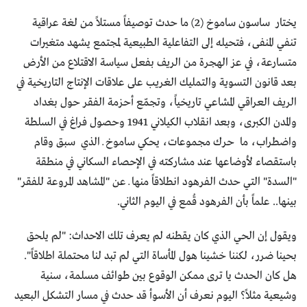
يختار ساسون ساموخ (2) ما حدث توصيفاً مستلاً من لغة عراقية
تنفي المنفى، فتحيله إلى التفاعلية الطبيعية لمجتمع يشهد متغيرات
متسارعة، في عز الهجرة من الريف بفعل سياسة الاقتلاع من الأرض
بعد قانون التسوية والتمليك الغريب على علاقات الإنتاج التاريخية في
الريف العراقي المشاعي تاريخياً، وتجمّع أحزمة الفقر حول بغداد
والمدن الكبرى، وبعد انقلاب الكيلاني 1941 وحصول فراغ في السلطة
واضطراب، ما حرك مجموعات، يحكي ساموخ ــ الذي سبق وقام
باستقصاء لأوضاعها عند مشاركته في الإحصاء السكاني في منطقة
"السدة" التي حدث الفرهود انطلاقاً منها ــ عن "المشاهد المروعة للفقر"
بينها.. علماً بأن الفرهود قُمع في اليوم الثاني.
ويقول إن الحي الذي كان يقطنه لم يعرف تلك الاحداث: "لم يلحق
بحينا ضرر، لكننا خشينا هول المأساة التي لم تبد لنا محتملة اطلاقاً".
هل كان الحدث يا ترى ممكن الوقوع بين طوائف مسلمة، سنية
وشيعية مثلاً؟ اليوم نعرف أن الأسوأ قد حدث في مسار التشكل البعيد