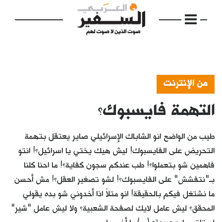
من الإنترنت
التهمة فايسبوك؟
الرئيسية
مواضيع
طيب من الواضح انو الشاباك الإسرائيلي صاير يعتقل بتهمة
إفتتاحية
التحريض على الفايسبوك! ليش هيك يختي يا اسرائيل؟! انتو
فاهمين شو بتعملوا؟! طب عندكم سجون كفاية؟! ما احنا كلنا
فكرة
بـ"نتفشش" على الفايسبوك؟! لشو تصغير العقل؟! مش أحسن
دفاتر
ما نشتغل فيكم بالحقيقة! انو متلاً اذا أخدوني شو بده يقولي
المحقق؟ ليش عامل لايك لصفحة الشعبية؟ ولا ليش عامل "شير"
بالصورة
لستاتس ابو عبيدة؟ (...) يا أخي يا