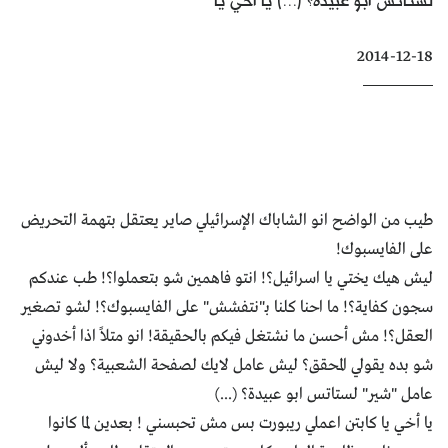
كتّابنا
2014-12-18
الأرشيف
طيب من الواضح انو الشاباك الإسرائيلي صاير يعتقل بتهمة التحريض
على الفايسبوك!
ليش هيك يختي يا اسرائيل؟! انتو فاهمين شو بتعملوا؟! طب عندكم
سجون كفاية؟! ما احنا كلنا بـ"نتفشش" على الفايسبوك؟! لشو تصغير
العقل؟! مش أحسن ما نشتغل فيكم بالحقيقة! انو متلاً اذا أخدوني
شو بده يقولي المحقق؟ ليش عامل لايك لصفحة الشعبية؟ ولا ليش
عامل "شير" لستاتس ابو عبيدة؟ (...)
يا أخي يا كابتن اعملي ريبورت بس مش تحبسني ! بعدين لما كانوا