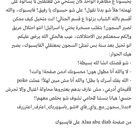
يحبسونا ع مظاهرة الواحد كان يستحي من المعتقلين لما يسألوه على
تهمته! هلأ شو بدنا نقول؟ على شو حبسوك يا رفيق؟ فايسبوك، والله
أقسم بالله الشباب بزتونا ع قسم الجنائي! انت متخيل كيف ممكن
تصير السجون؟ بتقلب مسخرة يختي يا اسرائيل! انتو احتلال عريق
وإلكم سمعتكم بين الاحتلالات، عيب هالحكي الله يرضى عليكم.
انو تخيل بعد سنة بس تمتلئ السجون بمعتقلي الفايسبوك، بصير
هيك الحوار:
- شو قصتك انشا لله بسيطة؟
- لا والله أنا مطول هون! محسوبك ادمن صفحة! وانت؟
- الله يفك أسرك يا بطل! والله أنا مش مبين لهلأ! عملت poke
لأفيخاي أدرعي، مش عارف بدهم يعتبروها محاولة اغتيال وإلا تحرش
جنسي! هيانا بنستنا المحامي نشوف شو بخلص معهم!!
‫#‏بدنا_سجون_مع_واي_فاي‬ #‏شو_باسووردك_اعترف_اعترررف‬
من صفحة Alaa abu diab على فايسبوك