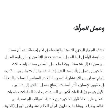
وعمل المرأة؟
كشف الجهاز المركزي للتعبئة والإحصاء في آخر إحصائياته، أن نسبة
مساهمة المرأة في قوة العمل بلغت 22.9 في المئة من إجمالي قوة العمل
من سن 15 إلى 64 سنة، وهذا ما جعل البعض يسند تزايد حالات
الطلاق إلى عمل المرأة واستطاعتها إعانة نفسها وأولادها. وهو ما ذكرته
إلهام عيداروس الاستشارية لـ"مدرسة الكادر السياسي للنساء" والباحثة
في حقوق الإنسان، الّتي أسندت ارتفاع معدل الطلاق إلى عاملين،
الأول هو تجرّؤ قطاعات أكبر من السيدات وخاصة العاملات صاحبات
الدخل على اتخاذ قرار الطلاق دون خشية العواقب المجتمعية من
تقاليد وعرف، وهذا ما يجعلهن تلجأن للخُلع عند رفض الرجل (الطرف