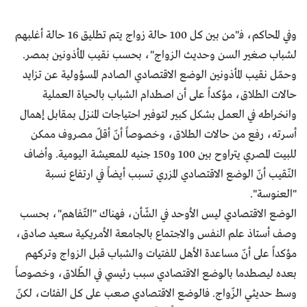
وفي المحاكم، فـ"من بين كل 100 حالة زواج يتم تطليق 16 حالة أغلبهم
لشباب صغير السن وحديث الزواج"، بحسب نقيب المأذونين بمصر.
وحمّل نقيب المأذونين الوضع الاقتصادي الصادم المسؤولية عن تزايد
حالات الطلاق، مؤكداً على أن اصطدام الشباب بالحياة العملية
وانخراطه في العمل بشكل كبير لتوفير احتياجات المنزل بمقابل إهمال
أسرته، رفع من حالات الطلاق، وخصوصاً أنّ أقلّ مصروف ممكن
للبيت المصري يتراوح بين 100 و150 جنيه للمعيشة اليومية. وأضاف
النّقيب أنّ الوضع الاقتصادي المزري تسبب أيضاً في ارتفاع نسبة
"العنوسة".
الوضع الاقتصادي ليس الأوحد في الشّأن، فهناك "التّفاهم"، بحسب
وصف أستاذ علم النفس والاجتماع بالجامعة الأمريكية سعيد صادق،
مؤكداً على أنّ مساعدة الأهل للفتيات والشباب قبل الزواج وتركهم
بعده ليصطدما بالوضع الاقتصادي سبب رئيسي في الطّلاق، وخصوصاً
وسط حديثي الزّواج. فالوضع الاقتصادي صعب على كل الفئات، لكنّ