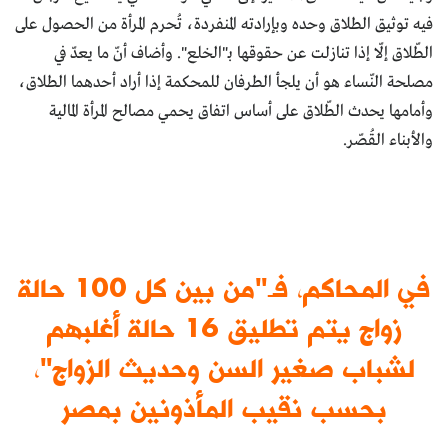
فيه توثيق الطلاق وحده وبإرادته المنفردة، تُحرم المرأة من الحصول على
الطّلاق إلّا إذا تنازلت عن حقوقها بـ"الخلع". وأضاف أنّ ما يعدّ في
مصلحة النّساء هو أن يلجأ الطرفان للمحكمة إذا أراد أحدهما الطلاق،
وأمامها يحدث الطّلاق على أساس اتفاق يحمي مصالح المرأة المالية
والأبناء القُصّر.
في المحاكم، فـ"من بين كل 100 حالة
زواج يتم تطليق 16 حالة أغلبهم
لشباب صغير السن وحديث الزواج"،
بحسب نقيب المأذونين بمصر