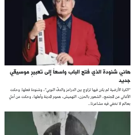
هاني شنودة الذي فتح الباب واسعاً إلى تعبيرٍ موسيقي
جديد
"الكرة الأرضية لم يكن فيها تزاوج بين الدرامز والدفّ النوبي"، وشنودة فعلها. وحكت
الأغاني عن المجتمع، الشعور بالحزن، التهميش، هموم المدينة وأهلها، وحكت عن أملٍ
بعالم لا نخفي فيه مشاعرنا...