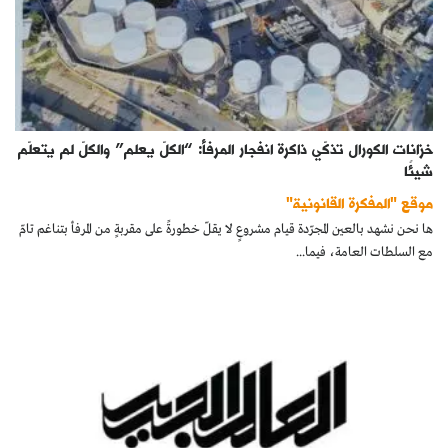
خزانات الكورال تذكّي ذاكرة انفجار المرفأ: “الكلّ يعلم” والكلّ لم يتعلّم
شيئًا
موقع "المفكرة القانونية"
ها نحن نشهد بالعين المجرّدة قيام مشروعٍ لا يقلّ خطورةً على مقربةٍ من المرفأ بتناغم تامّ
مع السلطات العامة، فيما...