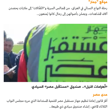
موقع "جمار"
كتّابنا
رحلة النواح النسائي في العراق، من المجالس السرية و"الكَفّالات" إلى ملايات يحصدن
آلاف المشاهدات، ويصلن بأصواتهن إلى رجال كانوا يُمنعون...
الأرشيف
«أهرامات النيل».. صندوق «مستقبل مصر» السيادي
مدى مصر
أقرّ قانون إعادة تنظيم جهاز مستقبل مصر للتنمية المستدامة الذي مرره مجلس النواب
الثلاثاء الماضي، إنشاء صندوق سيادي ذي طبيعة...