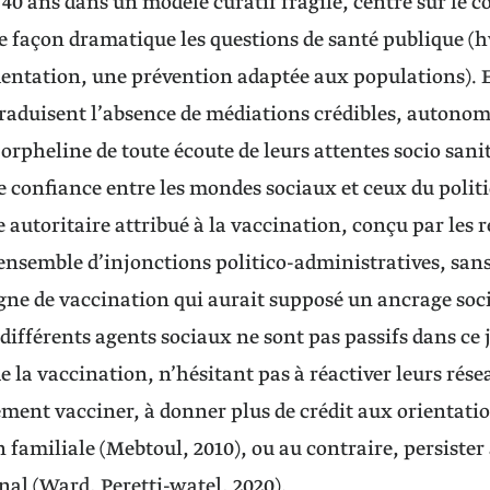
 40 ans dans un modèle curatif fragile, centré sur le 
e façon dramatique les questions de santé publique 
mentation, une prévention adaptée aux populations). En
traduisent l’absence de médiations crédibles, autonom
orpheline de toute écoute de leurs attentes socio sanit
e confiance entre les mondes sociaux et ceux du politi
e autoritaire attribué à la vaccination, conçu par les 
semble d’injonctions politico-administratives, sans
e de vaccination qui aurait supposé un ancrage soci
s différents agents sociaux ne sont pas passifs dans ce 
de la vaccination, n’hésitant pas à réactiver leurs rés
ement vacciner, à donner plus de crédit aux orientati
on familiale (Mebtoul, 2010), ou au contraire, persister
nal (Ward, Peretti-watel, 2020).