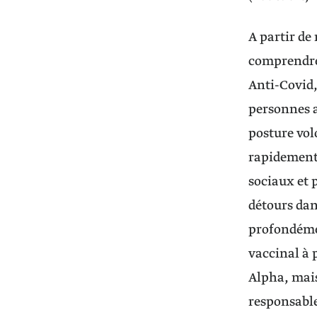
A partir de
comprendre 
Anti-Covid, 
personnes a
posture vol
rapidement 
sociaux et 
détours dan
profondémen
vaccinal à p
Alpha, mais 
responsable