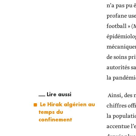
n’a pas pu 
profane use
football » 
épidémiolog
mécaniqueme
de soins pr
autorités sa
la pandémi
Lire aussi
Ainsi, des 
Le Hirak algérien au
chiffres of
temps du
la populati
confinement
accentue l’