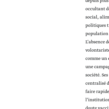
depuis plus
occultant d
social, ali
politiques 
population 
L’absence d
volontarist
comme un en
une campagn
société. Se
centralisé 
faire rapid
l’instituti
doute vacci