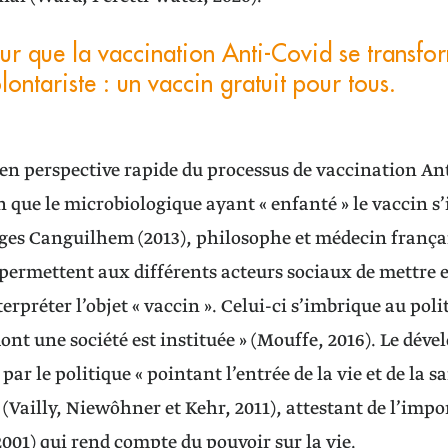
pour que la vaccination Anti-Covid se transfo
ontariste : un vaccin gratuit pour tous.
en perspective rapide du processus de vaccination Ant
 que le microbiologique ayant « enfanté » le vaccin s’
ges Canguilhem (2013), philosophe et médecin françai
i permettent aux différents acteurs sociaux de mettre e
erpréter l’objet « vaccin ». Celui-ci s’imbrique au pol
ont une société est instituée » (Mouffe, 2016). Le déve
par le politique « pointant l’entrée de la vie et de la s
» (Vailly, Niewôhner et Kehr, 2011), attestant de l’imp
2001) qui rend compte du pouvoir sur la vie.