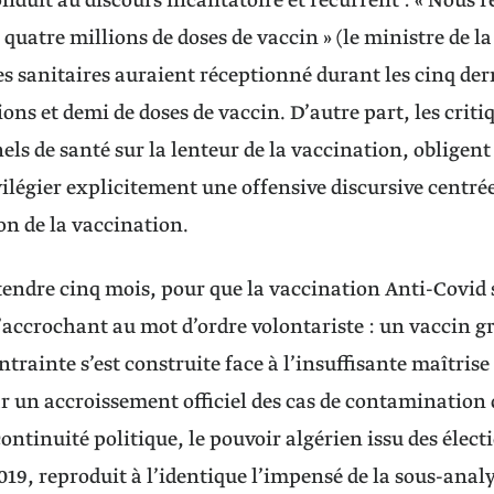
onduit au discours incantatoire et récurrent : « Nous re
, quatre millions de doses de vaccin » (le ministre de la 
s sanitaires auraient réceptionné durant les cinq dern
ions et demi de doses de vaccin. D’autre part, les criti
els de santé sur la lenteur de la vaccination, obligent
vilégier explicitement une offensive discursive centrée
on de la vaccination.
attendre cinq mois, pour que la vaccination Anti-Covid
s’accrochant au mot d’ordre volontariste : un vaccin gr
ntrainte s’est construite face à l’insuffisante maîtris
 un accroissement officiel des cas de contamination
ontinuité politique, le pouvoir algérien issu des élect
19, reproduit à l’identique l’impensé de la sous-analys