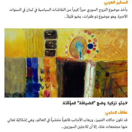
السفير العربي
كتّابنا
يأخذ موضوع النزوح السوري حيزاً كبيراً من النقاشات السياسية في لبنان في السنوات
الأخيرة. وهو موضوع ذو طفرات، يخبو قليلاً...
الأرشيف
لاجئو تركيا: وضع "الضيافة" المؤقتة
عفاف الحاجي
قد تكون حالات التمييز، ورهاب الأجانب ظاهرةً منتشرةً في العالم، وهي إشكاليّة تعاني
منها مجتمعات عدّة، إلا أن للاجئين السوريين...