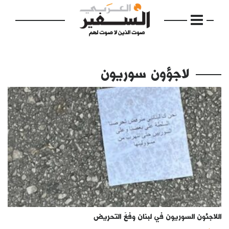
لاجؤون سوريون
الرئيسية
مواضيع
إفتتاحية
فكرة
دفاتر
اللاجئون السوريون في لبنان وفخّ التحريض
بالصورة