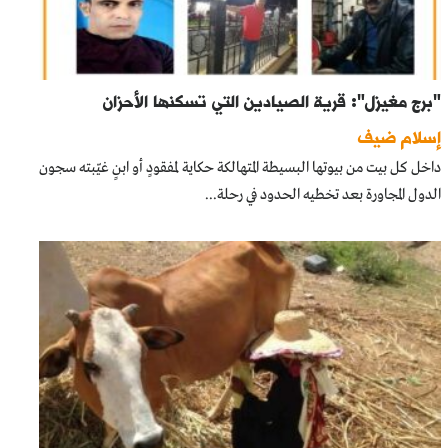
"برج مغيزل": قرية الصيادين التي تسكنها الأحزان
إسلام ضيف
داخل كل بيت من بيوتها البسيطة المتهالكة حكاية لمفقودٍ أو ابنٍ غيّبته سجون
الدول المجاورة بعد تخطيه الحدود في رحلة...