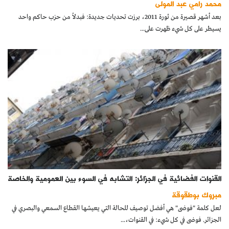
محمد رامي عبد المولى
كتّابنا
بعد أشهر قصيرة من ثورة 2011، برزت تحديات جديدة: فبدلاً من حزب حاكم واحد
يسيطر على كل شيء ظهرت على...
الأرشيف
القنوات الفضائية في الجزائر: التشابه في السوء بين العمومية والخاصة
مبروك بوطقوقة
لعل كلمة "فوضى" هي أفضل توصيف للحالة التي يعيشها القطاع السمعي والبصري في
الجزائر. فوضى في كل شيء: في القنوات،...