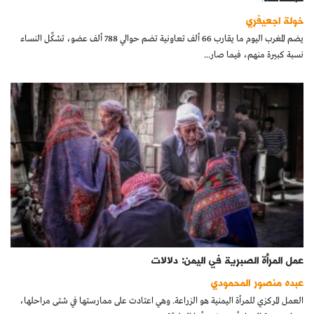
كتّابنا
خولة اجعيفري
يضم المغرب اليوم ما يقارب 66 ألف تعاونية تضم حوالي 788 ألف عضو، تشكِّل النساء
الأرشيف
نسبة كبيرة منهم، فيما صار...
عمل المرأة الصبرية في اليمن: دلالات
عبده منصور المحمودي
العمل المركزي للمرأة اليمنية هو الزراعة. وهي اعتادت على ممارستها في شتى مراحلها،