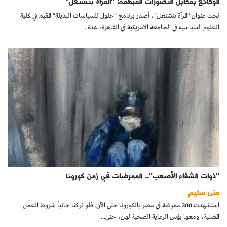
الوقائع بمقابل التصورات المبهمة: "المرأة بتشتغل"
تحت عنوان "المرأة بتشتغل"، أصدر برنامج "حلول للسياسات البديلة" المقيم في كلية
العلوم السياسية في الجامعة الامريكية في القاهرة، عدة...
"ذوات الشقاء الأصعب".. الممرضات في زمن كورونا
منى سليم
استشهدت 200 ممرضة في مصر بالكورونا حتى الآن. فلو تركنا جانباً شروط العمل
المضنية، ومعها بؤس الرعاية الصحية لهن، حتى...