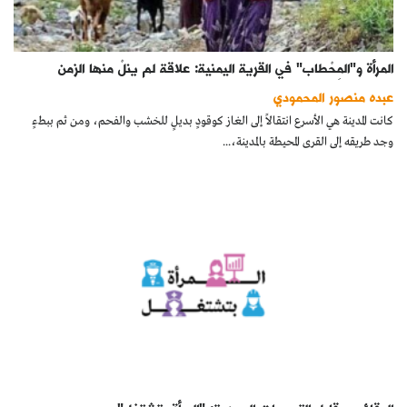
المرأة و"المِحْطاب" في القرية اليمنية: علاقة لم ينلْ منها الزمن
عبده منصور المحمودي
كانت المدينة هي الأسرع انتقالاً إلى الغاز كوقودٍ بديلٍ للخشب والفحم، ومن ثم ببطءٍ
وجد طريقه إلى القرى المحيطة بالمدينة،...