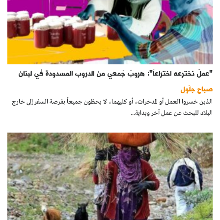
"عملٌ نخترعه اختراعاً": هروبٌ جَمعي من الدروب المسدودة في لبنان
صباح جلّول
الذين خسروا العمل أو المدخرات، أو كليهما، لا يحظون جميعاً بفرصة السفر إلى خارج
البلاد للبحث عن عمل آخر وبداية...