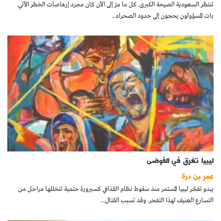
تنتظر السعودية الصيحة الكبرى. كل ما مرّ إلى الآن كان مجرد إرهاصات الخطر الآتي.
بات المسؤولون يحجون إلى حدود الصحراء...
ليبيا تغرق في الفوضى
عمر بن درة
يبدو تفجّر ليبيا المستمر منذ سقوط نظام القذافي كسيرورة حتمية تتخللها مراحل من
التسارع العنيف لهذا التفجر. وقد تسبب القتال...