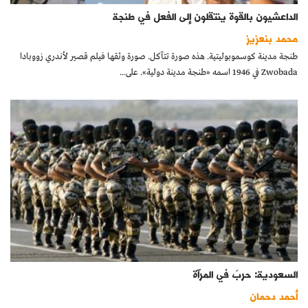
الداعشيون بالقوة ينتقلون إلى الفعل في طنجة
محمد بنعزيز
طنجة مدينة كوسموبوليتية. هذه صورة تتآكل. صورة وثقها فيلم قصير لأندري زووبادا
Zwobada في 1946 اسمه «طنجة مدينة دولية». على...
السعودية: حربٌ في المرآة
أحمد دحمان