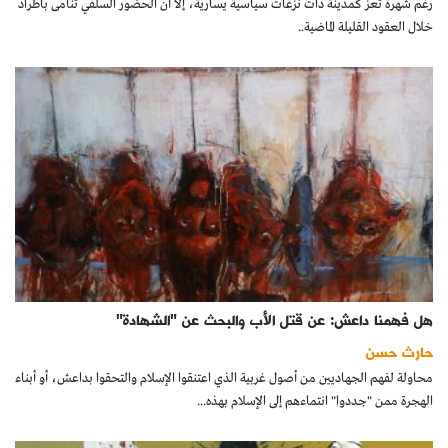
رغم شهرة تعز كمدينة ذات نزعات سياسية يسارية، إلا أن الحضور السلفي تنامى باطراد
كتّابنا
خلال العقود القليلة الماضية..
الأرشيف
هل فهمنا داعش: عن قتل الأب والبحث عن "الشهادة"
حارث حسن
محاولة لفهم الجهاديين من أصول غربية الذي اعتنقوا الإسلام والتحقوا بداعش، أو أبناء
الهجرة ممن "جددوا" انتماءهم إلى الإسلام بهذه...