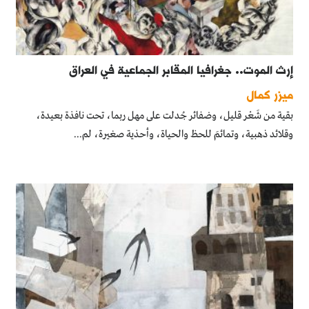
إرث الموت.. جغرافيا المقابر الجماعية في العراق
ميزر كمال
بقية من شَعْر قليل، وضفائر جُدلت على مهل ربما، تحت نافذة بعيدة،
وقلائد ذهبية، وتمائمَ للحظ والحياة، وأحذية صغيرة، لم...