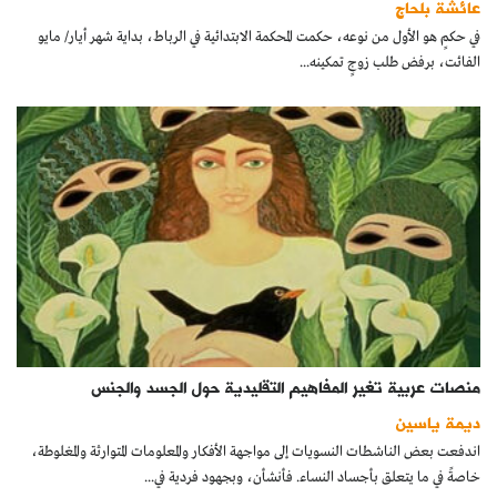
عائشة بلحاج
كتّابنا
في حكمٍ هو الأول من نوعه، حكمت المحكمة الابتدائية في الرباط، بداية شهر أيار/ مايو
الفائت، برفض طلب زوجٍ تمكينه...
الأرشيف
منصات عربية تغير المفاهيم التقليدية حول الجسد والجنس
ديمة ياسين
اندفعت بعض الناشطات النسويات إلى مواجهة الأفكار والمعلومات المتوارثة والمغلوطة،
خاصةً في ما يتعلق بأجساد النساء. فأنشأن، وبجهود فردية في...