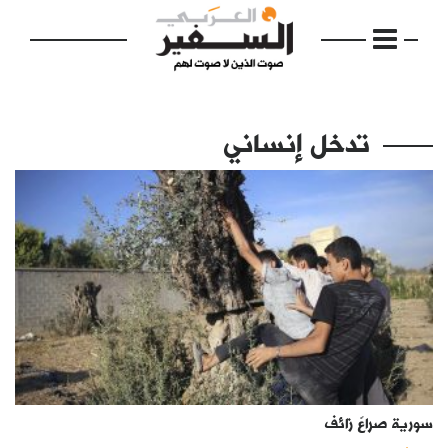
تدخل إنساني
الرئيسية
مواضيع
إفتتاحية
فكرة
دفاتر
سورية صراعٌ زائف
بالصورة