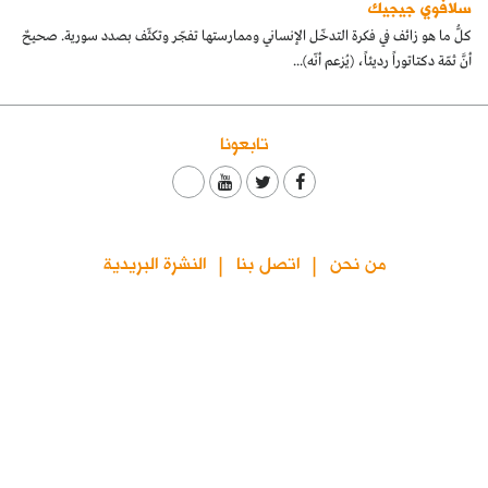
سلافوي جيجيك
كتّابنا
كلُّ ما هو زائف في فكرة التدخّل الإنساني وممارستها تفجّر وتكثّف بصدد سورية. صحيحٌ
أنَّ ثمّة دكتاتوراً رديئاً، (يُزعم أنّه)...
الأرشيف
تابعونا
من نحن
اتصل بنا
النشرة البريدية