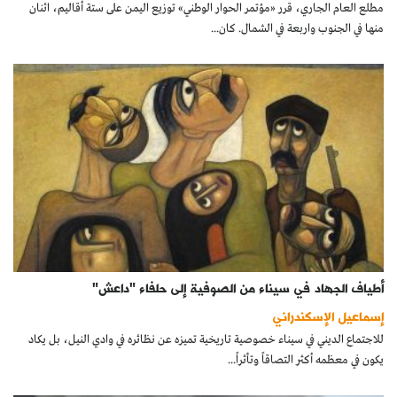
مطلع العام الجاري، قرر «مؤتمر الحوار الوطني» توزيع اليمن على ستة أقاليم، اثنان
منها في الجنوب واربعة في الشمال. كان...
أطياف الجهاد في سيناء من الصوفية إلى حلفاء "داعش"
إسماعيل الإسكندراني
للاجتماع الديني في سيناء خصوصية تاريخية تميزه عن نظائره في وادي النيل، بل يكاد
يكون في معظمه أكثر التصاقاً وتأثراً...