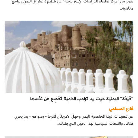
تقرير من "مركز صنعاء للدراسات الإستراتيجية" عن تنظيم داعش في اليمن وتراجع
كتّابنا
مكاسبه..
الأرشيف
"قيفة" اليمنية حيث يد ترامب الدامية تُفصِح عن نفسها
فارع المسلمي
عن تعقيدات البينة المجتمعية لليمن وجهل الامريكان المفرط – وسواهم - بما يجري
هناك، والتبعات السياسية لهذا الجهل الذي يضاف...