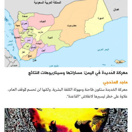
معركة الحُديدة في اليمن: مساراتها وسيناريوهات النتائج
ماجد المذحجي
معركة الحُديدة ستكون طاحنة ومهولة الكلفة البشرية. ولكنها لن تحسم الموقف العام،
علاوة على خطر تيسيرها لانفلاش "القاعدة".