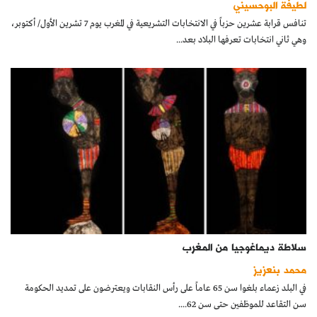
لطيفة البوحسيني
كتّابنا
تنافس قرابة عشرين حزباً في الانتخابات التشريعية في المغرب يوم 7 تشرين الأول/ أكتوبر،
وهي ثاني انتخابات تعرفها البلاد بعد...
الأرشيف
سلاطة ديماغوجيا من المغرب
محمد بنعزيز
في البلد زعماء بلغوا سن 65 عاماً على رأس النقابات ويعترضون على تمديد الحكومة
سن التقاعد للموظفين حتى سن 62....