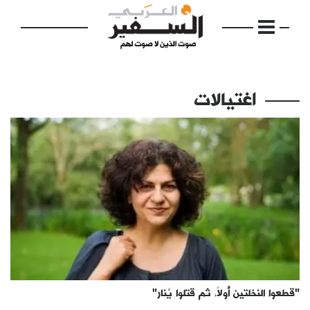
اغتيالات
الرئيسية
مواضيع
إفتتاحية
فكرة
دفاتر
"قطعوا النخلتين أولاً، ثم قتلوا يَّنار"
بالصورة