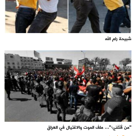
شبيحة رام الله
"من قَتَلَني؟"… ملف الموت والاغتيال في العراق