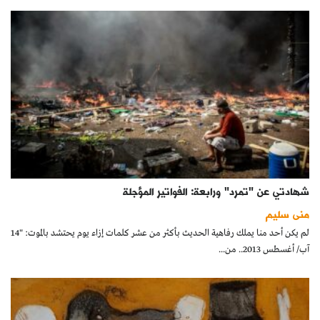
شهادتي عن "تمرد" ورابعة: الفواتير المؤجلة
منى سليم
لم يكن أحد منا يملك رفاهية الحديث بأكثر من عشر كلمات إزاء يوم يحتشد بالموت: "14
آب/ أغسطس 2013.. من...