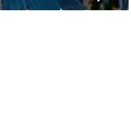
هل مرّت على أحدِنا عبارة "نجاح
كارثي" (Catastrophic
success)من قبل؟ مذهلة القدرة
الكلامية لدى معسكر ترامب على
تتفيه الجرائم، حيث التطهير
العرقي هو "تنظيف" وهدم ما
تبقى من غزة هو...