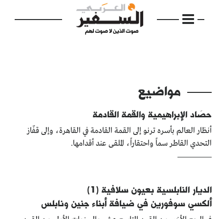
مواضيع
الرئيسية
حصَاد الإبراهيمية والقمة القادمة
مواضيع
أنظار العالم بأسره ترنو إلى القمة القادمة في القاهرة، وإلى قفّاز
التحدي القاطر سماً واحتقاراً، الملقى عند أقدامها.
إفتتاحية
فكرة
دفاتر
الديار النابلسية بعيون سلافية (1)
ألكسي سوفورين في ضيافة أبناء جنين ونابلس
بالصورة