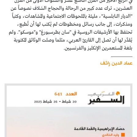
في الربع الأخير من القرن التاسع عشر والسنوات الأولى من القرن
كتّابنا
العشرين، ترك عدد كبير من الرحالة والحجاج السْلاف نصوصاً عن
"الديار النابلسية"، مليئة بالملحوظات الاجتماعية والمشاهدات، وكتباً
الأرشيف
ومذكرات، إلى جانب رسائل ومخطوطات لم يُكتب لها أن تُطبع،
تحتفظ بها الأرشيفات الروسية في "سان بطرسبورغ" و"موسكو". ولم
يُقدَّر لها أن تصل إلى القارئ العربي، مثلما وصلت الوثائق المكتوبة
بلغة المستعمرين الإنكليز والفرنسيين.
عماد الدين رائف