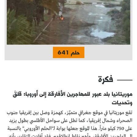
حلم 641
فكرة
موريتانيا بلد عبور للمهاجرين الأفارقة إلى أوروبا: قلقٌ
وتحديات
تقع موريتانيا في موقع جغرافي متميِّز، كهمزة وصل بين إفريقيا جنوب
الصحراء وشمال إفريقيا، كما تطل على سواحل الأطلسي بطول يزيد
على 750 كيلو متراً. هذا الموقع جعلها بوابة لـ"الحلم الأوروبي" بالنسبة
إلى المهاجرين الأفارقة، وأهم نقاط انطلاقهم. فقد أفادت التقارير بأنه