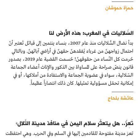
كتّابنا
حمزة حموشان
الأرشيف
السُّلاليات في المغرب: هذه الأرض لنا
بدأ نضال السُّلاليات منذ عام 2007، بنساء ينتمين إلى قبائل تَعتبر أنّ
احتمال زواجهنّ من غرباء يُفقدهنّ حقهنّ في أراضي آبائهنّ. وبالتالي
حُرمت كل النّساء من حقوقهنّ! حُسمت القضية عام 2019، بصدور
قانون ينصّ صراحة على المساواة بين الذكور والإناث أعضاء الجماعة
السّلالية، سواء في عضوية الجماعة والاستفادة من أملاكها، أو في
إمكانية تحمّل مسؤولية تمثيلها. كان ذلك انتصاراً عظيماً.
عائشة بلحاج
تَعِزّ.. هل يتعثّر سلام اليمن في منافذ مدينة التِّلال؟
تعز مدينة مفتوحة للقادمين إليها في السلم وفي الحرب. وهي احتفظت