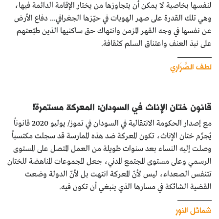
لنفسها بخاصية لا يمكن أن يتجاوزها من يختار الإقامة الدائمة فيها،
وهي تلك القدرة على صهر الهويات في حيّزها الجغرافي... دفاع الأرض
عن نفسها في وجه القهر المزمن وانتهاك حق ساكنيها الذين طبّعتهم
على نبذ العنف واعتناق السلم كثقافة.
لطف الصَّرَاري
قانون ختان الإناث في السودان: المعركة مستمرة!
مع إصدار الحكومة الانتقالية في السودان في تموز/ يوليو 2020 قانوناً
يُجرِّم ختان الإناث، تكون المعركة ضد هذه الممارسة قد سجلت مكتسباً
وصلت إليه النساء بعد سنوات طويلة من العمل المتصل على المستوى
الرسمي وعلى مستوى المجتمع المدني، جعل المجموعات المناهضة للختان
تتنفس الصعداء، ليس لأنّ المعركة انتهت بل لأنّ الدولة وضعت
القضية الشائكة في مسارها الذي ينبغي أن تكون فيه.
شمائل النور