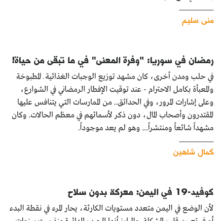
منى سليم
رمضان في سوريا: "وفرة المعنى" في ما تبقى من حياة!
في حلب ومدن أخرى، كان مشهد توزيع الوجبات الغذائية ـ المطبوخة
والمعبأة بكامل الاحترام - عند توقيت اﻹفطار الرمضاني في الشوارع،
وعلى إشارات المرور، وفي الحدائق.. من الممارسات التي يتنافس عليها
المقتدرون وأصحاب المال، دون ذكر ﻷسمائهم في معظم الحالات. وكان
مشهداً شائعاً ومنتشراً... وهو لم يعد موجوداً.
كمال شاهين
كوفيد-19 في اليمن: معركة بدون سلاح
لأن الوضع في اليمن متعدد مستويات الكارثة، يحار المرء في نقطة البدء