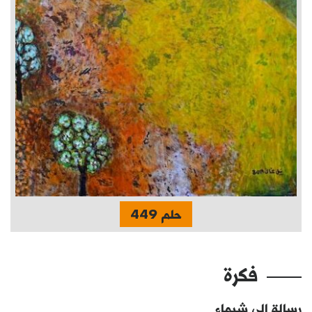
حلم 449
فكرة
رسالة إلى شيماء