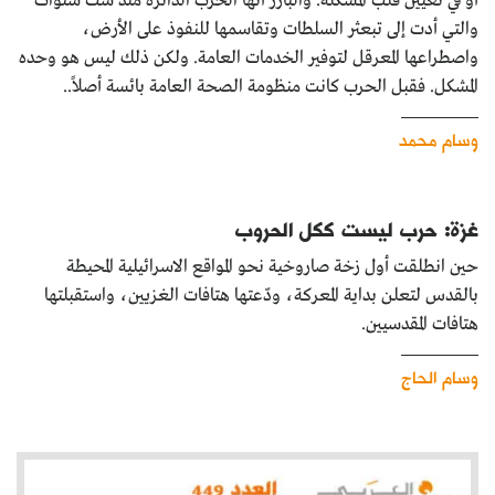
أو في تعيين قلب المشكلة. والبارز أنها الحرب الدائرة منذ ست سنوات
والتي أدت إلى تبعثر السلطات وتقاسمها للنفوذ على الأرض،
واصطراعها المعرقل لتوفير الخدمات العامة. ولكن ذلك ليس هو وحده
المشكل. فقبل الحرب كانت منظومة الصحة العامة بائسة أصلاً..
وسام محمد
غزة: حرب ليست ككل الحروب
حين انطلقت أول زخة صاروخية نحو المواقع الاسرائيلية المحيطة
بالقدس لتعلن بداية المعركة، ودّعتها هتافات الغزيين، واستقبلتها
هتافات المقدسيين.
وسام الحاج