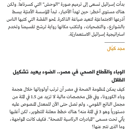
بدأت إسرائيل تسعى إلى ترميم صورة "الوحش" التي كسرناها. ولكن
هناك مستوى أخطر: حين تهدأ الأخبار، تبدأ المؤسسة الأمنيّة ببسط
أذرعها الاجتماعيّة لتعيد صياغة الذاكرة. لمحو القصّة التي كتبها الناس
بالشوارع، والتضحيات، ولتكتب مكانها رواية ترسّخ تقسيمنا وتخدم
استراتيجية إسرائيل الاستعماريّة.
مجد كيّال
الوباء والقطاع الصحي في مصر.. الضوء يعيد تشكيل
الظلال
كيف يمكن لمنظومة الصحة في مصر أن ترتب أولوياتها خلال هجمة
وباء الكورونا، وفي ظل مخصصات مالية لا تزيد عن 1.5 في المئة من
مجمل الناتج القومي، ولم تصل حتى الآن للمعدل المنصوص عليه
دستورياً وهو 3 في المئة منه؟ هناك خطط معلنة للتطوير، لكن أغلبها
يأتي تحت مسمى "المبادرات الرئاسية للصحة". فكيف كانت المواجهة،
وما الذي نتج عنها؟