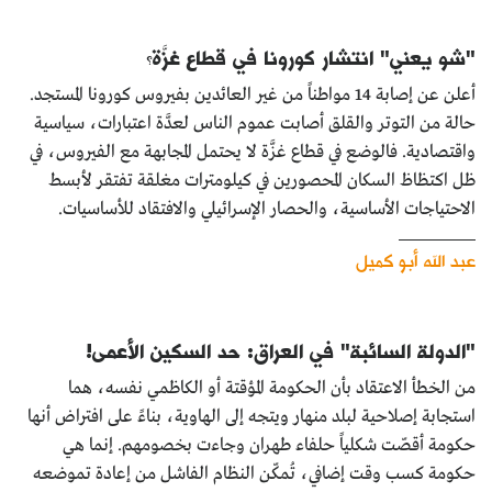
كتّابنا
"شو يعني" انتشار كورونا في قطاع غزَّة؟
الأرشيف
أعلن عن إصابة 14 مواطناً من غير العائدين بفيروس كورونا المستجد.
حالة من التوتر والقلق أصابت عموم الناس لعدَّة اعتبارات، سياسية
واقتصادية. فالوضع في قطاع غزَّة لا يحتمل المجابهة مع الفيروس، في
ظل اكتظاظ السكان المحصورين في كيلومترات مغلقة تفتقر لأبسط
الاحتياجات الأساسية، والحصار الإسرائيلي والافتقاد للأساسيات.
عبد الله أبو كميل
"الدولة السائبة" في العراق: حد السكين الأعمى!
من الخطأ الاعتقاد بأن الحكومة المؤقتة أو الكاظمي نفسه، هما
استجابة إصلاحية لبلد منهار ويتجه إلى الهاوية، بناءً على افتراض أنها
حكومة أقصّت شكلياً حلفاء طهران وجاءت بخصومهم. إنما هي
حكومة كسب وقت إضافي، تُمكّن النظام الفاشل من إعادة تموضعه