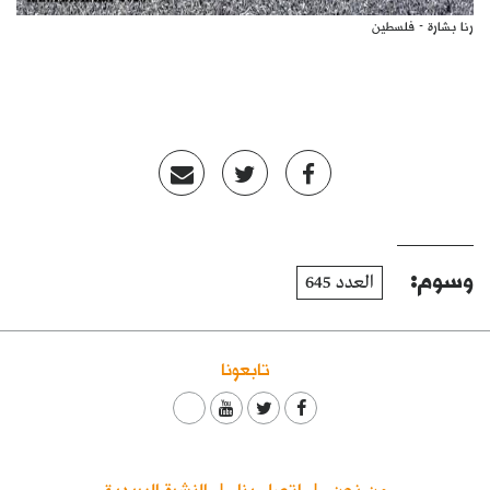
رنا بشارة - فلسطين
وسوم:
العدد 645
تابعونا
من نحن
اتصل بنا
النشرة البريدية