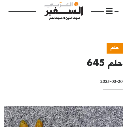
حلم
حلم 645
الرئيسية
مواضيع
2025-03-20
إفتتاحية
فكرة
دفاتر
بالصورة