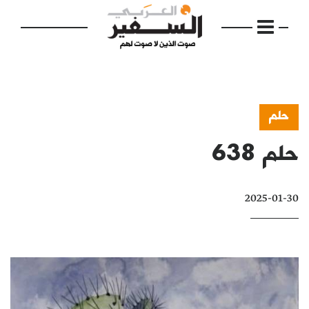
حلم
حلم 638
الرئيسية
مواضيع
2025-01-30
إفتتاحية
فكرة
دفاتر
بالصورة