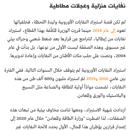
نفايات منزلية وعجلات مطاطية
لم تكن قصة استيراد النفايات الأوروبية وليدة اللحظة، فخلفياتها
تعود
إلى عام 2016
حينما قررت الوزيرة المكلّفة بهذا القطاع، استيراد
نفايات من إيطاليا، لتتراجع عن قرارها بعد ضغط شعبي وحراك بيئي
غير مسبوق. وهذه الصفقة ليست الأولى من نوعها، بل بدأت في عام
2004، ونصت على جلب مئات الأطنان من النفايات وإعادة تدويرها.
استيراد النفايات الأوروبية لم يتوقف خلال السنوات التالية. ففي الفترة
بين عاميْ
2016 و2019
تمّ استيراد مليون و600 ألف طن من هذه
النفايات، تضمنت موادّاً أولية للطاقة والصناعة مثل النسيج
والبلاستيك والورق والمعادن.
ازدادت شهية الاستيراد، ومعها تنامت مخاوف بيئية من تبعات هذه
الصفقات، لذا اضطرت "وزارة الطاقة والمعادن" خلال عام 2020 إلى
إصدار قرارين يؤطران هذا المجال، الأول يحدد لائحة النفايات غير