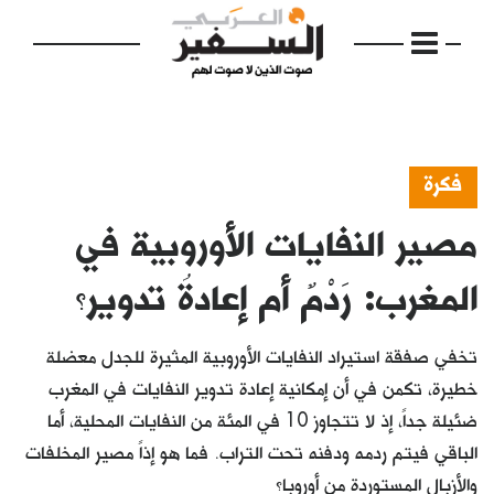
فكرة
مصير النفايات الأوروبية في
الرئيسية
مواضيع
المغرب: رَدْمٌ أم إعادةُ تدوير؟
إفتتاحية
تخفي صفقة استيراد النفايات الأوروبية المثيرة للجدل معضلة
فكرة
خطيرة، تكمن في أن إمكانية إعادة تدوير النفايات في المغرب
ضئيلة جداً، إذ لا تتجاوز 10 في المئة من النفايات المحلية، أما
دفاتر
الباقي فيتم ردمه ودفنه تحت التراب. فما هو إذاً مصير المخلفات
بالصورة
والأزبال المستوردة من أوروبا؟