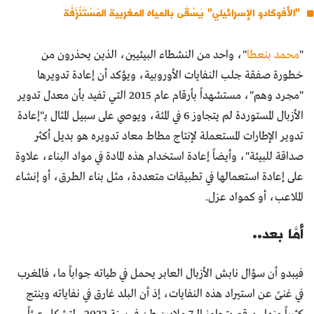
"الأفوكادو الإسرائيلي" يُسْقَى بالمياه المغربية المُسْتَنْزَفَة
"
محمد بنعطا
"، واحد من النشطاء البيئيين، الذين يحذرون من
خطورة صفقة جلب النفايات الأوروبية، ويؤكد أن إعادة تدويرها
"مجرد وهم"، مستشهداً بأرقام عام 2015 التي تفيد بأن معدل تدوير
الأزبال المستوردة لم يتجاوز 6 في المئة، ويوصي على سبيل المثال بـ"إعادة
تدوير الإطارات المستعملة لإنتاج مطاط معاد تدويره هو بديل أكثر
صداقة للبيئة"، وأيضاً إعادة استخدام هذه المادة في مواد البناء، علاوة
على إعادة استعمالها في تطبيقات متعددة، مثل بناء الطرق، أو إنشاء
الملاعب، أو كمواد عزل.
أمَّا بعد..
فيبدو أن سؤال نابش الأزبال العابر يحمل في طياته جواباً ما، فالمغرب
في غنىً عن استيراد هذه النفايات، إذ أن البلد غارق في نفاياته وينتج