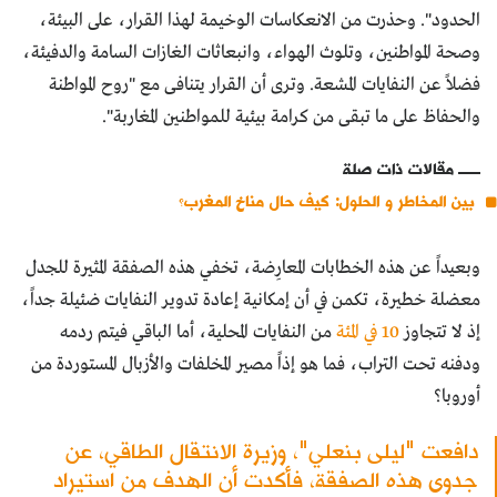
الحدود". وحذرت من الانعكاسات الوخيمة لهذا القرار، على البيئة،
وصحة المواطنين، وتلوث الهواء، وانبعاثات الغازات السامة والدفيئة،
فضلاً عن النفايات المشعة. وترى أن القرار يتنافى مع "روح المواطنة
والحفاظ على ما تبقى من كرامة بيئية للمواطنين المغاربة".
مقالات ذات صلة
بين المخاطر و الحلول: كيف حال مناخ المغرب؟
وبعيداً عن هذه الخطابات المعارِضة، تخفي هذه الصفقة المثيرة للجدل
معضلة خطيرة، تكمن في أن إمكانية إعادة تدوير النفايات ضئيلة جداً،
إذ لا تتجاوز
10 في المئة
من النفايات المحلية، أما الباقي فيتم ردمه
ودفنه تحت التراب، فما هو إذاً مصير المخلفات والأزبال المستوردة من
أوروبا؟
دافعت "ليلى بنعلي"، وزيرة الانتقال الطاقي، عن
جدوى هذه الصفقة، فأكدت أن الهدف من استيراد