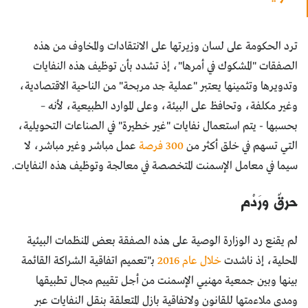
ترد الحكومة على لسان وزيرتها على الانتقادات والمخاوف من هذه
الصفقات "المشكوك في أمرها"، إذ تشدد بأن توظيف هذه النفايات
وتدويرها وتثمينها يعتبر "عملية جد مربحة" من الناحية الاقتصادية،
وغير مكلفة، وتحافظ على البيئة، وعلى الموارد الطبيعية، لأنه –
بحسبها - يتم استعمال نفايات "غير خطيرة" في الصناعات التحويلية،
التي تسهم في خلق أكثر من
300 فرصة
عمل مباشر وغير مباشر، لا
سيما في معامل الإسمنت المتخصصة في معالجة وتوظيف هذه النفايات.
حرقٌ ورَدْم
لم يقنع رد الوزارة الوصية على هذه الصفقة بعض المنظمات البيئية
المحلية، إذ ناشدت
خلال عام 2016
بـ"تعميم اتفاقية الشراكة القائمة
بينها وبين جمعية مهنيي الإسمنت من أجل تقييم مجال تطبيقها
ومدى ملاءمتها للقانون ولاتفاقية بازل المتعلقة بنقل النفايات عبر