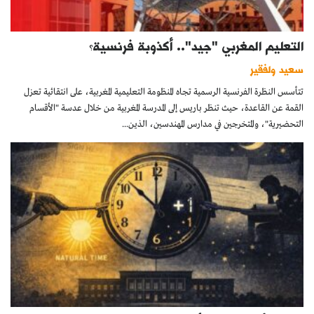
التعليم المغربي "جيد".. أكذوبة فرنسية؟
سعيد ولفقير
تتأسس النظرة الفرنسية الرسمية تجاه المنظومة التعليمية المغربية، على انتقائية تعزل
القمة عن القاعدة، حيث تنظر باريس إلى المدرسة المغربية من خلال عدسة "الأقسام
التحضيرية"، والمتخرجين في مدارس المهندسين، الذين...