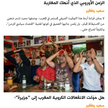
الزمن الأوروبي الذي أنهك المغاربة
سعيد ولفقير
لا يمكن قراءة أزمة هذا التوقيت الصيفي المستمر في المغرب، بوصفها مجرد تذمر شعبي
من الاستيقاظ المبكر، بل يكمن جانبها العميق في كونها قضية "اقتصاد سياسي للزمن"،
وتكثيفاً لصراع خفي...
هل حَوَّلَت الانفعالات الكروية المغرب إلى "جزيرة"؟
سعيد ولفقير