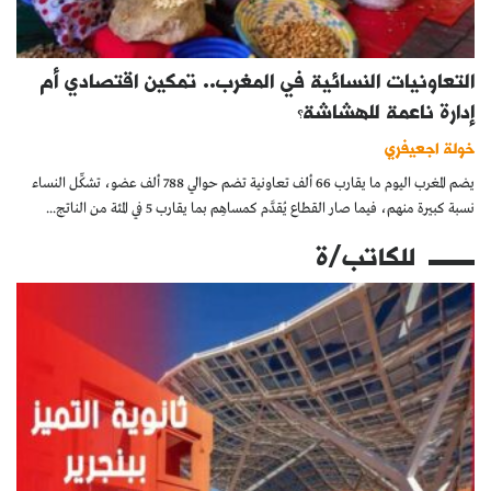
التعاونيات النسائية في المغرب.. تمكين اقتصادي أم
إدارة ناعمة للهشاشة؟
خولة اجعيفري
يضم المغرب اليوم ما يقارب 66 ألف تعاونية تضم حوالي 788 ألف عضو، تشكِّل النساء
نسبة كبيرة منهم، فيما صار القطاع يُقدَّم كمساهِم بما يقارب 5 في المئة من الناتج...
للكاتب/ة