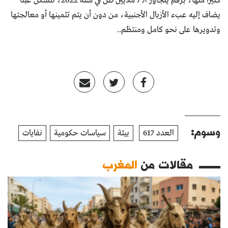
كثيراً منها، برقم يتجاوز الـ 7 ملايين طن في سنة 2022، لتشكل عبئاً
يضاف إليه عبء الأزبال الأجنبية، من دون أن يتم تثمينها أو معالجتها
وتدويرها على نحو كامل ومنتظم..
وسوم:
العدد 617
بيئة
سياسات حكومية
نفايات
مقالات من
المغرب