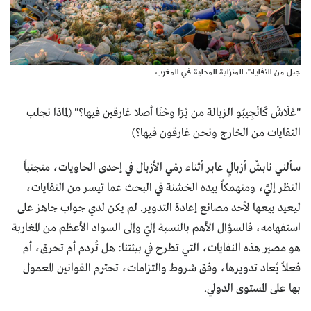
جبل من النفايات المنزلية المحلية في المغرب
"عْلَاشْ كَانْجِيبُو الزبالة من بْرَا وحْنَا أصلا غارقين فيها؟" (لماذا نجلب
النفايات من الخارج ونحن غارقون فيها؟)
سألني نابشُ أزبالٍ عابر أثناء رمْي الأزبال في إحدى الحاويات، متجنباً
النظر إليَّ، ومنهمكاً بيده الخشنة في البحث عما تيسر من النفايات،
ليعيد بيعها لأحد مصانع إعادة التدوير. لم يكن لدي جواب جاهز على
استفهامه، فالسؤال الأهم بالنسبة إليّ وإلى السواد الأعظم من المغاربة
هو مصير هذه النفايات، التي تطرح في بيئتنا: هل تُردم أم تحرق، أم
فعلاً يُعاد تدويرها، وفق شروط والتزامات، تحترم القوانين المعمول
بها على المستوى الدولي.