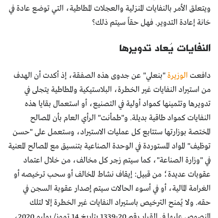
ويتعلق الأمر بالنفايات المنزلية والعجلات المطاطية، التي توضع عادة في
خانة إعادة التدوير. فهل حقاً سيتم ذلك؟
النفايات يُعاد تدويرها
دافعت
الوزيرة
"بنعلي" عن جدوى هذه الصفقة، إذ أكدت أن الهدف
من استيراد النفايات غير الخطرة، البلاستيكية والمطاطية يتجلى في
تدويرها وتثمينها كمواد أولية في التصنيع، أو استعمال بقايا هذه
النفايات كمواد طاقية بديلة. و"طمأنت" الرأي العام بأن المصالح
المختصة بوزارتها ستتابع كل عمليات الاستيراد، وستعمل على "حسن
توظيف" المواد المستوردة في الوحدة الصناعية بتنسيق مع المصالح المعنية
في "وزارة الصناعة"، كما سيتم زجر كل مخالف، من خلال اعتماد
عقوبات عديدة؛ من قبيل: إيقاف نشاط المخالف أو سحب ترخيصه أو
الغرامة المالية، أو في أسوء الحالات سيتم إصدار عقوبة السجن في
حقه. ولا يُمنح الترخيص باستيراد النفايات غير الخطرة إلا لتلك
المنصوص عليها في القرار رقم 20-1339 بتاريخ 14 تموز/ يوليو 2020،