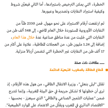
الخطرة، التي يمكن الترخيص باستيرادها، أما الثاني فيعيِّن شروط
وكيفية استيراد النفايات وتصديرها وعبورها.
ثم ارتفعت أرقام الاستيراد على نحو مهول. فمن 2330 طنّاً من
النفايات الأوروبية المستوردة خلال العام الماضي، إلى 548 ألف طن من
النفايات التي جُلِبت من عدة مناطق صناعية عدة
خلال هذا العام
،
إضافة إلى 1.24 مليون طن، من العجلات المطاطية، علاوة على أكثر من
17 ألف طن من النفايات غير الخطرة التي تتضمن أزبالاً منزلية.
مقالات ذات صلة
قطاعُ الطاقةِ بالمغرب: التبعيّة الدائمة
تقلل "ليلى بنعلي"، وزيرة الانتقال الطاقي، من هول هذه الأرقام، إذ
ترى أن خطوتها لا تشكل جريمة في حق البيئة المغربية، وإنما تتدرج
ضمن "عمليات التثمين الصناعي والطاقي" الذي سيعزز - بحسبها -
"الاقتصاد الدائري في المغرب ويقلِّل من الاعتماد على الموارد الطبيعية".