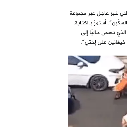
لني خبر عاجل عبر مجموعة
ّين”. أستمرّ بالكتابة،
لذي تسعى حاليًا إلى
 خيفانين على إختي”.