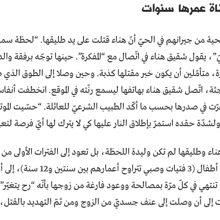
ة عمرها سنوات
 من جيرانهم في الحيّ أنّ هناء قتلت على يد طليقها. “لحظة سماع
، يقول شقيق هناء في اتّصال مع “المفكرة”. حينها توجّه برفقة والد
، متأمّلين أن يكون خبر مقتلها كذبة. وحين وصلا إلى الطوق الذي ض
ثة، اتّصل شقيق هناء بهاتفها ليسمع رنّته في الموقع. انخطفت أنفاس 
ت في صدرها بحسب ما أكّد الطبيب الشرعيّ للعائلة. “حسّيت المو
ولشدّة حقده استمرّ بإطلاق النار عليها كي لا يترك لها أيّ فرصة لت
وكانت ثمرته 4 أطفال (3 فتيات 
تنتهي في كلّ مرّة بمصالحة ووعود فارغة من زوجها بأنّه “رح يتغيّر”
رت إلى أن وصلت إلى عنف جسديّ من الزوج ومن ثمّ التهديد بالقت