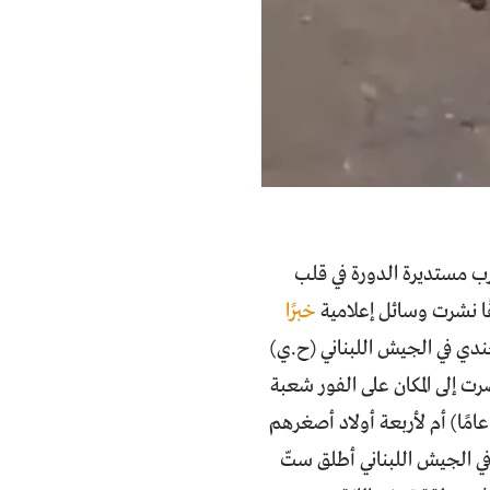
ب مستديرة الدورة في قلب
ًا نشرت وسائل إعلامية
خبرًا
دي في الجيش اللبناني (ح.ي)
رت إلى المكان على الفور شعبة
معلومات ودورية لمخابرات الجيش”. لاحقًا عرفنا اسم الضحية: هناء التمساح (29 عامًا) أم لأربعة أولاد أصغرهم
 الجيش اللبناني أطلق ستّ