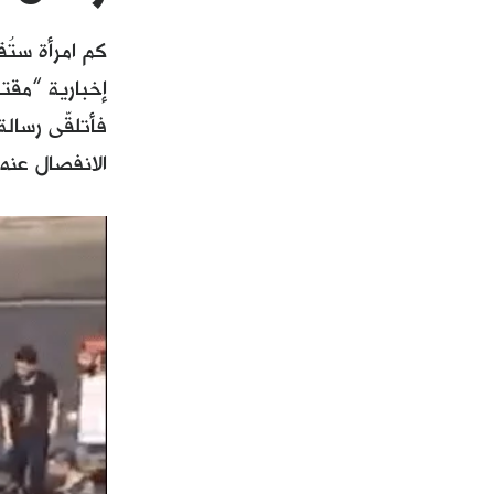
كم امرأة ستُ
إخبارية “مقت
فأتلقّى رسال
الانفصال عنه