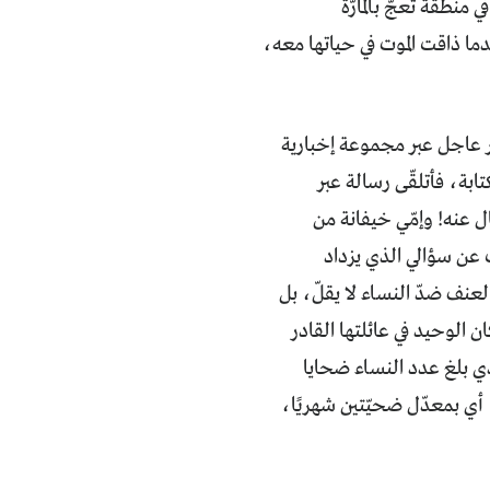
نطقة تعجّ بالمارّة
ما ذاقت الموت في حياتها معه،
 عاجل عبر مجموعة إخبارية
ابة، فأتلقّى رسالة عبر
ل عنه! وإمّي خيفانة من
عن سؤالي الذي يزداد
عنف ضدّ النساء لا يقلّ، بل
ان الوحيد في عائلتها القادر
لذي بلغ عدد النساء ضحايا
ة، بحسب منظمة “كفى”، أي بمعدّل ضحيّتين شهريًا،