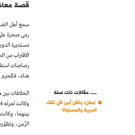
قصة معانا
سمع أهل الضحية
رمى صخرة عليّ”
مستديرة الدورة
الاقتراب من الج
رصاصات استقرّ
هناء، فالمجرم 
مقالات ذات صلة
لبنان: ولكن أين كلّ تلك
الحرية والمساواة؟
بينهما، وكانت 
الزّمن، وتطوّ