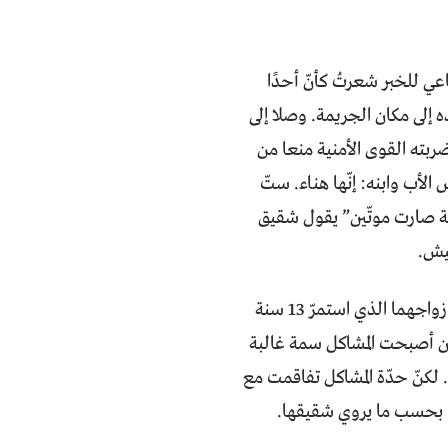
ي للخبر شعرتُ كأنّ أحدًا
ه إلى مكان الجريمة. وصلا إلى
ربته القوى الأمنية منعا من
الأب وابنه: إنّها هناء. ستّ
تة صارت موتّين” يقول شقيق
عيش.
الخلافات بين هناء وطليقها لم تكن وليدة اللحظة، بل تعود إلى الفترات الأولى من زواجهما الذي استمرّ 13 سنة
وصبي تتراوح أعمارهم بين سنتين و12 سنة)، إلى أن أصبحت المشاكل سمة غالبة
. لكنّ حدّة المشاكل تفاقمت مع
ل، بحسب ما يروي شقيقها.