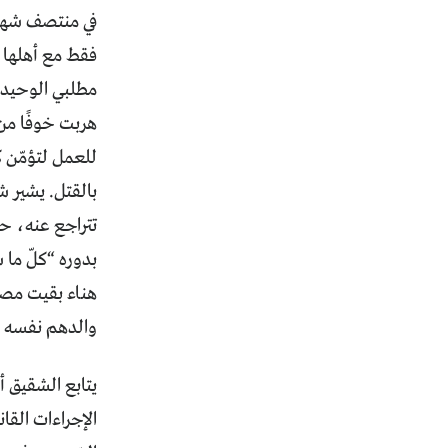
في منتصف شهر آ
فقط مع أهلها ل
مطلبي الوحيد ل
هربت خوفًا من
للعمل لتؤمّن كل
بالقتل. يشير شق
تتراجع عنه، حي
بدوره “كلّ ما 
هناء بقيت مصرّ
والدهم نفسه ع
يتابع الشقيق أ
الإجراءات القان