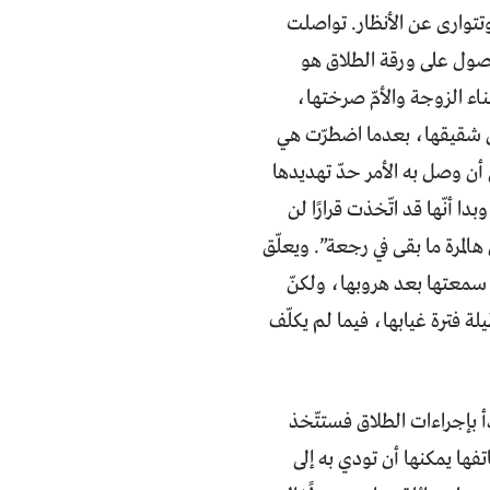
تتوارى عن الأنظار. تواصلت
حصول على ورقة الطلاق هو
اء الزوجة والأمّ صرختها،
ول شقيقها، بعدما اضطرّت هي
 أن وصل به الأمر حدّ تهديدها
ا أنّها قد اتّخذت قرارًا لن
المرة ما بقى في رجعة”. ويعلّق
ه سمعتها بعد هروبها، ولكنّ
ة فترة غيابها، فيما لم يكلّف
دأ بإجراءات الطلاق فستتّخذ
تفها يمكنها أن تودي به إلى