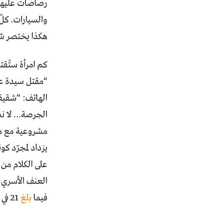
رصاصات عليها ا
والسيارات. كلّ
هكذا يختصر شق
كم امرأة ستُق
“مقتل سيدة على
الهاتف: “شقيقت
الجرصة… لا ند
مشروعية مع مقت
يزداد لمجرّد كو
على الكلام من 
فيما
بلغ
21 في العام 2023.