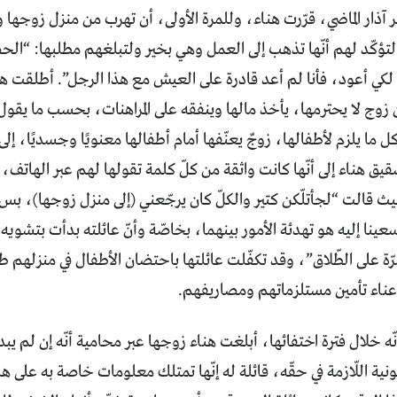
ذار الماضي، قرّرت هناء، وللمرة الأولى، أن تهرب من منزل زوجها و
تؤكّد لهم أنّها تذهب إلى العمل وهي بخير ولتبلغهم مطلبها: “ال
كي أعود، فأنا لم أعد قادرة على العيش مع هذا الرجل”. أطلقت هن
 زوج لا يحترمها، يأخذ مالها وينفقه على المراهنات، بحسب ما يق
 ما يلزم لأطفالها، زوجٌ يعنّفها أمام أطفالها معنويًا وجسديًا، إلى
يق هناء إلى أنّها كانت واثقة من كلّ كلمة تقولها لهم عبر الهاتف، وبد
ث قالت “لجأتلّكن كتير والكلّ كان يرجّعني (إلى منزل زوجها)، بس ه
سعينا إليه هو تهدئة الأمور بينهما، بخاصّة وأنّ عائلته بدأت بتشوي
ة على الطّلاق”، وقد تكفّلت عائلتها باحتضان الأطفال في منزلهم طيل
ناء تأمين مستلزماتهم ومصاريفهم.
نّه خلال فترة اختفائها، أبلغت هناء زوجها عبر محامية أنّه إن لم يب
ونية اللّازمة في حقّه، قائلة له إنّها تمتلك معلومات خاصة به على ها