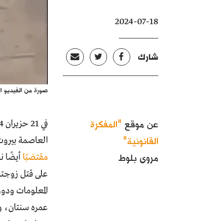
2024-07-18
شارك
صورة من الفيديو ال
عن موقع
"المفكرة
في 21 حزيران 2024، انتشر
القانونية"
العاصمة بيروت
مروى بلوط
مقتضبًا
أيضًا ن
على قتل زوجته 
عمره سنتان، و