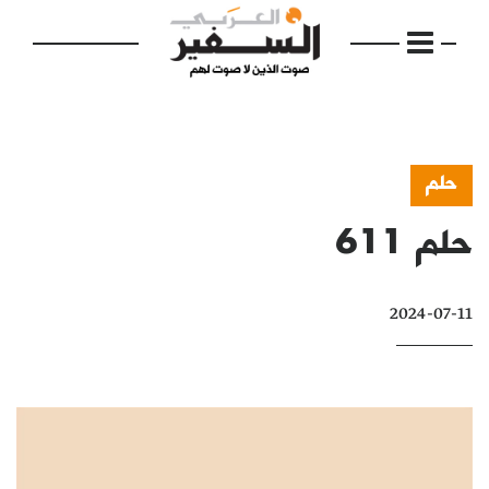
حلم
حلم 611
الرئيسية
مواضيع
2024-07-11
إفتتاحية
فكرة
دفاتر
بالصورة