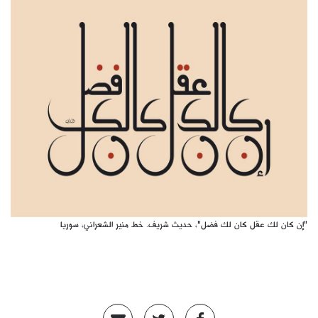
كتّابنا
الأرشيف
"إن كان لك عقل كان لك فضل"، حديث شريف. خط منير الشعراني، سوريا