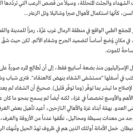
الشهداء والجثث المتحللة، وسيلاً من قصص الرعب التي تردّدها ال
لسن، كأنها استكمال لأهوال صبرا وشاتيلا وتل الزعتر...
المجمّع الطبي الواقع في منطقة الرمال غرب غزّة، رمزاً للمدينة والق
، في مكانٍ وُضع أساساً لتضميد الجرح وشفاءِ الألم. لكن حيث شقّ الغ
ساحةً للموت.
 الإسرائيليون منذ بضعة أسابيع فقط، إلى أن تُطالِع المرء صورةٌ عل
 كُتب في أسفلها "مستشفى الشفاء ينهض كالعنقاء". فترى شباب وشا
 لإصلاح ما تيسّر بما توفّر (وما توفّر قليل). صحيحٌ أن الشفاء لم ي
والأهم والأوسع تخصصاً في غزة، لكنه أيضاً لم يسمح بمحو ما كان ع
ى العدو. بهمّة أبناء غزة والأهالي النازحين، أعيد تأهيل بعض الغرف
وُجد من معدات بسيطة ومحاليل، نظّفوا عدداً من الأروقة والغرف،
طان. حَمل الأمانة أولئك الذين هم في ظروف تهدّ الحيل وتُنهك ال