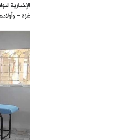
الإخبارية لب
غزة – وأولادها