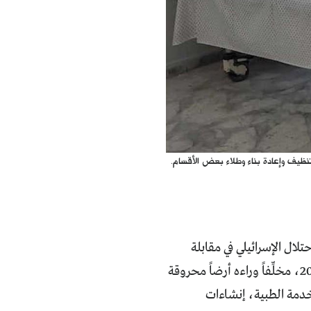
يف وإعادة بناء وطلاء بعض الأقسام.
ل الإسرائيلي في مقابلة
إذاعية بُعيد خروج جيش الإبادة من مجمع الشفاء الطبي في أول نيسان/ أبريل 2024، مخلِّفاً وراءه أرضاً محروقة
دمة الطبية، إنشاءات