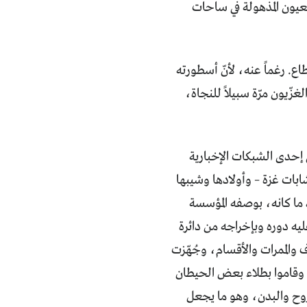
عيون المذهولة في ساحات
طاع. رغماً عنه، لأنّ أسطورته
زّيون مرّة سبيلاً للنجاة،
ى إحدى الشبكات الإخبارية
بات غزة – وأولادها وشيبها
عد ما كانه، بوصفه المؤسسة
ليه دوره وبإخراجه من دائرة
 والممرات والأقسام، وجُهّزت
 وقاموا بطلاء بعض الحيطان
روح والبدن، وهو ما يجعل