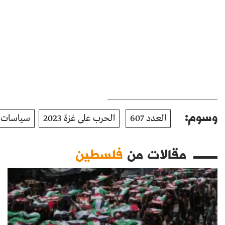
وسوم:
العدد 607
الحرب على غزة 2023
سياسات 
مقالات من
فلسطين