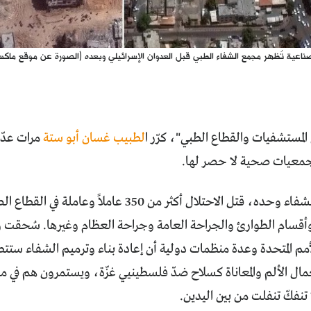
صناعية تُظهر مجمع الشفاء الطبي قبل العدوان الإسرائيلي وبعده (الصورة عن موقع ماكسا
 المستشفيات والقطاع الطبي"، كرّر ا
لطبيب غسان أبو ستة
مرات عدّة
معيات صحية لا حصر لها.
في مستشفى الشفاء وحده، قتل الاحتلال أكثر من 350
وأقسام الطوارئ والجراحة العامة وجراحة العظام وغيرها. سُحقت وقُصفت 130 سيا
لأمم المتحدة وعدة منظمات دولية أن إعادة بناء وترميم الشفاء ستت
مال الألم والمعاناة كسلاح ضدّ فلسطينيي غزّة، ويستمرون هم في م
 تنفكّ تنفلت من بين اليدين.