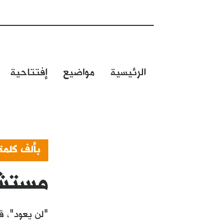
الرئيسية
مواضيع
إفتتاحية
بألف كلمة
مستشف
"لن يعود"، قا