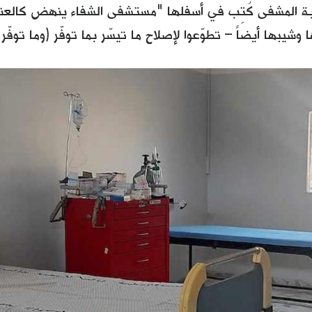
وابة المشفى كُتِب في أسفلها "مستشفى الشفاء ينهض كالعن
 وشيبها أيضاً – تطوّعوا لإصلاح ما تيسّر بما توفّر (وما توفّر