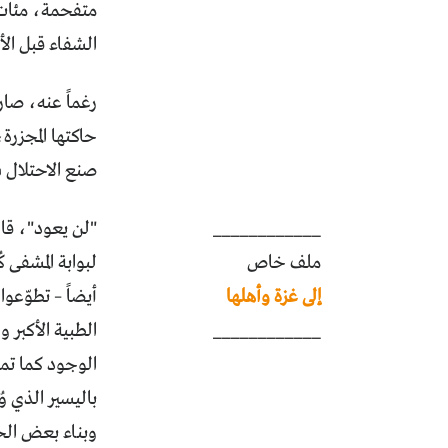
متفحمة، مئات 
الشفاء قبل الأ
رغماً عنه، صار 
حاكتها المجزرة
صنع الاحتلال 
____________
"لن يعود"، قال
ملف خاص
لبوابة المشفى
إلى غزة وأهلها
أيضاً – تطوّعوا
____________
الطبية الأكبر 
الوجود كما تمن
باليسير الذي 
وبناء بعض الحي