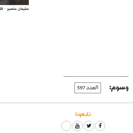
سليمان منصور - ف
وسوم:
العدد 597
تابعونا