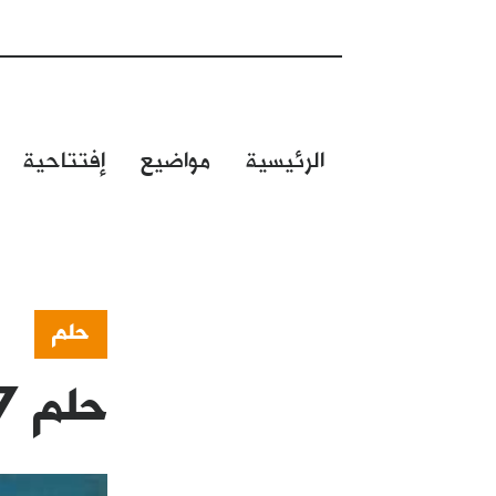
الرئيسية
مواضيع
إفتتاحية
حلم
حلم 597