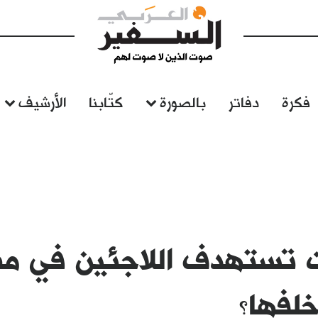
فكرة
دفاتر
بالصورة
كتّابنا
الأرشيف
 تستهدف اللاجئين في مص
لفها؟