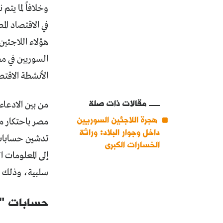
وخلافاً لما يت
الأنشطة الاقتص
مقالات ذات صلة
من بين الادعاء
هجرة اللاجئين السوريين
مصر باحتكار م
داخل وجوار البلاد: وراثة
تدشين حسابات
الخسارات الكبرى
إلى المعلومات 
سلبية، وذلك ع
حسابات "