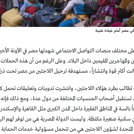
ي مصر أمام عيادة طبية
لى مختلف منصات التواصل الاجتماعي شهدتها مصر في الآونة الأخير
 والمهاجرين المقيمين داخل البلاد. وعلى الرغم من أن هذه الحملات 
 كانت أكثر قوة وانتشاراً، مستهدفة ترحيل اللاجئين من مصر تحت ذر
الب بطرد هؤلاء اللاجئين، وانتشرت تدوينات وتعليقات تحمل كث
 تستقبل أصحاب الجنسيات المختلفة من دول عدة، ومع ذلك فإنه ف
ً بائسة في المناطق الفقيرة داخل المدن الكبرى مثل القاهرة والإسك
ٍ سكنية صغيرة مكتظة. وليست الدولة المصرية هي من توفر لهم الرعا
 المتحدة لشؤون اللاجئين هي من تتحمل مسؤولية خدمات الحماية ب