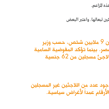
ه المزاعم.
ين تبعاتها. واعتبر البعض
التقديرات الحكومية تفيد بأن أعداد اللاجئين والمهاجرين في مصر قد يصل إلى أكثر من 9 ملايين شخص، حسب وزير
بته 8.7 في المئة من حجم سكان مصر. بينما تؤكد المفوضية السامية
للأمم المتحدة لشؤون اللاجئين، عبر موقعها، أن مصر تستضيف ما يقرب من 473 ألف لاجئ مسجلين من 62 جنسية
ود عدد من اللاجئين غير المسجلين
أرقام عمداً لأغراض سياسية.