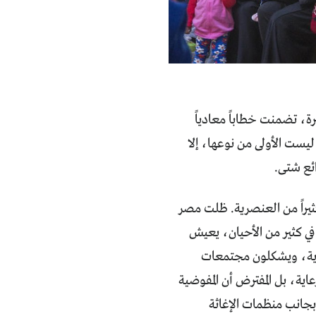
ة، تضمنت خطاباً معادياً
ليست الأولى من نوعها، إلا
ائع شتى.
يراً من العنصرية. ظلت مصر
ي كثير من الأحيان، يعيش
ندرية، ويشكلون مجتمعات
ية، بل المفترض أن المفوضية
جانب منظمات الإغاثة