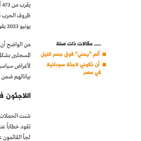
يقرب من 473 ألف لاجئ مسجلين من 62 جنسية مختلفة
ظروف الحرب في
يونيو 2023 يقول إن عدد اللاجئين في مصر بلغ حوالي 281 ألف لاجئ فقط.
مقالات ذات صلة
من الواضح أن 
ألم "يمني" فوق جسر النيل
المسجلين بشكل 
أن تكوني لاجئة سودانية
لأغراض سياسية
في مصر
بياناتهم ضمن إ
اللاجئون 
شنت الحملات ا
تقود خطاباً عن
لجأ القائمون 