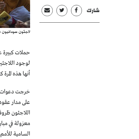
شارك
لاجئون سودانيون ف
حملات كبيرة ع
لوجود اللاجئين
أنها هذه المرة
خرجت دعوات تط
على مدار عقود
اللاجئون ظروفا
معزولة في مبان
السامية للأمم