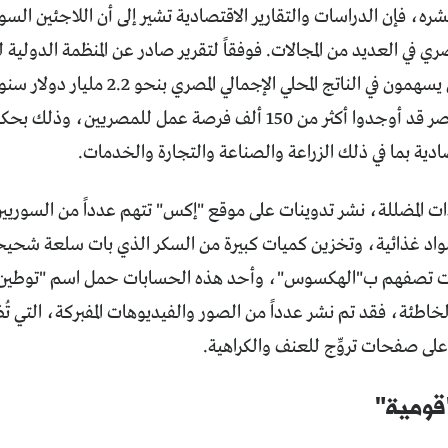
م نشره، فإن الدراسات والتقارير الاقتصادية تشير إلى أن اللاجئين ال
هؤلاء اللاجئين يسهمون في الناتج المحلي الإ
السوريين في مصر قد أوجدوا أكثر من 150 ألف فرصة عمل للمص
ادية بما في ذلك الزراعة والصناعة والتجارة والخدمات.
ات المضللة، نشر تدوينات على موقع "إكس" تتهم عدداً من السوريين
واد غذائية، وتخزين كميات كبيرة من السكر الذي بات سلعة شحيحة 
 تصفهم ب"الهكسوس"، وأحد هذه الحسابات حمل اسم "توطين ا
الخاطئة، فقد تم نشر عدداً من الصور والفيديوهات المفبركة، التي ت
لى صفحات تروِّج للعنف والكراهية.
قومية"