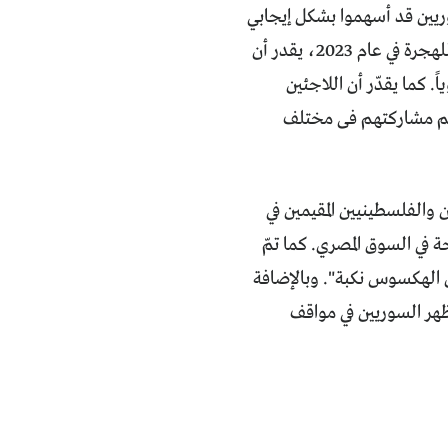
سوريين قد أسهموا بشكل إيجابي
في الاقتصاد المصري في العديد من المجالات. فوفقاً لتقرير صادر عن المنظمة الدولية للهجرة في عام 2023، يقدر أن
جمالي المصري بنحو 2.2 مليار دولار سنوياً. كما يقدّر أن اللاجئين
ريين، وذلك بحكم مشاركتهم فى مختلف
 والفلسطينيين المقيمين في
في السوق المصري. كما تمّ
لهكسوس نكبة". وبالإضافة
ُظهر السوريين في مواقف