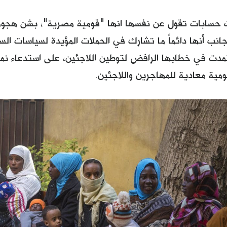
 حسابات تقول عن نفسها انها "قومية مصرية"، بشن هجو
انب أنها دائماً ما تشارك في الحملات المؤيدة لسياسات السل
دت في خطابها الرافض لتوطين اللاجئين، على استدعاء نماذ
ية معادية للمهاجرين واللاجئين.