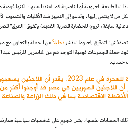
ات الطبيعة العروبية أو الناصرية كما اعتدنا عليها، لكنها قومية
 من لا ينتمي إليها، وتدعو إلى التمييز ضد الأقليات والشعوب الأ
ائية سابقة، تروج للحضارة المصرية القديمة وتفوق "العرق" المصر
تصدقش" لتدقيق المعلومات نشر
تحليلاً
د حملة المجموعات قومية التوجه هم من المناصرين للرئيس عبد 
وفقاً لتقرير صادر عن المنظمة الدولية للهجرة في ع
شطة الاقتصادية بما في ذلك الزراعة والصناعة وا
لك الحسابات نفسها، بشن هجومٍ على شخصيات سياسية معارضة إلى