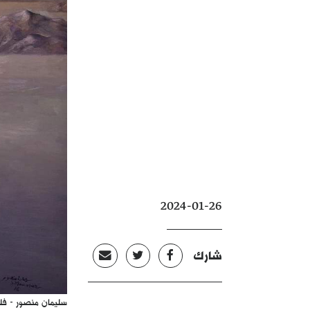
2024-01-26
شارك
سليمان منصور - ف