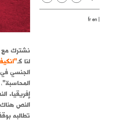
|
fr
en
نشترك مع
لنا كـ
"انكيفا
الجنسي في أ
المحاسبة"، 
إفريقيا. ا
النص هناك 
تطالبه بوقف