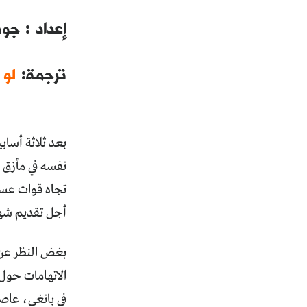
إعداد : جو
ترجمة:
لو
نفسه في مأزق ب
تجاه قوات عسكر
أجل تقديم شها
بغض النظر عن أ
الاتهامات حول 
في بانغي، عاص