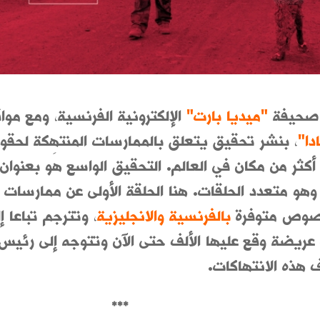
 صحيفة
"ميديا بارت"
الإلكترونية الفرنسية، ومع م
دا"
، بنشر تحقيق يتعلق بالممارسات المنتهِكة لحقو
كثر من مكان في العالم. التحقيق الواسع هو بعنوان
وهو متعدد الحلقات. هنا الحلقة الأولى عن ممارسات 
لنصوص
متوفرة
بالفرنسية
والانجليزية
، وتترجم تباعا إ
عريضة وقع عليها الألف حتى الآن وتتوجه إلى رئيس 
 هذه الانتهاكات.
***