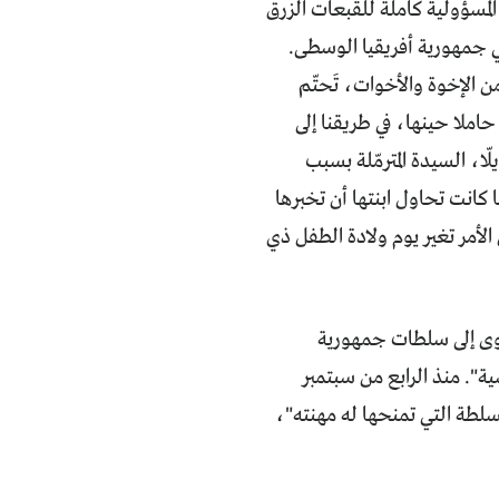
لفين المسؤولية كاملة للقبعات الزرق
 في جمهورية أفريقيا الوسطى.
 الإخوة والأخوات، تَحتّم
حاملا حينها، في طريقنا إلى
ا، السيدة المترمّلة بسبب
 كانت تحاول ابنتها أن تخبرها
أمر تغير يوم ولادة الطفل ذي
ى إلى سلطات جمهورية
ة". منذ الرابع من سبتمبر
طة التي تمنحها له مهنته"،