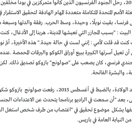
بداية أكتوبر 2014، رحل الجنود الفرنسيون الذين كانوا متمركزين في بودا مخ
عثة الأمم المتحدة المتكاملة متعددة المهام الهادفة لتحقيق الاستقرار
 فرنسا، بقيت نويلّا، وحيدة، وسط الحرب. رفقة والدتها وسبعة من
البيت : "بسبب المجازر التي تعيشها المدينة، هربنا إلى الأدغال، كنت 
كنت قد قلت لأمي : إنني لست في حالة جيدة." هذه الأخيرة، أمّ نويلّ
ن تعيل أسرتها الكبيرة ببيع أوراق الكوكو واليرقات المحمصة
.
عندما
جندي فرنسي، كان يصعب على "صولونج" بازوكو تصديق ذلك. لكن ال
ة، والبشرة الفاتحة
.
د الولادة، بالضبط في أغسطس
2015
، رفعت صولونج بازوكو شكو
، بعد "أن سمعت في الراديو برنامجا يتحدث عن الاعتداءات الجنسي
ح ملفها يشكل موضوع تحقيق في "اغتصاب من طرف شخص استغل السل
 من النيابة العامة في باريس
.