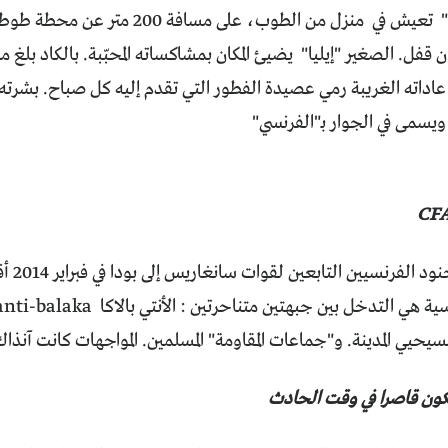
الأسرة "بازوكو" تعيش في منزل من الطوب،
قفل. الصغير "إيليا" يضيئ المكان بمشاكساته المحبّبة. بالكاد بل
اداته الغريبة رمي عصيدة الفطور التي تقدم إليه كل صباح. بشرت
يسمى في الجوار بـ"الفرنسي"
CF
نسيين التابعين لقوات سانغاريس إلى بودا في فبراير 2014 أقاموا قاعدة لهم وسط المدينة
ة هي التدخل بين جبهتين متناحرتين : الأنتي بالاكا
nti-balaka
حيي المدينة. و"جماعات المقاومة" المسلمين. المواجهات كانت آنذ
تكون قاصرا في وقت الحادث