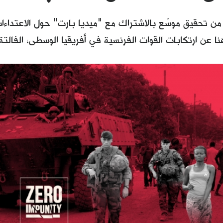
ى من تحقيق موسّع بالاشتراك مع "ميديا بارت" حول الاعتداء
 عن ارتكابات القوات الفرنسية في أفريقيا الوسطى، الفالتة 