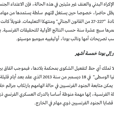
إكراه البدني والعنف غير مثبتين في هذه الحالة، فإن الاعتداء ال
يظل حاضرا، خصوصا حين يستغل المتهم سلطة يستمدها من مهامه 
مخالفا بذلك المادة "227-27 من القانون الجنائي" ومنتهكا التعليمات. فنو
مرها سبع عشرة سنة حسب النتائج الأولية للتحقيقات الفرنسية. 
تصريحات أمها ونائب بودا، أوليفييه مبومبو موسيتو
.
 إلى بودا خمسة أشهر
 لا تملك أي حظ لتفعيل الشكوى بمحكمة بلادها، فبموجب اتفاق ب
جمهورية أفريقيا الوسطى" في 18 ديسمبر من سنة 2013
مكن متابعة الجنود الفرنسيين في حالة اتهامهم بارتكاب جرائم خل
الة الفرنسية، إنها مهمة منوطة أساسا بالدرك العسكري الفرنسي ذ
قضايا الجنود الفرنسيين ذوي مهام في الخارج
.