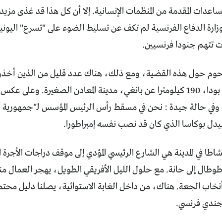
مساعدات المقدمة من المنظمات الإنسانية. إلا أن كل هذا قد غذى مز
زارة الدفاع الفرنسية لم تكف عن تسليط الضوء على "تسرع" اليون
تتهم جنودا فرنسيين
.
وم حول هذه القضية، ومع ذلك، هناك عدد قليل من الذين أخذوا
بالتحقيق حتى بودا، 190 كيلومترا عن بانغي، مدينة المعادن الصغيرة. و
ة وفي حالة جيدة : نحن في مسقط رأس الرئيس المؤسس لـ"جمهورية أف
بيدل بوكاسا الذي كان قد نصب نفسه إمبراطورا
.
نشاطا في المدينة هي الشارع الرئيسي المؤدي إلى موقف دراجات الأجرة
وطال إلى حانة. مع حلول الليل الأفريقي الطويل، يهجر العمال من
 أنخاب الجعة. هناك، من داخل الغابة الاستوائية، يصلنا دليل م
 جندي فرنسي
.