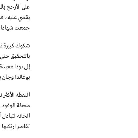
على الأرجح بال
يقضي عليه، فو
جمعت شهادات 
شكوك كبيرة تح
إلى بودا معبد
بوغاندا وجان 
النقطة الأكثر 
محطة الوقود ط
الحانة لتبادل
لقاصر ارتكبها