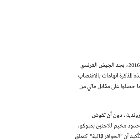
بعد ثلاثة أسابيع فقط عن النهاية الرسمية لعملية سانغاريس، 31 أكتوبر من سنة 2016، يجد الجيش الفرنسي
 المذكرة اتهامات بالاغتصاب
ما حصلوا على مقابل مالي من
بوروندية، دون أن تقوض
ى حدود مخيم للاجئين بمبوكو،
يد أن "الحوافز المالية" تتعلق