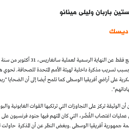
ستين باربان وليلى مينانو
 ديسك
سبب تسريب مذكرة داخلية لهيئة الأمم المتحدة للصحافة. تحوي هذه
ية على أراضي أفريقيا الوسطى كما تلمح أيضا إلى أن الضحايا "رب
داتهم"
.
ن الوثيقة تركز على التجاوزات التي ترتكبها القوات الغابونية وال
عمليات اغتصاب القُصَّر، التي كان المتهم فيها جنود فرنسيون عل
مة جمهورية أفريقيا الوسطى
.
وبغض النظر عن أن المذكرة حاولت تأك