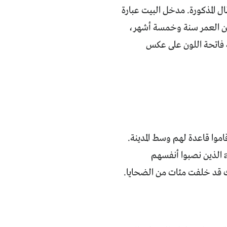
 على مسافة 200 متر عن محطة طوطال المذكورة. مدخل البيت عبارة
غ من العمر سنة وخمسة أشهر،
ه فاتحة اللون على عكس
.
a
الذين نصبوا أنفسهم
اك قد خلفت مئات من الضحايا
.